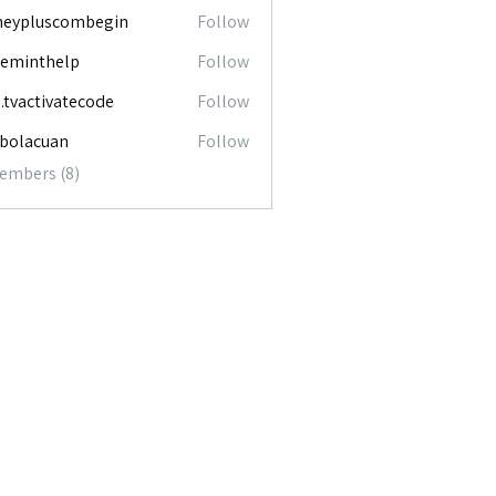
neypluscombegin
Follow
luscombegin
ceminthelp
Follow
nthelp
o.tvactivatecode
Follow
ctivatecode
abolacuan
Follow
acuan
Members (8)