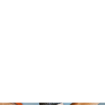
om Foundation, A Non Profit Organ
2526 NORTH BROAD STREET
PHILADELPHIA,PA 19132