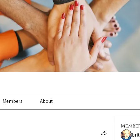
Members
About
Membe
bri