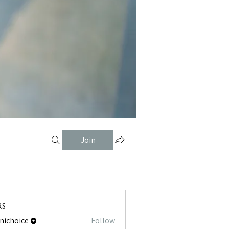
Join
rs
tnichoice
Follow