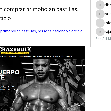
dis
 comprar primobolan pastillas, 
disneyp
pri
cicio
pricemi
inf
info.tva
rimobolan pastillas, persona haciendo ejercicio - 
raj
rajabol
See All 