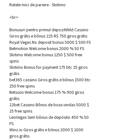
Ratele mici de pariere - Slotimo
<br>
Bonusuri pentru primul depozitWild Cassino 
Giros grátis e bônus 225 R$ 750 giros grátis
Royal Vegas No deposit bonus 5000 $ 500 FS
Betmotion Welcome bonus 2000 % 50 FS
Slotimo Welcome bonus 1250 $ 500 free 
spins
Slotimo Bonus for payment 175 btc 25 giros 
grátis
bet365 cassino Giros grátis e bônus 1500 btc 
250 free spins
Betsson Welcome bonus 175 % 900 giros 
grátis
22bet Cassino Bônus de boas-vindas 5000 $ 
25 free spins
LeoVegas Sem bônus de depósito 450 % 50 
FS
Winz.io Giros grátis e bônus 2000 $ 1000 
giros grátis