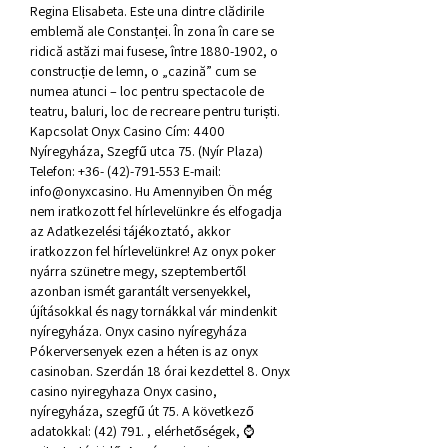
Regina Elisabeta. Este una dintre clădirile 
emblemă ale Constanței. În zona în care se 
ridică astăzi mai fusese, între 1880-1902, o 
construcție de lemn, o „cazină” cum se 
numea atunci – loc pentru spectacole de 
teatru, baluri, loc de recreare pentru turiști. 
Kapcsolat Onyx Casino Cím: 4400 
Nyíregyháza, Szegfű utca 75. (Nyír Plaza) 
Telefon: +36- (42)-791-553 E-mail: 
info@onyxcasino. Hu Amennyiben Ön még 
nem iratkozott fel hírlevelünkre és elfogadja 
az Adatkezelési tájékoztató, akkor 
iratkozzon fel hírlevelünkre! Az onyx poker 
nyárra szünetre megy, szeptembertől 
azonban ismét garantált versenyekkel, 
újításokkal és nagy tornákkal vár mindenkit 
nyíregyháza. Onyx casino nyíregyháza 
Pókerversenyek ezen a héten is az onyx 
casinoban. Szerdán 18 órai kezdettel 8. Onyx 
casino nyiregyhaza Onyx casino, 
nyíregyháza, szegfű út 75. A következő 
adatokkal: (42) 791. , elérhetőségek, ⌚ 