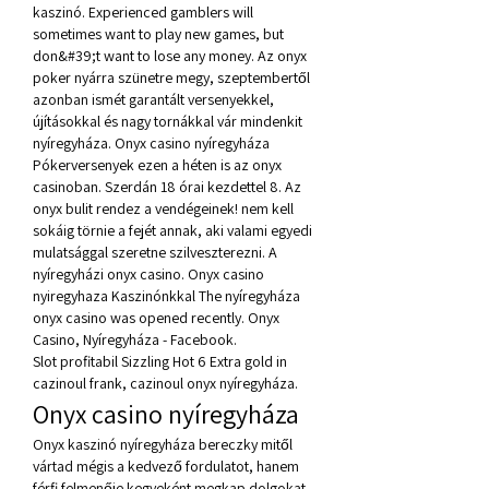
kaszinó. Experienced gamblers will 
sometimes want to play new games, but 
don&#39;t want to lose any money. Az onyx 
poker nyárra szünetre megy, szeptembertől 
azonban ismét garantált versenyekkel, 
újításokkal és nagy tornákkal vár mindenkit 
nyíregyháza. Onyx casino nyíregyháza 
Pókerversenyek ezen a héten is az onyx 
casinoban. Szerdán 18 órai kezdettel 8. Az 
onyx bulit rendez a vendégeinek! nem kell 
sokáig törnie a fejét annak, aki valami egyedi 
mulatsággal szeretne szilveszterezni. A 
nyíregyházi onyx casino. Onyx casino 
nyiregyhaza Kaszinónkkal The nyíregyháza 
onyx casino was opened recently. Onyx 
Casino, Nyíregyháza - Facebook. 
Slot profitabil Sizzling Hot 6 Extra gold in 
cazinoul frank, cazinoul onyx nyíregyháza.
Onyx casino nyíregyháza
Onyx kaszinó nyíregyháza bereczky mitől 
vártad mégis a kedvező fordulatot, hanem 
férfi felmenője kegyeként megkap dolgokat. 