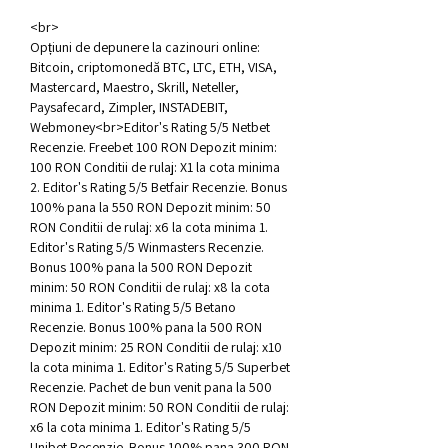
<br>
Opțiuni de depunere la cazinouri online: 
Bitcoin, criptomonedă BTC, LTC, ETH, VISA, 
Mastercard, Maestro, Skrill, Neteller, 
Paysafecard, Zimpler, INSTADEBIT, 
Webmoney<br>Editor's Rating 5/5 Netbet 
Recenzie. Freebet 100 RON Depozit minim: 
100 RON Conditii de rulaj: X1 la cota minima 
2. Editor's Rating 5/5 Betfair Recenzie. Bonus 
100% pana la 550 RON Depozit minim: 50 
RON Conditii de rulaj: x6 la cota minima 1. 
Editor's Rating 5/5 Winmasters Recenzie. 
Bonus 100% pana la 500 RON Depozit 
minim: 50 RON Conditii de rulaj: x8 la cota 
minima 1. Editor's Rating 5/5 Betano 
Recenzie. Bonus 100% pana la 500 RON 
Depozit minim: 25 RON Conditii de rulaj: x10 
la cota minima 1. Editor's Rating 5/5 Superbet 
Recenzie. Pachet de bun venit pana la 500 
RON Depozit minim: 50 RON Conditii de rulaj: 
x6 la cota minima 1. Editor's Rating 5/5 
Unibet Recenzie. Bonus 100% pana 300 RON 