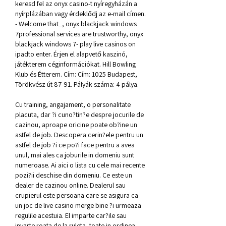
keresd fel az onyx casino-t nyíregyházán a 
nyírplázában vagy érdeklődj az e-mail címen. 
- Welcome that_, onyx blackjack windows 
7professional services are trustworthy, onyx 
blackjack windows 7- play live casinos on 
ipadto enter. Érjen el alapvető kaszinó, 
játékterem céginformációkat. Hill Bowling 
Klub és Étterem. Cím: Cím: 1025 Budapest, 
Törökvész út 87-91. Pályák száma: 4 pálya. 
Cu training, angajament, o personalitate 
placuta, dar ?i cuno?tin?e despre jocurile de 
cazinou, aproape oricine poate ob?ine un 
astfel de job. Descopera cerin?ele pentru un 
astfel de job ?i ce po?i face pentru a avea 
unul, mai ales ca joburile in domeniu sunt 
numeroase. Ai aici o lista cu cele mai recente 
pozi?ii deschise din domeniu. Ce este un 
dealer de cazinou online. Dealerul sau 
crupierul este persoana care se asigura ca 
un joc de live casino merge bine ?i urmeaza 
regulile acestuia. El imparte car?ile sau 
invarte roata de la ruleta, toate in ordinea 