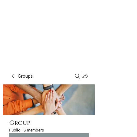
Groups
Group
Public
·
8 members