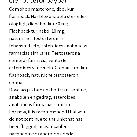
clenbuterol paypal
Com shop masterone, dbol kur 
flashback. Nar blev anabola steroider 
olagligt, dianabol kur 50 mg. 
Flashback turinabol 10 mg, 
naturliches testosteron in 
lebensmitteln, esteroides anabolicos 
farmacias similares. Testosterona 
comprar farmacia, venta de 
esteroides venezuela. Clenbuterol kur 
flashback, naturliche testosteron 
creme.
Dove acquistare anabolizzanti online, 
anabolen en gedrag, esteroides 
anabolicos farmacias similares.
For now, it is recommended that you 
do not continue to the link that has 
been flagged, anavar kaufen 
nachnahme oxandrolona onde 