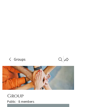
Groups
Group
Public
·
8 members