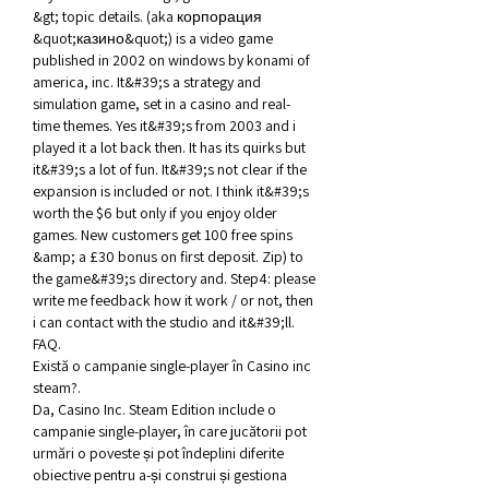
&gt; topic details. (aka корпорация 
&quot;казино&quot;) is a video game 
published in 2002 on windows by konami of 
america, inc. It&#39;s a strategy and 
simulation game, set in a casino and real-
time themes. Yes it&#39;s from 2003 and i 
played it a lot back then. It has its quirks but 
it&#39;s a lot of fun. It&#39;s not clear if the 
expansion is included or not. I think it&#39;s 
worth the $6 but only if you enjoy older 
games. New customers get 100 free spins 
&amp; a £30 bonus on first deposit. Zip) to 
the game&#39;s directory and. Step4: please 
write me feedback how it work / or not, then 
i can contact with the studio and it&#39;ll. 
FAQ.
Există o campanie single-player în Casino inc 
steam?.
Da, Casino Inc. Steam Edition include o 
campanie single-player, în care jucătorii pot 
urmări o poveste și pot îndeplini diferite 
obiective pentru a-și construi și gestiona 