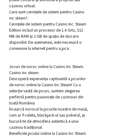
cazinou virtual.
Care sunt cerințele de sistem pentru Casino 
inc steam?.
Cerințele de sistem pentru Casino Inc. Steam 
Edition includ un procesor de 1.4 GHz, 512 
MB de RAM și 2 GB de spațiu de stocare 
disponibil. De asemenea, este necesară o 
conexiune la internet pentru a juca.
Jocuri de noroc online la Casino Inc Steam. 
Casino inc steam.
Descoperă experiența captivantă a jocurilor 
de noroc online la Casino Inc Steam! Cu o 
selecție vastă de jocuri, suntem alegerea 
perfectă pentru pasionații de cazinouri din 
toată România.
Încearcă norocul la jocurile noastre de masă, 
cum ar fi ruleta, blackjack-ul sau pokerul, și 
bucură-te de atmosfera autentică a unui 
cazinou tradițional.
Beneficiile jocului online la Casino Inc Steam: