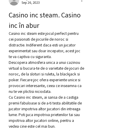
Sep 26, 2023
Casino inc steam. Casino 
inc în abur
Casino inc steam este jocul perfect pentru 
cei pasionati de jocurile de noroc si 
distractie. Indiferent daca esti un jucator 
experimentat sau doar incepator, acest joc 
te va captiva cu siguranta.
Descopera atmosfera unica a unui cazinou 
virtual si bucura-te de o varietate de jocuri de 
noroc, de la sloturi si ruleta, la blackjack si 
poker. Fiecare joc ofera experiente unice si 
provocari interesante, ceea ce inseamna ca 
nu te vei plictisi niciodata.
Cu Casino inc steam, ai sansa de a castiga 
premii fabuloase si de a-ti testa abilitatile de 
jucator impotriva altor jucatori din intreaga 
lume. Poti juca impotriva prietenilor tai sau 
impotriva altor jucatori online, pentru a 
vedea cine este cel mai bun.