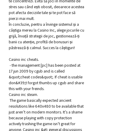
te concentrezi. Evită să joci în momente de 
stres sau când ești obosit, deoarece acestea 
pot afecta deciziile tale și te pot face să 
pierzi mai mult.
În concluzie, pentru a învinge sistemul și a 
câștiga mereu la Casino Inc, alege jocurile cu 
grijă, învață strategii de joc, gestionează-ți 
banii cu atenție, profită de bonusuri și 
păstrează-ți calmul. Succes la câștiguri!
Casino inc cheats.
 - the management [pc] has been posted at 
17 jun 2009 by cgub and is called 
&quot;cheat codes&quot;. If cheat is usable 
don&#39;t forgot thumbs up cgub and share 
this with your freinds. 
Casino inc steam.
 The game basically expected ancient 
resolutions like 640x480 to be available that 
just aren’t on modern monitors. It’s a shame 
because playing with copy protection 
actively trashing the game isn’t great for 
anyone. Casino inc &gt; general discussions 