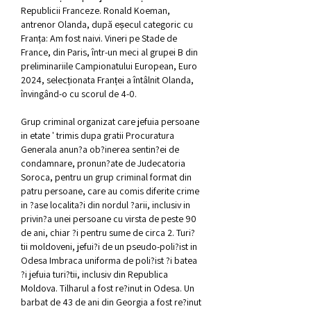
Republicii Franceze. Ronald Koeman, 
antrenor Olanda, după eșecul categoric cu 
Franța: Am fost naivi. Vineri pe Stade de 
France, din Paris, într-un meci al grupei B din 
preliminariile Campionatului European, Euro 
2024, selecționata Franței a întâlnit Olanda, 
învingând-o cu scorul de 4-0. 
Grup criminal organizat care jefuia persoane 
in etate ' trimis dupa gratii Procuratura 
Generala anun?a ob?inerea sentin?ei de 
condamnare, pronun?ate de Judecatoria 
Soroca, pentru un grup criminal format din 
patru persoane, care au comis diferite crime 
in ?ase localita?i din nordul ?arii, inclusiv in 
privin?a unei persoane cu virsta de peste 90 
de ani, chiar ?i pentru sume de circa 2. Turi?
tii moldoveni, jefui?i de un pseudo-poli?ist in 
Odesa Imbraca uniforma de poli?ist ?i batea 
?i jefuia turi?tii, inclusiv din Republica 
Moldova. Tilharul a fost re?inut in Odesa. Un 
barbat de 43 de ani din Georgia a fost re?inut 