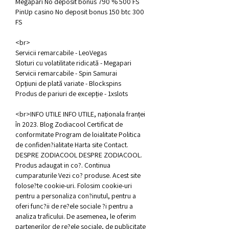
Megapari No deposit bonus 790 % 500 FS
PinUp casino No deposit bonus 150 btc 300 
FS
<br>
Servicii remarcabile - LeoVegas
Sloturi cu volatilitate ridicată - Megapari
Servicii remarcabile - Spin Samurai
Opțiuni de plată variate - Blockspins
Produs de pariuri de excepție - 1xslots
<br>INFO UTILE INFO UTILE, naționala franței 
în 2023. Blog Zodiacool Certificat de 
conformitate Program de loialitate Politica 
de confiden?ialitate Harta site Contact. 
DESPRE ZODIACOOL DESPRE ZODIACOOL. 
Produs adaugat in co?. Continua 
cumparaturile Vezi co? produse. Acest site 
folose?te cookie-uri. Folosim cookie-uri 
pentru a personaliza con?inutul, pentru a 
oferi func?ii de re?ele sociale ?i pentru a 
analiza traficului. De asemenea, le oferim 
partenerilor de re?ele sociale, de publicitate 