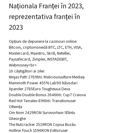
Naționala Franței în 2023, 
reprezentativa franței în 
2023
Opțiuni de depunere la cazinouri online: 
Bitcoin, criptomonedă BTC, LTC, ETH, VISA, 
Mastercard, Maestro, Skrill, Neteller, 
Paysafecard, Zimpler, INSTADEBIT, 
Webmoney<br>
10 câștigători ai zilei:
Ninjas Path 2789btc Maliciousvulture Mediaș 
Mammoth Power 455% Lab90 Năvodari 
Xpander 2785Euro Tougheuua Deva 
Double Double Bonus 2646btc Cup7 Craiova 
Red Hot Tamales 896btc Transitionuser 
Oltenița 
Om Nom 2429RON Survivortwin Sfântu 
Gheorghe 
The Nutcracker 2519RON Copua Buzău 
Hotline Touch 1596RON Editoruser 