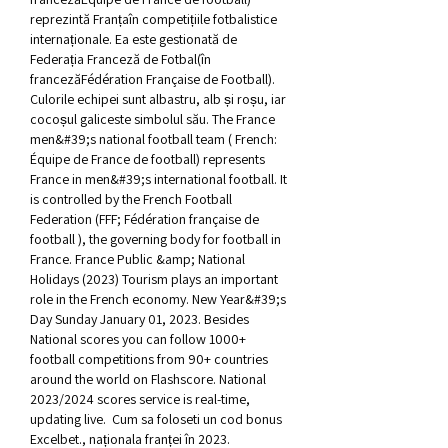
reprezintă Franțaîn competițiile fotbalistice 
internaționale. Ea este gestionată de 
Federația Franceză de Fotbal(în 
francezăFédération Française de Football). 
Culorile echipei sunt albastru, alb și roșu, iar 
cocoșul galiceste simbolul său. The France 
men&#39;s national football team ( French: 
Équipe de France de football) represents 
France in men&#39;s international football. It 
is controlled by the French Football 
Federation (FFF; Fédération française de 
football ), the governing body for football in 
France. France Public &amp; National 
Holidays (2023) Tourism plays an important 
role in the French economy. New Year&#39;s 
Day Sunday January 01, 2023. Besides 
National scores you can follow 1000+ 
football competitions from 90+ countries 
around the world on Flashscore. National 
2023/2024 scores service is real-time, 
updating live.  Cum sa foloseti un cod bonus 
Excelbet., naționala franței în 2023.