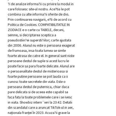
?i de analize informa?ii cu privire la modul in 
care folosesc site-ul nostru. Ace?tia le pot 
combina cu alte informa?ii oferite de dvs. 
Prin continuarea navigarii, e?ti de acord cu 
Politica de Cookies. COMPATIBILITATILE IN 
ZODIACE e o carte cu TABELE, decani, 
semne, si decriptarea sceptica a 
pseudostiin?ei supersti?iilor; carte ajustata 
din 2006. Alunul nu este o persoana exagerat 
de frumoasa, insa toata lumea se simte 
foarte atrasa de catre el. In general sunt niste 
persoane destul de suple si acest lucru le 
poate face sa para foarte delicate. Alunul are 
o persoanalitate destul de misterioasa si 
foarte putine persoane se pot lauda ca ii 
cunosc toate secretele din viata. Este o 
persoana destul de puternica, chiar daca 
pare delicata si de aceea este capabil sa 
faca fata la toate problemele care i se ivesc 
in viata. Showbiz intern ' ieri la 23:42. Detalii 
din scandalul care a aruncat TikTok-ul in aer, 
naționala franței în 2023. Acuza?ii grave la 