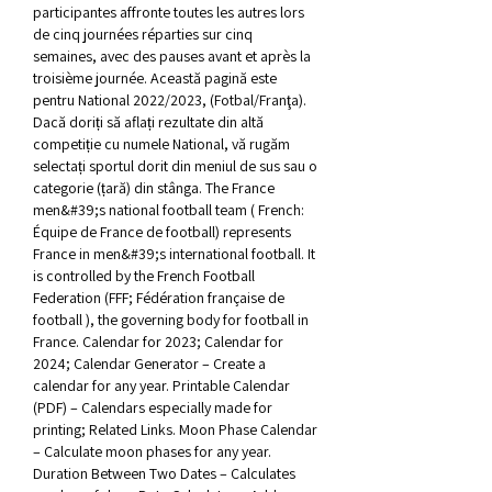
participantes affronte toutes les autres lors 
de cinq journées réparties sur cinq 
semaines, avec des pauses avant et après la 
troisième journée. Această pagină este 
pentru National 2022/2023, (Fotbal/Franţa). 
Dacă doriți să aflați rezultate din altă 
competiție cu numele National, vă rugăm 
selectați sportul dorit din meniul de sus sau o 
categorie (țară) din stânga. The France 
men&#39;s national football team ( French: 
Équipe de France de football) represents 
France in men&#39;s international football. It 
is controlled by the French Football 
Federation (FFF; Fédération française de 
football ), the governing body for football in 
France. Calendar for 2023; Calendar for 
2024; Calendar Generator – Create a 
calendar for any year. Printable Calendar 
(PDF) – Calendars especially made for 
printing; Related Links. Moon Phase Calendar 
– Calculate moon phases for any year. 
Duration Between Two Dates – Calculates 