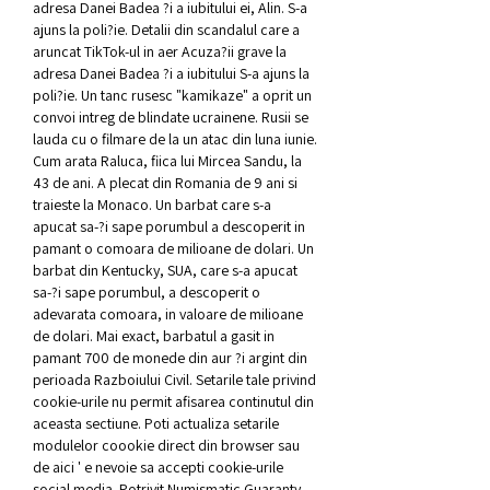
adresa Danei Badea ?i a iubitului ei, Alin. S-a 
ajuns la poli?ie. Detalii din scandalul care a 
aruncat TikTok-ul in aer Acuza?ii grave la 
adresa Danei Badea ?i a iubitului S-a ajuns la 
poli?ie. Un tanc rusesc "kamikaze" a oprit un 
convoi intreg de blindate ucrainene. Rusii se 
lauda cu o filmare de la un atac din luna iunie. 
Cum arata Raluca, fiica lui Mircea Sandu, la 
43 de ani. A plecat din Romania de 9 ani si 
traieste la Monaco. Un barbat care s-a 
apucat sa-?i sape porumbul a descoperit in 
pamant o comoara de milioane de dolari. Un 
barbat din Kentucky, SUA, care s-a apucat 
sa-?i sape porumbul, a descoperit o 
adevarata comoara, in valoare de milioane 
de dolari. Mai exact, barbatul a gasit in 
pamant 700 de monede din aur ?i argint din 
perioada Razboiului Civil. Setarile tale privind 
cookie-urile nu permit afisarea continutul din 
aceasta sectiune. Poti actualiza setarile 
modulelor coookie direct din browser sau 
de aici ' e nevoie sa accepti cookie-urile 
social media. Potrivit Numismatic Guaranty 