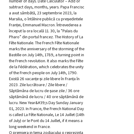
number of days. Date Calculator – Add or 
subtract days, months, years. Papa Francisc 
a avut sâmbătă, 23 septembrie 2023, la 
Marsilia, o întâlnire publică cu președintele 
Franței, Emmanuel Macron. Întrevederea a 
început la ora locală 11. 30, la ”Palais du 
Pharo” din portul francez. The History of La 
Fête Nationale. The French Fête Nationale 
marks the anniversary of the storming of the 
Bastille on July 14th, 1789, a turning point in 
the French revolution. It also marks the Fête 
de la Fédération, which celebrates the unity 
of the French people on July 14th, 1790. 
Există 26 vacanțe și zile libere în Franța în 
2023. Zile lucrătoare / Zile libere / 
Săptămâna de lucru de șase zile / 36 ore 
săptămână de lucru / 40 ore săptămână de 
lucru. New Year&#39;s Day Sunday January 
01, 2023. In France, the French National Day 
is called La Fête Nationale, Le 14 Juillet (14th 
of July) or le Pont du 14 Juillet, if it means a 
long weekend in France. 
O premiera in tema zodiacului o reprezinta 