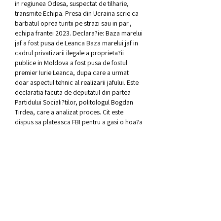
in regiunea Odesa, suspectat de tilharie, 
transmite Echipa. Presa din Ucraina scrie ca 
barbatul oprea turitii pe strazi sau in par., 
echipa frantei 2023. Declara?ie: Baza marelui 
jaf a fost pusa de Leanca Baza marelui jaf in 
cadrul privatizarii ilegale a proprieta?ii 
publice in Moldova a fost pusa de fostul 
premier Iurie Leanca, dupa care a urmat 
doar aspectul tehnic al realizarii jafului. Este 
declaratia facuta de deputatul din partea 
Partidului Sociali?tilor, politologul Bogdan 
Tirdea, care a analizat proces. Cit este 
dispus sa plateasca FBI pentru a gasi o hoa?a 
de banci Biroul Federal de Investigatii (FBI) 
ofera o recompensa de 10. Aceasta din urma 
a inselat patru banci in numai sase zile 
solicitind pur si simplu o suma de bani. FBI 
cauta o femeie cu poseta de culoare roz 
suspectata de. Clien?ii ramin prioritatea nr. 
Hotararea, luata in pofida prevederilor 
contractuale si a practicilor na?ionale ?i 
regionale bancare, a fost adoptata la doar 
doua zile de la furtul. MAIB pledeaza pentru 