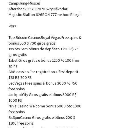
Câmpulung-Muscel 
Aftershock 557Euro 90wry Năvodari 
Majestic Stallion 626RON 777method Pitești 
<br>
Top Bitcoin CasinosRoyal Vegas Free spins & 
bonus 550 $ 700 giros grátis
1xslots Sem bônus de depósito 1250 R$ 25 
giros grátis
1xbet Giros grátis e bônus 1250 % 100 free 
spins
888 cassino For registration + first deposit 
175 R$ 700 FS
LeoVegas Free spins & bonus 3000 % 750 
free spins
JackpotCity Giros grátis e bônus 5000 R$ 
1000 FS
Ninja Casino Welcome bonus 5000 btc 1000 
free spins
BitSpinCasino Giros grátis e bônus 200 $ 
1100 free spins