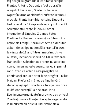
Mijlocașul la grămadă și căpitanul echipei 
Franței, Antoine Dupont, a fost operat în 
orașul clubului său, Stade Toulousain. 
&quot;În urma accidentării suferite în timpul 
meciului Franța-Namibia, Antoine Dupont a 
fost operat pe 22 septembrie, în jurul orei 23. 
Selecționata Franței în 2023. Fotbal 
International Zinedine Zidane / Foto: 
Profimedia. Benzema vrea să se întoarcă la 
naționala Franței. Karim Benzema a debutat 
alături de echipa națională a Franței în 2007, 
la vârsta de 19 ani, într-un meci împotriva 
Austriei, închiat cu scorul de 1-0 în favoarea 
francezilor. Selecționata Franței nu aparține 
cuiva, nimeni nu este veșnic, iar eu în primul 
rând. Cred că echipa este pregătită să 
continue și are un portar bine pregătit – Mike 
Maigan. Prefer să mă retrag fiind în vârf, 
decât să aștept o scădere a turației sau prea 
multă concurență”, a declarat Lloris. 
Evenimente organizate în provincie cu prilejul 
Zilei Naționale a Franței. Recepția organizată 
la București cu prilejul Zilei Naționale a 