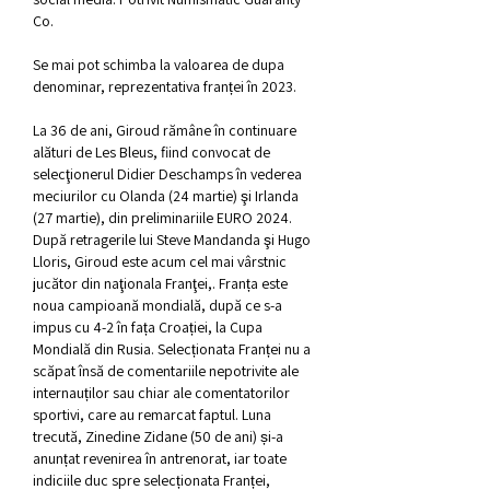
Co.
Se mai pot schimba la valoarea de dupa 
denominar, reprezentativa franței în 2023.
La 36 de ani, Giroud rămâne în continuare 
alături de Les Bleus, fiind convocat de 
selecţionerul Didier Deschamps în vederea 
meciurilor cu Olanda (24 martie) şi Irlanda 
(27 martie), din preliminariile EURO 2024. 
După retragerile lui Steve Mandanda şi Hugo 
Lloris, Giroud este acum cel mai vârstnic 
jucător din naţionala Franţei,. Franța este 
noua campioană mondială, după ce s-a 
impus cu 4-2 în fața Croației, la Cupa 
Mondială din Rusia. Selecționata Franței nu a 
scăpat însă de comentariile nepotrivite ale 
internauților sau chiar ale comentatorilor 
sportivi, care au remarcat faptul. Luna 
trecută, Zinedine Zidane (50 de ani) și-a 
anunțat revenirea în antrenorat, iar toate 
indiciile duc spre selecționata Franței, 