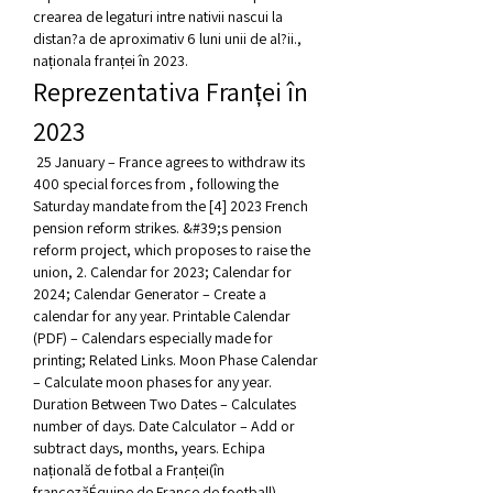
crearea de legaturi intre nativii nascui la 
distan?a de aproximativ 6 luni unii de al?ii., 
naționala franței în 2023.
Reprezentativa Franței în 
2023
 25 January – France agrees to withdraw its 
400 special forces from , following the 
Saturday mandate from the [4] 2023 French 
pension reform strikes. &#39;s pension 
reform project, which proposes to raise the 
union, 2. Calendar for 2023; Calendar for 
2024; Calendar Generator – Create a 
calendar for any year. Printable Calendar 
(PDF) – Calendars especially made for 
printing; Related Links. Moon Phase Calendar 
– Calculate moon phases for any year. 
Duration Between Two Dates – Calculates 
number of days. Date Calculator – Add or 
subtract days, months, years. Echipa 
națională de fotbal a Franței(în 
francezăÉquipe de France de football) 