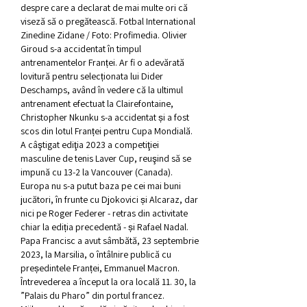
despre care a declarat de mai multe ori că 
viseză să o pregătească. Fotbal International 
Zinedine Zidane / Foto: Profimedia. Olivier 
Giroud s-a accidentat în timpul 
antrenamentelor Franței. Ar fi o adevărată 
lovitură pentru selecționata lui Dider 
Deschamps, având în vedere că la ultimul 
antrenament efectuat la Clairefontaine, 
Christopher Nkunku s-a accidentat și a fost 
scos din lotul Franței pentru Cupa Mondială. 
A câştigat ediţia 2023 a competiţiei 
masculine de tenis Laver Cup, reuşind să se 
impună cu 13-2 la Vancouver (Canada). 
Europa nu s-a putut baza pe cei mai buni 
jucători, în frunte cu Djokovici și Alcaraz, dar 
nici pe Roger Federer - retras din activitate 
chiar la ediția precedentă - și Rafael Nadal. 
Papa Francisc a avut sâmbătă, 23 septembrie 
2023, la Marsilia, o întâlnire publică cu 
președintele Franței, Emmanuel Macron. 
Întrevederea a început la ora locală 11. 30, la 
”Palais du Pharo” din portul francez. 