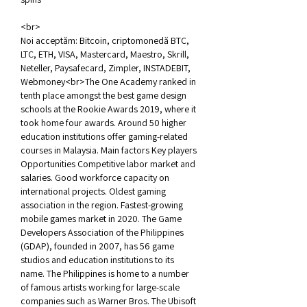
<br>
Noi acceptăm: Bitcoin, criptomonedă BTC, 
LTC, ETH, VISA, Mastercard, Maestro, Skrill, 
Neteller, Paysafecard, Zimpler, INSTADEBIT, 
Webmoney<br>The One Academy ranked in 
tenth place amongst the best game design 
schools at the Rookie Awards 2019, where it 
took home four awards. Around 50 higher 
education institutions offer gaming-related 
courses in Malaysia. Main factors Key players 
Opportunities Competitive labor market and 
salaries. Good workforce capacity on 
international projects. Oldest gaming 
association in the region. Fastest-growing 
mobile games market in 2020. The Game 
Developers Association of the Philippines 
(GDAP), founded in 2007, has 56 game 
studios and education institutions to its 
name. The Philippines is home to a number 
of famous artists working for large-scale 
companies such as Warner Bros. The Ubisoft 