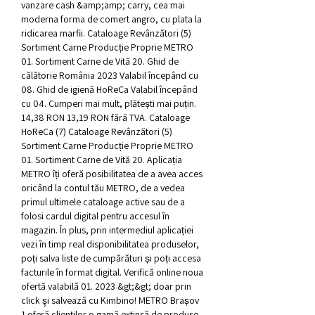
vanzare cash &amp;amp; carry, cea mai 
moderna forma de comert angro, cu plata la 
ridicarea marfii. Cataloage Revânzători (5) 
Sortiment Carne Producție Proprie METRO 
01. Sortiment Carne de Vită 20. Ghid de 
călătorie România 2023 Valabil începând cu 
08. Ghid de igienă HoReCa Valabil începând 
cu 04. Cumperi mai mult, plătești mai puțin. 
14,38 RON 13,19 RON fără TVA. Cataloage 
HoReCa (7) Cataloage Revânzători (5) 
Sortiment Carne Producție Proprie METRO 
01. Sortiment Carne de Vită 20. Aplicația 
METRO îți oferă posibilitatea de a avea acces 
oricând la contul tău METRO, de a vedea 
primul ultimele cataloage active sau de a 
folosi cardul digital pentru accesul în 
magazin. În plus, prin intermediul aplicației 
vezi în timp real disponibilitatea produselor, 
poți salva liste de cumpărături și poți accesa 
facturile în format digital. Verifică online noua 
ofertă valabilă 01. 2023 &gt;&gt; doar prin 
click şi salvează cu Kimbino! METRO Brașov 
1 oferă clienților o gamă extinsă de produse 