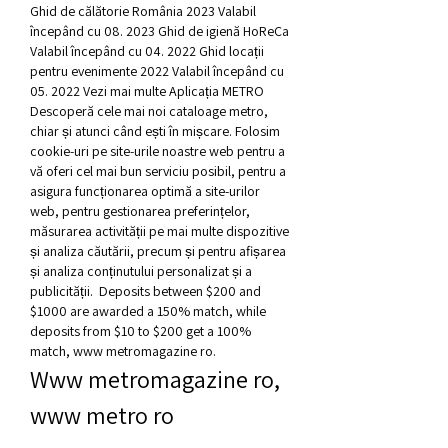
Ghid de călătorie România 2023 Valabil 
începând cu 08. 2023 Ghid de igienă HoReCa 
Valabil începând cu 04. 2022 Ghid locații 
pentru evenimente 2022 Valabil începând cu 
05. 2022 Vezi mai multe Aplicația METRO 
Descoperă cele mai noi cataloage metro, 
chiar și atunci când ești în mișcare. Folosim 
cookie-uri pe site-urile noastre web pentru a 
vă oferi cel mai bun serviciu posibil, pentru a 
asigura funcționarea optimă a site-urilor 
web, pentru gestionarea preferințelor, 
măsurarea activității pe mai multe dispozitive 
și analiza căutării, precum și pentru afișarea 
și analiza conținutului personalizat și a 
publicității.  Deposits between $200 and 
$1000 are awarded a 150% match, while 
deposits from $10 to $200 get a 100% 
match, www metromagazine ro.
Www metromagazine ro, 
www metro ro