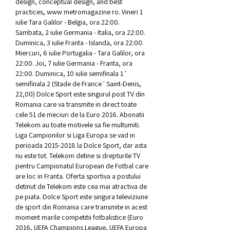
design, conceptual design, and best 
practices, www metromagazine ro. Vineri 1 
iulie Tara Galilor - Belgia, ora 22:00. 
Sambata, 2 iulie Germania - Italia, ora 22:00. 
Duminica, 3 iulie Franta - Islanda, ora 22:00. 
Miercuri, 6 iulie Portugalia - Tara Galilor, ora 
22:00. Joi, 7 iulie Germania - Franta, ora 
22:00. Duminica, 10 iulie semifinala 1 ' 
semifinala 2 (Stade de France ' Saint-Denis, 
22,00) Dolce Sport este singurul post TV din 
Romania care va transmite in direct toate 
cele 51 de meciuri de la Euro 2016. Abonatii 
Telekom au toate motivele sa fie multumiti. 
Liga Campionilor si Liga Europa se vad in 
perioada 2015-2018 la Dolce Sport, dar asta 
nu este tot. Telekom detine si drepturile TV 
pentru Campionatul European de Fotbal care 
are loc in Franta. Oferta sportiva a postului 
detinut de Telekom este cea mai atractiva de 
pe piata. Dolce Sport este singura televiziune 
de sport din Romania care transmite in acest 
moment marile competitii fotbalistice (Euro 
2016, UEFA Champions League, UEFA Europa 