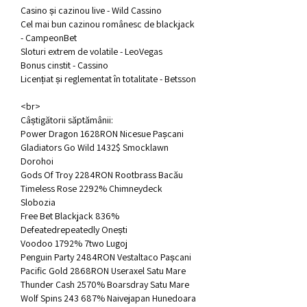
Casino și cazinou live - Wild Cassino
Cel mai bun cazinou românesc de blackjack 
- CampeonBet
Sloturi extrem de volatile - LeoVegas
Bonus cinstit - Cassino
Licențiat și reglementat în totalitate - Betsson
<br>
Câștigătorii săptămânii:
Power Dragon 1628RON Nicesue Pașcani 
Gladiators Go Wild 1432$ Smocklawn 
Dorohoi 
Gods Of Troy 2284RON Rootbrass Bacău 
Timeless Rose 2292% Chimneydeck 
Slobozia 
Free Bet Blackjack 836% 
Defeatedrepeatedly Onești 
Voodoo 1792% 7two Lugoj 
Penguin Party 2484RON Vestaltaco Pașcani 
Pacific Gold 2868RON Useraxel Satu Mare 
Thunder Cash 2570% Boarsdray Satu Mare 
Wolf Spins 243 687% Naivejapan Hunedoara 