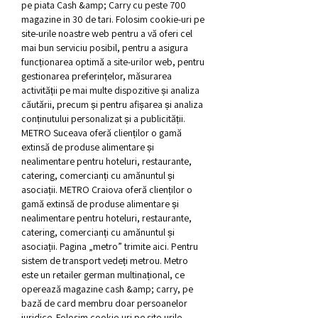
pe piata Cash &amp; Carry cu peste 700 
magazine in 30 de tari. Folosim cookie-uri pe 
site-urile noastre web pentru a vă oferi cel 
mai bun serviciu posibil, pentru a asigura 
funcționarea optimă a site-urilor web, pentru 
gestionarea preferințelor, măsurarea 
activității pe mai multe dispozitive și analiza 
căutării, precum și pentru afișarea și analiza 
conținutului personalizat și a publicității. 
METRO Suceava oferă clienților o gamă 
extinsă de produse alimentare și 
nealimentare pentru hoteluri, restaurante, 
catering, comercianți cu amănuntul și 
asociații. METRO Craiova oferă clienților o 
gamă extinsă de produse alimentare și 
nealimentare pentru hoteluri, restaurante, 
catering, comercianți cu amănuntul și 
asociații. Pagina „metro” trimite aici. Pentru 
sistem de transport vedeți metrou. Metro 
este un retailer german multinațional, ce 
operează magazine cash &amp; carry, pe 
bază de card membru doar persoanelor 
juridice. Folosim cookie-uri pe site-urile 