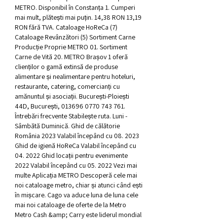
METRO. Disponibil în Constanța 1. Cumperi 
mai mult, plătești mai puțin. 14,38 RON 13,19 
RON fără TVA. Cataloage HoReCa (7) 
Cataloage Revânzători (5) Sortiment Carne 
Producție Proprie METRO 01. Sortiment 
Carne de Vită 20. METRO Brașov 1 oferă 
clienților o gamă extinsă de produse 
alimentare și nealimentare pentru hoteluri, 
restaurante, catering, comercianți cu 
amănuntul și asociații. București-Ploiești 
44D, București, 013696 0770 743 761. 
Întrebări frecvente Stabilește ruta. Luni - 
Sâmbătă Duminică. Ghid de călătorie 
România 2023 Valabil începând cu 08. 2023 
Ghid de igienă HoReCa Valabil începând cu 
04. 2022 Ghid locații pentru evenimente 
2022 Valabil începând cu 05. 2022 Vezi mai 
multe Aplicația METRO Descoperă cele mai 
noi cataloage metro, chiar și atunci când ești 
în mișcare. Cago va aduce luna de luna cele 
mai noi cataloage de oferte de la Metro 
Metro Cash &amp; Carry este liderul mondial 