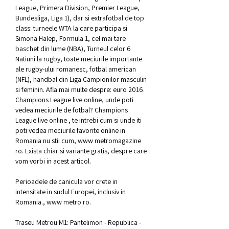
League, Primera Division, Premier League, 
Bundesliga, Liga 1), dar si extrafotbal de top 
class: turneele WTA la care participa si 
Simona Halep, Formula 1, cel mai tare 
baschet din lume (NBA), Turneul celor 6 
Natiuni la rugby, toate meciurile importante 
ale rugby-ului romanesc, fotbal american 
(NFL), handbal din Liga Campionilor masculin 
si feminin. Afla mai multe despre: euro 2016. 
Champions League live online, unde poti 
vedea meciurile de fotbal? Champions 
League live online , te intrebi cum si unde iti 
poti vedea meciurile favorite online in 
Romania nu stii cum, www metromagazine 
ro. Exista chiar si variante gratis, despre care 
vom vorbi in acest articol.
Perioadele de canicula vor crete in 
intensitate in sudul Europei, inclusiv in 
Romania., www metro ro.
Traseu Metrou M1: Pantelimon - Republica - 