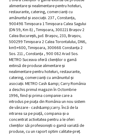
alimentare și nealimentare pentru hoteluri, 
restaurante, catering, comercianți cu 
amănuntul și asociații. 237 , Constanța, 
900498 Timișoara 1 Timișoara Calea Sagului 
(DN 59, Km 8) , Timișoara, 300221 Brașov 2 
Calea București, jud. Brașov, 233, Brașov, 
500299 Timișoara 2 Calea Torontalului, DN6, 
km5+600, Timișoara, 300668 Constanța 2 
Sos. 211 , Constanța , 900 082 Arad Sos. 
METRO Suceava oferă clienților o gamă 
extinsă de produse alimentare și 
nealimentare pentru hoteluri, restaurante, 
catering, comercianți cu amănuntul și 
asociații. METRO Cash &amp; Carry România 
a deschis primul magazin în Octombrie 
1996, fiind și prima companie care a 
introdus pe piața din România un nou sistem 
de vânzare - cash&amp;carry. Încă de la 
intrarea sa pe piață, compania și-a 
concentrat activitatea pentru a le oferi 
clienților săi profesioniști o gamă variată de 
produse, cu un raport optim calitate-preț. 