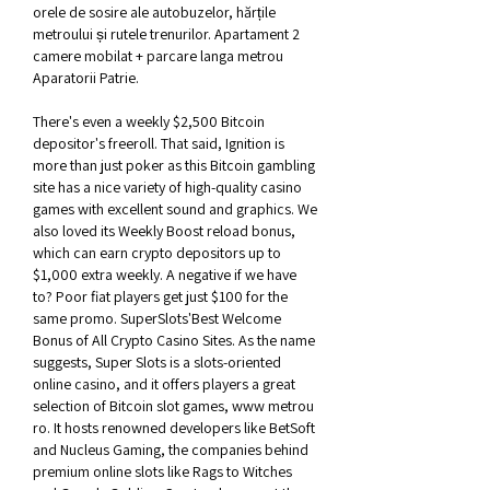
orele de sosire ale autobuzelor, hărțile 
metroului și rutele trenurilor. Apartament 2 
camere mobilat + parcare langa metrou 
Aparatorii Patrie. 
There's even a weekly $2,500 Bitcoin 
depositor's freeroll. That said, Ignition is 
more than just poker as this Bitcoin gambling 
site has a nice variety of high-quality casino 
games with excellent sound and graphics. We 
also loved its Weekly Boost reload bonus, 
which can earn crypto depositors up to 
$1,000 extra weekly. A negative if we have 
to? Poor fiat players get just $100 for the 
same promo. SuperSlots'Best Welcome 
Bonus of All Crypto Casino Sites. As the name 
suggests, Super Slots is a slots-oriented 
online casino, and it offers players a great 
selection of Bitcoin slot games, www metrou 
ro. It hosts renowned developers like BetSoft 
and Nucleus Gaming, the companies behind 
premium online slots like Rags to Witches 