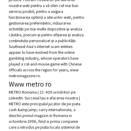
noastre web pentru a vă oferi cel mai bun 
serviciu posibil, pentru a asigura 
funcționarea optimă a site-urilor web, pentru 
gestionarea preferințelor, măsurarea 
activității pe mai multe dispozitive și analiza 
căutării, precum și pentru afișarea și analiza 
conținutului personalizat și a publicității. 
Southeast Asia's internet scam entities 
appear to have evolved from the online 
gambling industry, whose operators have 
played a cat-and-mouse game with Chinese 
officials across the region for years, www 
metromagazine ro.
Www metro ro
METRO Romania | 22. 409 urmăritori pe 
LinkedIn. Succesul tau e afacerea noastra | 
METRO este principalul jucator de pe piata 
cash &amp;amp; carry internationala, a 
deschis primul magazin in Romania in 
octombrie 1996, fiind si prima companie 
care a introdus pe piata locala sistemul de 