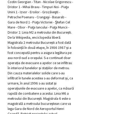
Costin Georgian - Titan - Nicolae Grigorescu - 
Dristor 1 - Mihai Bravu - Timpuri Noi - Piaţa 
Unirii 1 - Izvor - Eroilor - Grozăveşti - 
Petrache Poenaru - Crangaşi - Basarab - 
Gara de Nord 1 - Piaţa Victoriei - Ştefan Cel 
Mare - Obor - Piaţa Iancului - Piaţa Muncii - 
Dristor 2. Linia M2 a metroului din București. 
De la Wikipedia, enciclopedia liberă. 
Magistrala 2 metroului București a fost dată 
în folosință în două etape, în 1986 1987 și a 
fost concepută pentru a asigura legătura pe 
axa nord-sud a orașului. S-a continuat doar 
operația de evacuare a apelor ce se infiltrau 
în interiorul tunelelor și stațiilor de metrou. 
Din cauza materialelor solide care s-au 
infiltrat în tunele acestea s-au deformat și, ca 
urmare, în anul 1996 s-au sistat și 
operațiunile de evacuare a apelor, ca măsură 
rapidă de combatere a acestui. Linia M6 a 
metroului din București. Magistrala 6 este o 
magistrală a metroului bucureștean care va 
lega Gara de Nord de Aeroportul Henri 
Coandă. Potrivit proiectului actual, 