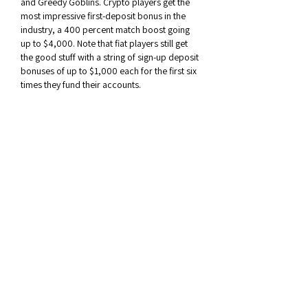
and Greedy Goblins. Crypto players get the 
most impressive first-deposit bonus in the 
industry, a 400 percent match boost going 
up to $4,000. Note that fiat players still get 
the good stuff with a string of sign-up deposit 
bonuses of up to $1,000 each for the first six 
times they fund their accounts. 
Cryptocurrency gamblers can also take 
advantage of no extra charges when 
depositing up to $500,000 in Bitcoin per 
transaction'$100K cash-outs, too! In 
addition, Super Slots provides customers 
with stellar customer support via live chat 
and email as well as multilingual access. 
Mobile users will be able to enjoy most of the 
features and benefits offered at Super Slots 
on their smartphones and tablets, although 
not all slots are available through this 
platform. Fast payouts More than 2,000 
games Many crypto transaction options 
Great reload bonuses. This is one of the first 
Bitcoin casino sites that started out 
decidedly anti-fiat and still hasn't looked 