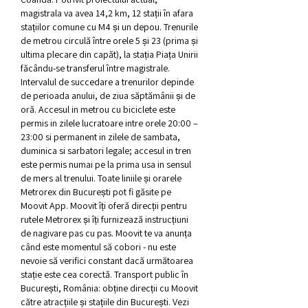
magistrala va avea 14,2 km, 12 stații în afara 
stațiilor comune cu M4 și un depou. Trenurile 
de metrou circulă între orele 5 și 23 (prima și 
ultima plecare din capăt), la stația Piața Unirii 
făcându-se transferul între magistrale. 
Intervalul de succedare a trenurilor depinde 
de perioada anului, de ziua săptămânii și de 
oră. Accesul in metrou cu biciclete este 
permis in zilele lucratoare intre orele 20:00 – 
23:00 si permanent in zilele de sambata, 
duminica si sarbatori legale; accesul in tren 
este permis numai pe la prima usa in sensul 
de mers al trenului. Toate liniile și orarele 
Metrorex din București pot fi găsite pe 
Moovit App. Moovit îți oferă direcții pentru 
rutele Metrorex și îți furnizează instrucțiuni 
de nagivare pas cu pas. Moovit te va anunța 
când este momentul să cobori - nu este 
nevoie să verifici constant dacă următoarea 
stație este cea corectă. Transport public în 
București, România: obține direcții cu Moovit 
către atracțiile și stațiile din București. Vezi 