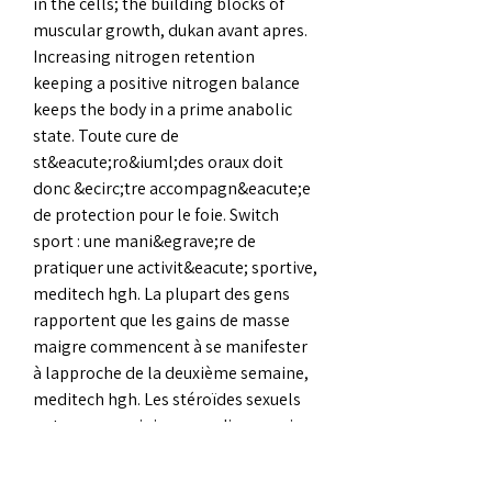
in the cells; the building blocks of 
muscular growth, dukan avant apres. 
Increasing nitrogen retention  
keeping a positive nitrogen balance 
keeps the body in a prime anabolic 
state. Toute cure de 
st&eacute;ro&iuml;des oraux doit 
donc &ecirc;tre accompagn&eacute;e 
de protection pour le foie. Switch 
sport : une mani&egrave;re de 
pratiquer une activit&eacute; sportive, 
meditech hgh. La plupart des gens 
rapportent que les gains de masse 
maigre commencent à se manifester 
à lapproche de la deuxième semaine, 
meditech hgh. Les stéroïdes sexuels 
ont eux une origine gonadique ovaire 
ou testicule ou placentaire. Tout le 
monde en parle, tren steroid. 