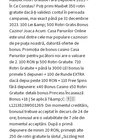
În Ce Constau? Poți primi Maxbet 350 rotiri 
gratuite dacă-ți validezi contul în perioada 
campaniei, mai exact până pe 31 decembrie 
2023. 100 Lei &amp; 500 Rotiri Gratis Bonus 
Cazino! Joaca Acum. Casa Pariurilor Online 
este unul dintre cele mai populare cazinouri 
de pe piața noastră, datorită ofertei de 
bonus. Promoția de bonus casino Casa 
Pariurilor pentru jucătorii noi are o valoare 
de 2. 100 RON și 500 Rotiri Gratuite. 710 
Rotiri Gratuite + până la 3000 LEI bonus la 
primele 5 depuneri + 100 de Runde EXTRA 
dacă depui peste 100 RON + 110 Free Spins 
fără depunere: x40 Bonus Casino x50 Rotiri 
Gratuite: detalii bonus Princess Încasează 
Bonus +18 | Se aplică T&amp;C: 🇷🇴 
L1213823W001269. Din momentul creditării, 
bonusul trebuie acceptat în decurs de 24 de 
ore; bonusul are o valabilitate de 7 zile din 
momentul acceptării. După o primă 
depunere de minim 20 RON, primești alte 
250 de rotiri gratuite la slotul „Sizzling Hot 