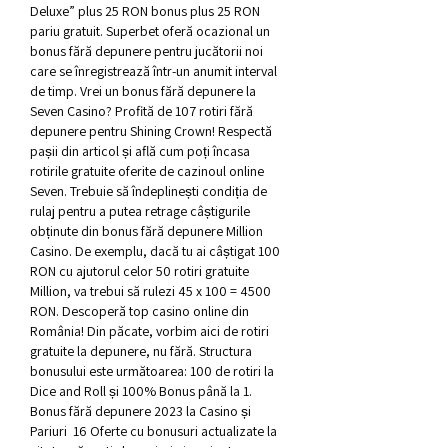
Deluxe” plus 25 RON bonus plus 25 RON 
pariu gratuit. Superbet oferă ocazional un 
bonus fără depunere pentru jucătorii noi 
care se înregistrează într-un anumit interval 
de timp. Vrei un bonus fără depunere la 
Seven Casino? Profită de 107 rotiri fără 
depunere pentru Shining Crown! Respectă 
pașii din articol și află cum poți încasa 
rotirile gratuite oferite de cazinoul online 
Seven. Trebuie să îndeplinești condiția de 
rulaj pentru a putea retrage câștigurile 
obținute din bonus fără depunere Million 
Casino. De exemplu, dacă tu ai câștigat 100 
RON cu ajutorul celor 50 rotiri gratuite 
Million, va trebui să rulezi 45 x 100 = 4500 
RON. Descoperă top casino online din 
România! Din păcate, vorbim aici de rotiri 
gratuite la depunere, nu fără. Structura 
bonusului este următoarea: 100 de rotiri la 
Dice and Roll și 100% Bonus până la 1. 
Bonus fără depunere 2023 la Casino și 
Pariuri ️ 16 Oferte cu bonusuri actualizate la 