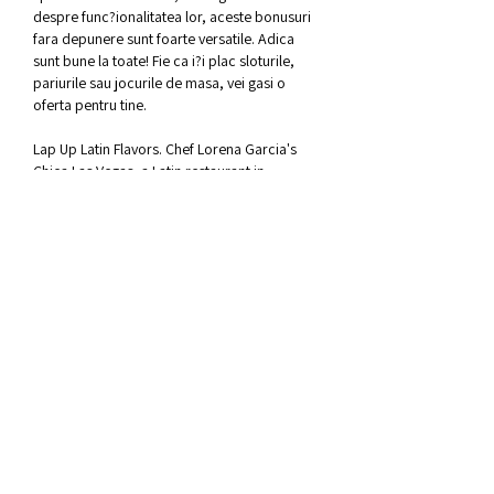
despre func?ionalitatea lor, aceste bonusuri 
fara depunere sunt foarte versatile. Adica 
sunt bune la toate! Fie ca i?i plac sloturile, 
pariurile sau jocurile de masa, vei gasi o 
oferta pentru tine.
Lap Up Latin Flavors. Chef Lorena Garcia's 
Chica Las Vegas, a Latin restaurant in 
partnership with John Kunkel's 50 Eggs 
Hospitality Group (which includes Yardbird) 
underwent an extensive renovation and a 
new menu debut. It now resembles the Miami 
location with tropical colors that give off 
Cuba, Mexico, Peru and Venezuela vibes. 
Daniel Osorno, a Latin American graffiti artist 
based in Miami, created the mural featured in 
the lounge. Start with a pineapple CHICA-Rita 
margarita and then indulge in the wagyu 
quesa-birria empanada and roasted meat 
parrillada to get a taste of everything wagyu 
N. For dessert, the Flaming Skull, the 
Instagram-friendly lava cake with horchata 