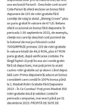
una exclusivă PariuriX - Deschide cont acum! 
Cote-Pariuri îți oferă exclusiv un bonus fără 
depunere de 233 de rotiri gratuite fără 
condiții de rulaj la slotul „Shining Crown” plus 
un pariu gratuit în valoare de 67 LEI. Betano 
oferă ocazional un bonus fără depunere. În 
perioada 1-30 septembrie 2023, de exemplu, 
clienții noi care își deschid cont pornind de 
la butonul de mai jos folosind codul 
700SURPRIZE primesc 233 de rotiri gratuite 
în valoare totală de 46,6 RON, plus 67 RON 
pariu gratuit, după verificarea contului. Pe 
lângă faptul că poți încasa aici runde gratis 
fără să depui bani, mai poți primi la acest 
cazino rotiri gratuite azi și atunci când depui. 
Iată cum: Prima depunere îți aduce un bonus 
consistent care constă în 100% bonus până 
la 1. Maxbet Rotiri Gratuite Fără Depunere 
2023 – În Ce Constau? Poți primi Maxbet 350 
rotiri gratuite dacă-ți validezi contul în 
perioada campaniei, mai exact până pe 31 
decembrie 2023. PROFITĂ DE SUTE DE 