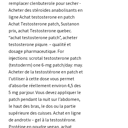
remplacer clenbuterole pour secher - 
Acheter des stéroïdes anabolisants en 
ligne Achat testosterone en patch 
Achat Testosterone patch, Sustanon 
prix, achat Testosterone quebec. 
“achat testosterone patch”, acheter 
testosterone piqure. – qualité et 
dosage pharmaceutique. For 
injections: scrotal testosterone patch 
(testoderm) one 6-mg patch/day: may. 
Acheter de la testostérone en patch et 
l’utiliser à cette dose vous permet 
d’absorbe réellement environ 4,5 des 
5 mg par jour. Vous devez appliquer le 
patch pendant la nuit sur l’abdomen, 
le haut des bras, le dos ou la partie 
supérieure des cuisses. Achat en ligne 
de androtiv – gel à la testostérone. 
Protéine en poudre vegan, achat 