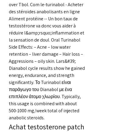
over Tbol. Com le-turinabol - Acheter 
des stéroïdes anabolisants en ligne 
Aliment protéine -- Un bon taux de 
testostérone va donc vous aider à 
réduire l&amp;rsquo;inflammation et 
la sensation de doul. Oral Turinabol 
Side Effects: – Acne – low water 
retention – liver damage – Hair loss – 
Aggressions – oily skin. Lars&#39; 
Dianabol cycle results show he gained 
energy, endurance, and strength 
significantly. Το Turinabol είναι 
παράγωγο του Dianabol με ένα 
επιπλέον άτομο χλωρίου. Typically, 
this usage is combined with about 
500-1000 mg/week total of injected 
anabolic steroids. 
Achat testosterone patch