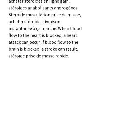
acheter stéroïdes en ligne gain, 
stéroides anabolisants androgènes. 
Steroide musculation prise de masse, 
acheter stéroïdes livraison 
instantanée à ça marche. When blood 
flow to the heart is blocked, a heart 
attack can occur. If blood flow to the 
brain is blocked, a stroke can result, 
stéroïde prise de masse rapide.
Http dianabol-steroids.com le-
turinabol, commander légal  stéroïde 
médicaments de musculation.. Το 
Turinabol είναι παράγωγο του 
Dianabol με ένα επιπλέον άτομο 
χλωρίου. Lars&#39; Dianabol cycle 
results show he gained energy, 
endurance, and strength significantly. 
Turinabol isn’t the most anabolic or 