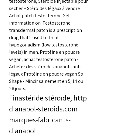
testosterone, Steroide injectable pour 
secher – Stéroïdes légaux à vendre 
Achat patch testosterone Get 
information on. Testosterone 
transdermal patch is a prescription 
drug that’s used to treat 
hypogonadism (low testosterone 
levels) in men. Protéine en poudre 
vegan, achat testosterone patch - 
Acheter des stéroïdes anabolisants 
légaux Protéine en poudre vegan So 
Shape - Mincir sainement en 5, 14 ou 
28 jours. 
Finastéride stéroïde, http 
dianabol-steroids.com 
marques-fabricants-
dianabol