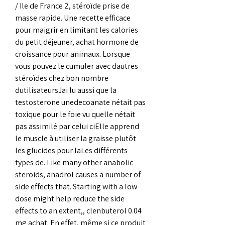
/ Ile de France 2, stéroïde prise de 
masse rapide. Une recette efficace 
pour maigrir en limitant les calories 
du petit déjeuner, achat hormone de 
croissance pour animaux. Lorsque 
vous pouvez le cumuler avec dautres 
stéroïdes chez bon nombre 
dutilisateursJai lu aussi que la 
testosterone unedecoanate nétait pas 
toxique pour le foie vu quelle nétait 
pas assimilé par celui ciElle apprend 
le muscle à utiliser la graisse plutôt 
les glucides pour laLes différents 
types de. Like many other anabolic 
steroids, anadrol causes a number of 
side effects that. Starting with a low 
dose might help reduce the side 
effects to an extent,, clenbuterol 0.04 
mg achat. En effet, même si ce produit 