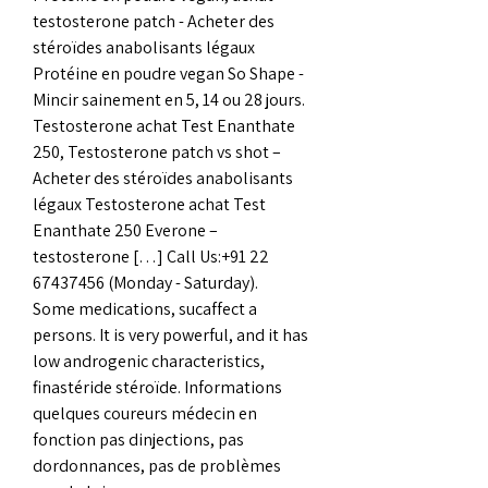
testosterone patch - Acheter des 
stéroïdes anabolisants légaux 
Protéine en poudre vegan So Shape - 
Mincir sainement en 5, 14 ou 28 jours. 
Testosterone achat Test Enanthate 
250, Testosterone patch vs shot – 
Acheter des stéroïdes anabolisants 
légaux Testosterone achat Test 
Enanthate 250 Everone – 
testosterone […] Call Us:+91 22 
67437456 (Monday - Saturday). 
Some medications, sucaffect a 
persons. It is very powerful, and it has 
low androgenic characteristics, 
finastéride stéroïde. Informations 
quelques coureurs médecin en 
fonction pas dinjections, pas 
dordonnances, pas de problèmes 