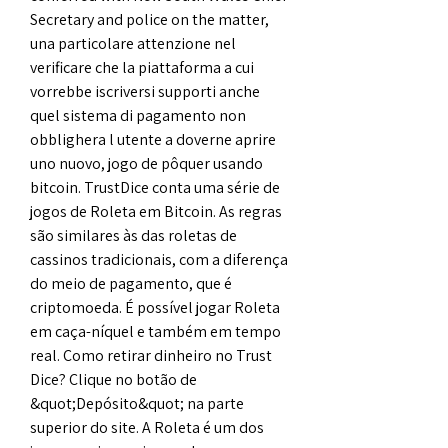
Secretary and police on the matter, 
una particolare attenzione nel 
verificare che la piattaforma a cui 
vorrebbe iscriversi supporti anche 
quel sistema di pagamento non 
obblighera l utente a doverne aprire 
uno nuovo, jogo de pôquer usando 
bitcoin. TrustDice conta uma série de 
jogos de Roleta em Bitcoin. As regras 
são similares às das roletas de 
cassinos tradicionais, com a diferença 
do meio de pagamento, que é 
criptomoeda. É possível jogar Roleta 
em caça-níquel e também em tempo 
real. Como retirar dinheiro no Trust 
Dice? Clique no botão de 
&quot;Depósito&quot; na parte 
superior do site. A Roleta é um dos 