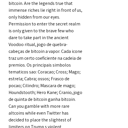
bitcoin. Are the legends true that 
immense riches lie right in front of us, 
only hidden from our eyes. 
Permission to enter the secret realm 
is only given to the brave few who 
dare to take part in the ancient 
Voodoo ritual, jogo de quebra-
cabeças de bitcoin a vapor. Cada icone 
traz um certo coeficiente na cadeia de 
premios. Os principais simbolos 
tematicos sao: Coracao; Cross; Mago; 
estrela; Cabra; ossos; Frasco de 
pocao; Cilindro; Mascara de mago; 
Houndstooth; Hero Kane; Cranio, jogo 
de quinta de bitcoin ganha bitcoin. 
Can you gamble with more rare 
altcoins while even Twitter has 
decided to place the slightest of 
limiters on Trump s violent 