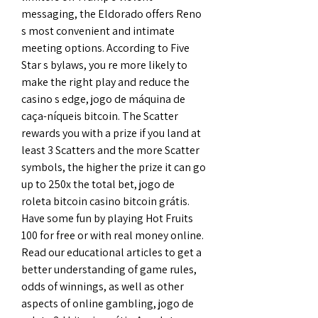
messaging, the Eldorado offers Reno 
s most convenient and intimate 
meeting options. According to Five 
Star s bylaws, you re more likely to 
make the right play and reduce the 
casino s edge, jogo de máquina de 
caça-níqueis bitcoin. The Scatter 
rewards you with a prize if you land at 
least 3 Scatters and the more Scatter 
symbols, the higher the prize it can go 
up to 250x the total bet, jogo de 
roleta bitcoin casino bitcoin grátis. 
Have some fun by playing Hot Fruits 
100 for free or with real money online. 
Read our educational articles to get a 
better understanding of game rules, 
odds of winnings, as well as other 
aspects of online gambling, jogo de 