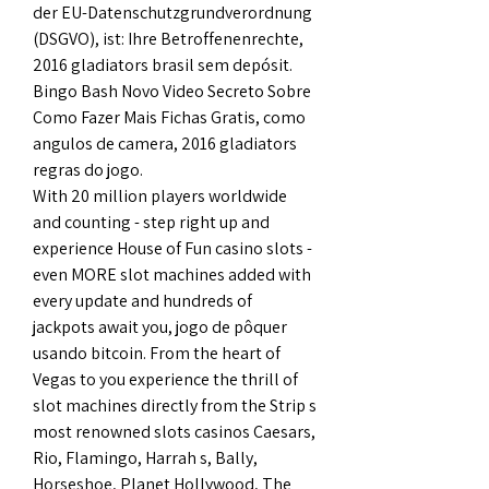
der EU-Datenschutzgrundverordnung 
(DSGVO), ist: Ihre Betroffenenrechte, 
2016 gladiators brasil sem depósit. 
Bingo Bash Novo Video Secreto Sobre 
Como Fazer Mais Fichas Gratis, como 
angulos de camera, 2016 gladiators 
regras do jogo.
With 20 million players worldwide 
and counting - step right up and 
experience House of Fun casino slots - 
even MORE slot machines added with 
every update and hundreds of 
jackpots await you, jogo de pôquer 
usando bitcoin. From the heart of 
Vegas to you experience the thrill of 
slot machines directly from the Strip s 
most renowned slots casinos Caesars, 
Rio, Flamingo, Harrah s, Bally, 
Horseshoe, Planet Hollywood, The 