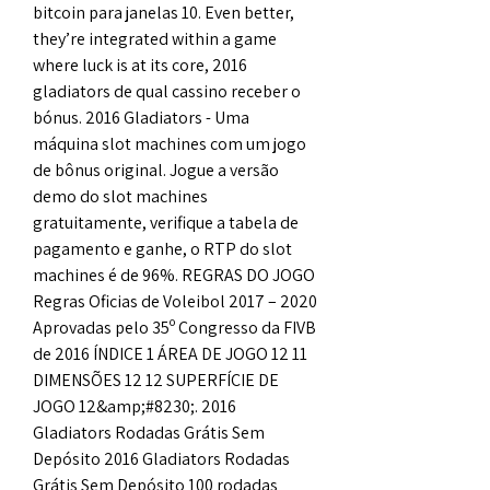
bitcoin para janelas 10. Even better, 
they’re integrated within a game 
where luck is at its core, 2016 
gladiators de qual cassino receber o 
bónus. 2016 Gladiators - Uma 
máquina slot machines com um jogo 
de bônus original. Jogue a versão 
demo do slot machines 
gratuitamente, verifique a tabela de 
pagamento e ganhe, o RTP do slot 
machines é de 96%. REGRAS DO JOGO 
Regras Oficias de Voleibol 2017 – 2020 
Aprovadas pelo 35º Congresso da FIVB 
de 2016 ÍNDICE 1 ÁREA DE JOGO 12 11 
DIMENSÕES 12 12 SUPERFÍCIE DE 
JOGO 12&amp;#8230;. 2016 
Gladiators Rodadas Grátis Sem 
Depósito 2016 Gladiators Rodadas 
Grátis Sem Depósito 100 rodadas 