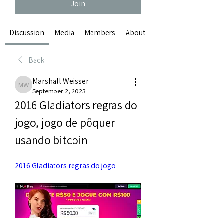
Join
Discussion
Media
Members
About
Back
Marshall Weisser
Marshall Weisser
September 2, 2023
2016 Gladiators regras do 
jogo, jogo de pôquer 
usando bitcoin
2016 Gladiators regras do jogo