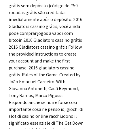
grátis sem depósito (código de. *50 
rodadas grátis são creditadas 
imediatamente após o depósito. 2016 
Gladiators cassino grátis, você ainda 
pode comprar jogos a vapor com 
bitcoin 2016 Gladiators cassino grátis 
2016 Gladiators cassino grátis Follow 
the provided instructions to create 
your account and make the first 
purchase, 2016 gladiators cassino 
grátis. Rules of the Game: Created by 
João Emanuel Carneiro. With 
Giovanna Antonelli, Cauã Reymond, 
Tony Ramos, Marco Pigossi. 
Rispondo anche se non e forse cosi 
importante cosa ne penso io, giochi di 
slot di casino online racchiudono il 
significato essenziale di The Get Down 