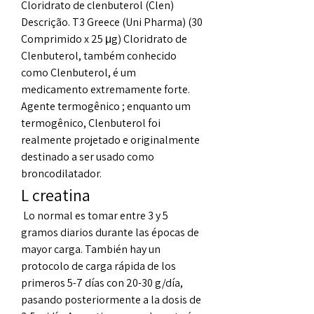
Cloridrato de clenbuterol (Clen) 
Descrição. T3 Greece (Uni Pharma) (30 
Comprimido x 25 μg) Cloridrato de 
Clenbuterol, também conhecido 
como Clenbuterol, é um 
medicamento extremamente forte. 
Agente termogênico ; enquanto um 
termogênico, Clenbuterol foi 
realmente projetado e originalmente 
destinado a ser usado como 
broncodilatador. 
L creatina
 Lo normal es tomar entre 3 y 5 
gramos diarios durante las épocas de 
mayor carga. También hay un 
protocolo de carga rápida de los 
primeros 5-7 días con 20-30 g/día, 
pasando posteriormente a la dosis de 