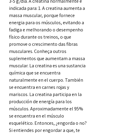
3-5 g/día. A creatina normalmente é 
indicada para: 1. A creatina aumenta a 
massa muscular, porque fornece 
energia para os músculos, evitando a 
fadiga e melhorando o desempenho 
físico durante os treinos, o que 
promove o crescimento das fibras 
musculares. Conheça outros 
suplementos que aumentam a massa 
muscular. La creatina es una sustancia 
química que se encuentra 
naturalmente en el cuerpo. También 
se encuentra en carnes rojas y 
mariscos. La creatina participa en la 
producción de energía para los 
músculos. Aproximadamente el 95% 
se encuentra en el músculo 
esquelético. Entonces, ¿engorda o no? 
Si entiendes por engordar a que, te 