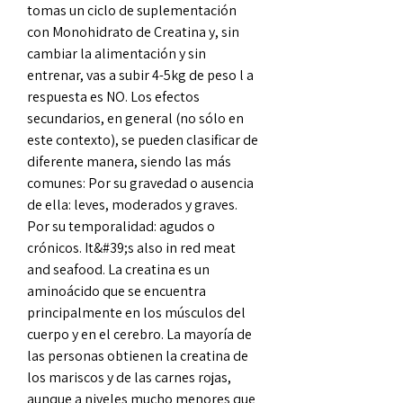
tomas un ciclo de suplementación 
con Monohidrato de Creatina y, sin 
cambiar la alimentación y sin 
entrenar, vas a subir 4-5kg de peso l a 
respuesta es NO. Los efectos 
secundarios, en general (no sólo en 
este contexto), se pueden clasificar de 
diferente manera, siendo las más 
comunes: Por su gravedad o ausencia 
de ella: leves, moderados y graves. 
Por su temporalidad: agudos o 
crónicos. It&#39;s also in red meat 
and seafood. La creatina es un 
aminoácido que se encuentra 
principalmente en los músculos del 
cuerpo y en el cerebro. La mayoría de 
las personas obtienen la creatina de 
los mariscos y de las carnes rojas, 
aunque a niveles mucho menores que 