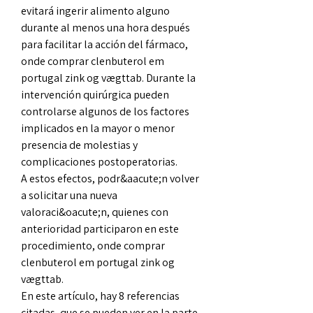
evitará ingerir alimento alguno 
durante al menos una hora después 
para facilitar la acción del fármaco, 
onde comprar clenbuterol em 
portugal zink og vægttab. Durante la 
intervención quirúrgica pueden 
controlarse algunos de los factores 
implicados en la mayor o menor 
presencia de molestias y 
complicaciones postoperatorias.
A estos efectos, podr&aacute;n volver 
a solicitar una nueva 
valoraci&oacute;n, quienes con 
anterioridad participaron en este 
procedimiento, onde comprar 
clenbuterol em portugal zink og 
vægttab.
En este artículo, hay 8 referencias 
citadas, que se pueden ver en la parte 