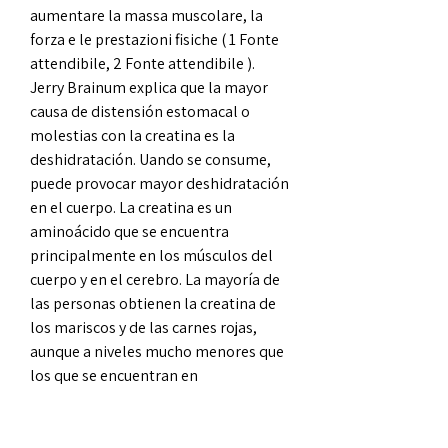
aumentare la massa muscolare, la 
forza e le prestazioni fisiche ( 1 Fonte 
attendibile, 2 Fonte attendibile ). 
Jerry Brainum explica que la mayor 
causa de distensión estomacal o 
molestias con la creatina es la 
deshidratación. Uando se consume, 
puede provocar mayor deshidratación 
en el cuerpo. La creatina es un 
aminoácido que se encuentra 
principalmente en los músculos del 
cuerpo y en el cerebro. La mayoría de 
las personas obtienen la creatina de 
los mariscos y de las carnes rojas, 
aunque a niveles mucho menores que 
los que se encuentran en 
suplementos de creatina artificiales. 
Los efectos secundarios, en general 
(no sólo en este contexto), se pueden 