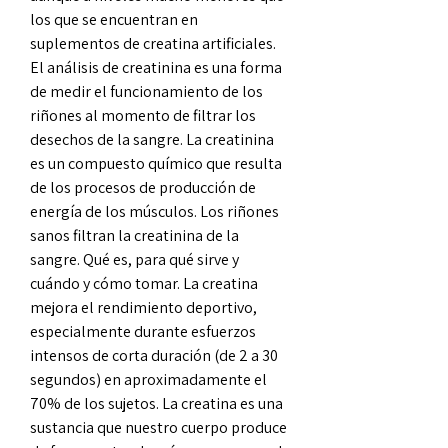
los que se encuentran en 
suplementos de creatina artificiales. 
El análisis de creatinina es una forma 
de medir el funcionamiento de los 
riñones al momento de filtrar los 
desechos de la sangre. La creatinina 
es un compuesto químico que resulta 
de los procesos de producción de 
energía de los músculos. Los riñones 
sanos filtran la creatinina de la 
sangre. Qué es, para qué sirve y 
cuándo y cómo tomar. La creatina 
mejora el rendimiento deportivo, 
especialmente durante esfuerzos 
intensos de corta duración (de 2 a 30 
segundos) en aproximadamente el 
70% de los sujetos. La creatina es una 
sustancia que nuestro cuerpo produce 