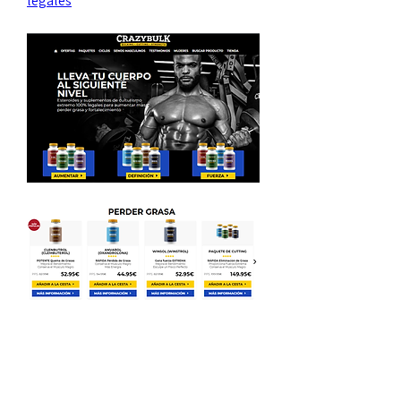
legales