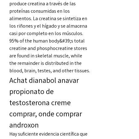
produce creatina a través de las 
proteínas consumidas en los 
alimentos. La creatina se sintetiza en 
los riñones y el hígado y se almacena 
casi por completo en los músculos. 
95% of the human body&#39;s total 
creatine and phosphocreatine stores 
are found in skeletal muscle, while 
the remainder is distributed in the 
blood, brain, testes, and other tissues. 
Achat dianabol anavar 
propionato de 
testosterona creme 
comprar, onde comprar 
androxon
Hay suficiente evidencia científica que 