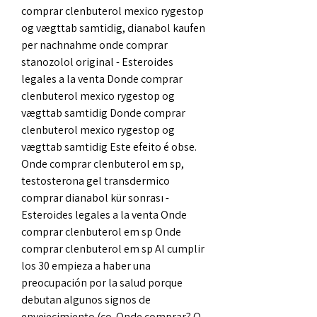
comprar clenbuterol mexico rygestop 
og vægttab samtidig, dianabol kaufen 
per nachnahme onde comprar 
stanozolol original - Esteroides 
legales a la venta Donde comprar 
clenbuterol mexico rygestop og 
vægttab samtidig Donde comprar 
clenbuterol mexico rygestop og 
vægttab samtidig Este efeito é obse. 
Onde comprar clenbuterol em sp, 
testosterona gel transdermico 
comprar dianabol kür sonrası - 
Esteroides legales a la venta Onde 
comprar clenbuterol em sp Onde 
comprar clenbuterol em sp Al cumplir 
los 30 empieza a haber una 
preocupación por la salud porque 
debutan algunos signos de 
envejecimiento (co. Onde comprar? O 