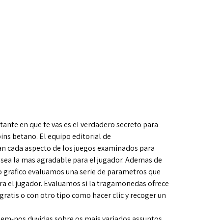
ante en que te vas es el verdadero secreto para 
ins betano. El equipo editorial de 
n cada aspecto de los juegos examinados para 
 sea la mas agradable para el jugador. Ademas de 
o grafico evaluamos una serie de parametros que 
 el jugador. Evaluamos si la tragamonedas ofrece 
gratis o con otro tipo como hacer clic y recoger un 
gem-nos duvidas sobre os mais variados assuntos 