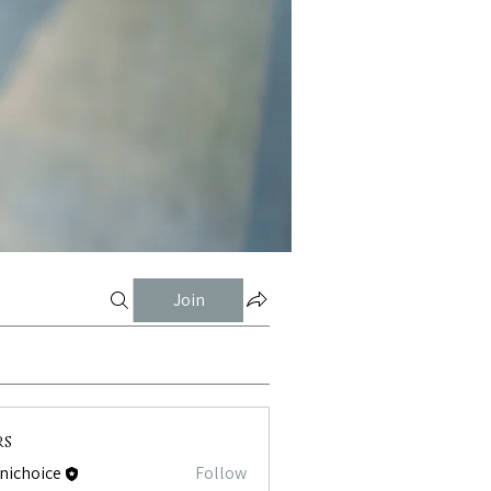
Join
rs
tnichoice
Follow