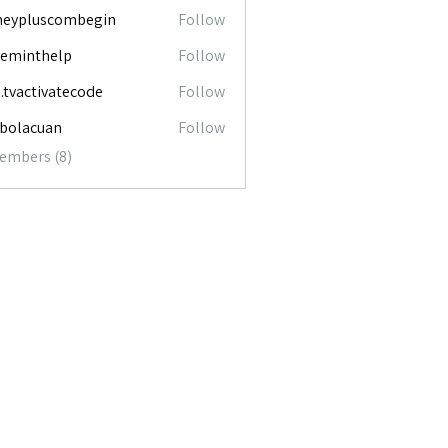
neypluscombegin
Follow
luscombegin
ceminthelp
Follow
nthelp
o.tvactivatecode
Follow
ctivatecode
abolacuan
Follow
acuan
Members (8)