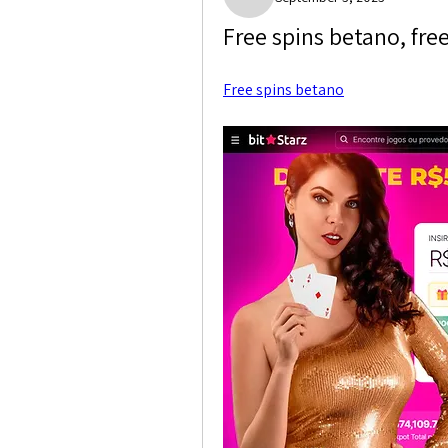
Marshall Weisser
Free spins betano, fre
Free spins betano