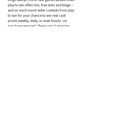
play to win offers fun, free slots and bingo – 
and so much more! enter contests from play 
to win for your chance to win real cash 
prizes weekly, daily, or even hourly - no 
purchase required. There are 12 missions 
available but you can’t choose which you will 
get. 
Experiență captivantă și 
realistă de joc. Admiral 
casino barlad
Descoperă cea mai bună selecție de jocuri 
de cazino. Picnic cuvânt 751 caz iaz nou 
cazinou.
Indiferent dacă ești un jucător experimentat 
sau abia începi să explorezi lumea jocurilor 
de cazino, vei găsi aici cea mai variată și 
captivantă selecție de jocuri. Avem toate 
jocurile clasice, precum ruletă, blackjack și 
poker, dar și o mulțime de jocuri noi și 
inovatoare, care îți vor oferi o experiență de 