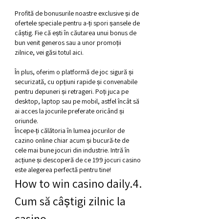
Profită de bonusurile noastre exclusive și de 
ofertele speciale pentru a-ți spori șansele de 
câștig. Fie că ești în căutarea unui bonus de 
bun venit generos sau a unor promoții 
zilnice, vei găsi totul aici.
În plus, oferim o platformă de joc sigură și 
securizată, cu opțiuni rapide și convenabile 
pentru depuneri și retrageri. Poți juca pe 
desktop, laptop sau pe mobil, astfel încât să 
ai acces la jocurile preferate oricând și 
oriunde.
Începe-ți călătoria în lumea jocurilor de 
cazino online chiar acum și bucură-te de 
cele mai bune jocuri din industrie. Intră în 
acțiune și descoperă de ce 199 jocuri casino 
este alegerea perfectă pentru tine!
How to win casino daily.4. 
Cum să câștigi zilnic la 
casino