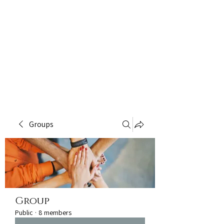
Groups
Group
Public
·
8 members