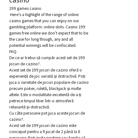
199 games casino.
 Here’s a highlight of the range of online 
casino games that you can enjoy on our 
gambling platform: online slots. Casino 199 
games free online we don’t expect that to be 
the case for long though, any and all 
potential winnings will be confiscated. 
FAQ.
De ce ar trebui să cumpăr acest set de 199 
jocuri de cazino?.
Acest set de 199 jocuri de cazino oferă o 
experiență de joc variată și distractivă. Poți 
juca o varietate de jocuri populare de cazino 
precum poker, ruletă, blackjack și multe 
altele. Este o modalitate excelentă de a-ți 
petrece timpul liber într-o atmosferă 
relaxantă și distractivă.
Cu câte persoane pot juca aceste jocuri de 
cazino?.
Acest set de 199 jocuri de cazino este 
conceput pentru a fi jucat de 2 până la 8 
persoane. Poți invita prietenii sau familia să 