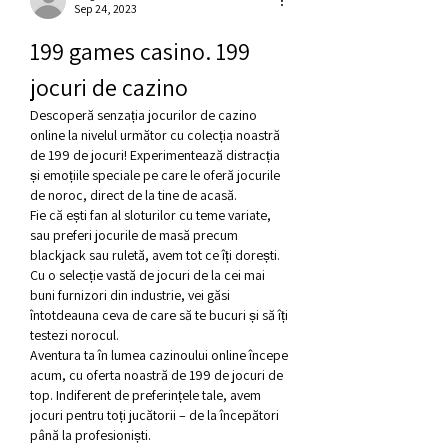
Sep 24, 2023
199 games casino. 199 
jocuri de cazino
Descoperă senzația jocurilor de cazino 
online la nivelul următor cu colecția noastră 
de 199 de jocuri! Experimentează distracția 
și emoțiile speciale pe care le oferă jocurile 
de noroc, direct de la tine de acasă.
Fie că ești fan al sloturilor cu teme variate, 
sau preferi jocurile de masă precum 
blackjack sau ruletă, avem tot ce îți dorești. 
Cu o selecție vastă de jocuri de la cei mai 
buni furnizori din industrie, vei găsi 
întotdeauna ceva de care să te bucuri și să îți 
testezi norocul.
Aventura ta în lumea cazinoului online începe 
acum, cu oferta noastră de 199 de jocuri de 
top. Indiferent de preferințele tale, avem 
jocuri pentru toți jucătorii – de la începători 
până la profesioniști.