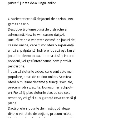
putea fi jucate de-a lungul anilor.
O varietate extinsă de jocuri de cazino. 199 
games casino.
Descoperă o lume plină de distracție și 
adrenalină. How to win casino daily.4.
Bucură-te de o varietate extinsă de jocuri de 
cazino online, care îți vor oferi o experiență 
unică și palpitantă. Indiferent dacă ești fan al 
jocurilor de noroc sau doar vrei să-ți încerci 
norocul, vei găsi întotdeauna ceva potrivit 
pentru tine.
Încearcă sloturile video, care sunt cele mai 
populare jocuri de cazino online. Acestea 
oferă o mulțime de teme și funcții speciale, 
precum rotiri gratuite, bonusuri și jackpot-
uri. Fie că îți plac sloturile clasice sau cele 
tematice, vei găsi cu siguranță ceva care să-ți 
placă.
Dacă preferi jocurile de masă, poți alege 
dintr-o varietate de opțiuni, precum ruleta, 