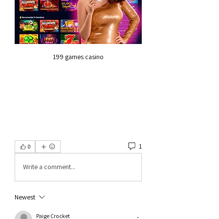
199 games casino
1
0
Write a comment...
Newest
Paige Crocket