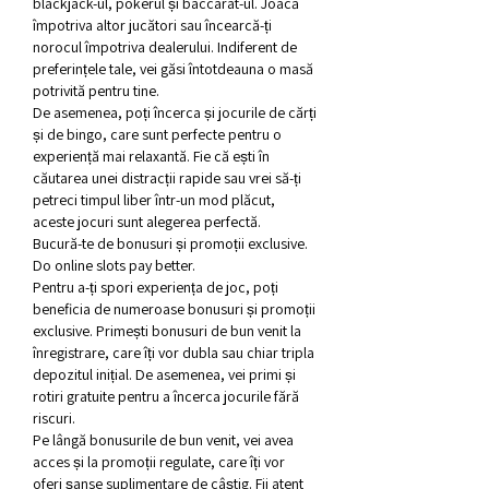
blackjack-ul, pokerul și baccarat-ul. Joacă 
împotriva altor jucători sau încearcă-ți 
norocul împotriva dealerului. Indiferent de 
preferințele tale, vei găsi întotdeauna o masă 
potrivită pentru tine.
De asemenea, poți încerca și jocurile de cărți 
și de bingo, care sunt perfecte pentru o 
experiență mai relaxantă. Fie că ești în 
căutarea unei distracții rapide sau vrei să-ți 
petreci timpul liber într-un mod plăcut, 
aceste jocuri sunt alegerea perfectă.
Bucură-te de bonusuri și promoții exclusive. 
Do online slots pay better.
Pentru a-ți spori experiența de joc, poți 
beneficia de numeroase bonusuri și promoții 
exclusive. Primești bonusuri de bun venit la 
înregistrare, care îți vor dubla sau chiar tripla 
depozitul inițial. De asemenea, vei primi și 
rotiri gratuite pentru a încerca jocurile fără 
riscuri.
Pe lângă bonusurile de bun venit, vei avea 
acces și la promoții regulate, care îți vor 
oferi șanse suplimentare de câștig. Fii atent 