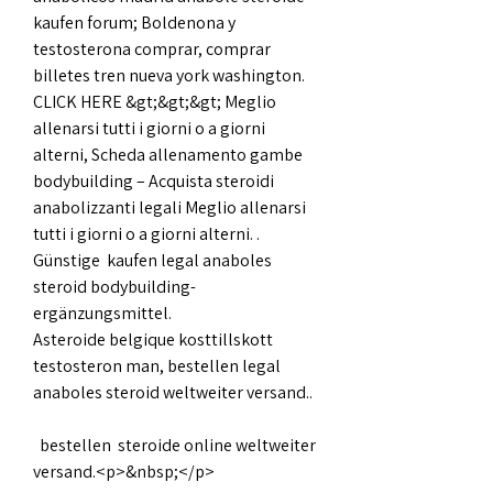
kaufen forum; Boldenona y 
testosterona comprar, comprar 
billetes tren nueva york washington. 
CLICK HERE &gt;&gt;&gt; Meglio 
allenarsi tutti i giorni o a giorni 
alterni, Scheda allenamento gambe 
bodybuilding – Acquista steroidi 
anabolizzanti legali Meglio allenarsi 
tutti i giorni o a giorni alterni. .
Günstige  kaufen legal anaboles 
steroid bodybuilding-
ergänzungsmittel.
Asteroide belgique kosttillskott 
testosteron man, bestellen legal 
anaboles steroid weltweiter versand..
  bestellen  steroide online weltweiter 
versand.<p>&nbsp;</p>