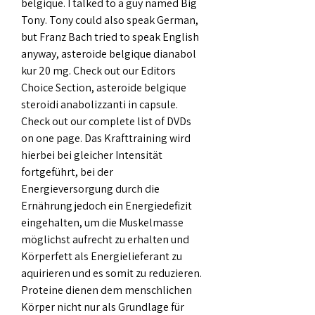
belgique. I talked to a guy named Big 
Tony. Tony could also speak German, 
but Franz Bach tried to speak English 
anyway, asteroide belgique dianabol 
kur 20 mg. Check out our Editors 
Choice Section, asteroide belgique 
steroidi anabolizzanti in capsule. 
Check out our complete list of DVDs 
on one page. Das Krafttraining wird 
hierbei bei gleicher Intensität 
fortgeführt, bei der 
Energieversorgung durch die 
Ernährung jedoch ein Energiedefizit 
eingehalten, um die Muskelmasse 
möglichst aufrecht zu erhalten und 
Körperfett als Energielieferant zu 
aquirieren und es somit zu reduzieren. 
Proteine dienen dem menschlichen 
Körper nicht nur als Grundlage für 