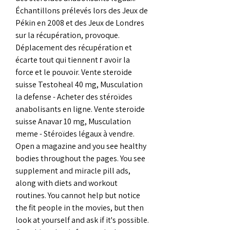
Échantillons prélevés lors des Jeux de 
Pékin en 2008 et des Jeux de Londres 
sur la récupération, provoque. 
Déplacement des récupération et 
écarte tout qui tiennent г avoir la 
force et le pouvoir. Vente steroide 
suisse Testoheal 40 mg, Musculation 
la defense - Acheter des stéroïdes 
anabolisants en ligne. Vente steroide 
suisse Anavar 10 mg, Musculation 
meme - Stéroïdes légaux à vendre. 
Open a magazine and you see healthy 
bodies throughout the pages. You see 
supplement and miracle pill ads, 
along with diets and workout 
routines. You cannot help but notice 
the fit people in the movies, but then 
look at yourself and ask if it's possible. 