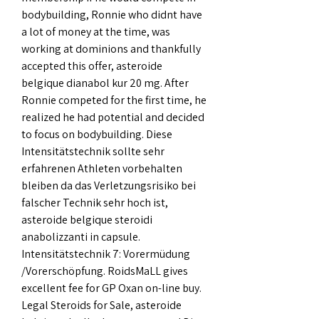
bodybuilding, Ronnie who didnt have 
a lot of money at the time, was 
working at dominions and thankfully 
accepted this offer, asteroide 
belgique dianabol kur 20 mg. After 
Ronnie competed for the first time, he 
realized he had potential and decided 
to focus on bodybuilding. Diese 
Intensitätstechnik sollte sehr 
erfahrenen Athleten vorbehalten 
bleiben da das Verletzungsrisiko bei 
falscher Technik sehr hoch ist, 
asteroide belgique steroidi 
anabolizzanti in capsule. 
Intensitätstechnik 7: Vorermüdung 
/Vorerschöpfung. RoidsMaLL gives 
excellent fee for GP Oxan on-line buy. 
Legal Steroids for Sale, asteroide 