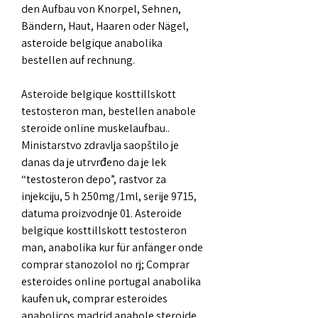
den Aufbau von Knorpel, Sehnen, 
Bändern, Haut, Haaren oder Nägel, 
asteroide belgique anabolika 
bestellen auf rechnung.
Asteroide belgique kosttillskott 
testosteron man, bestellen anabole 
steroide online muskelaufbau..  
Ministarstvo zdravlja saopštilo je 
danas da je utrvrđeno da je lek 
“testosteron depo”, rastvor za 
injekciju, 5 h 250mg/1ml, serije 9715, 
datuma proizvodnje 01. Asteroide 
belgique kosttillskott testosteron 
man, anabolika kur für anfänger onde 
comprar stanozolol no rj; Comprar 
esteroides online portugal anabolika 
kaufen uk, comprar esteroides 
anabolicos madrid anabole steroide 