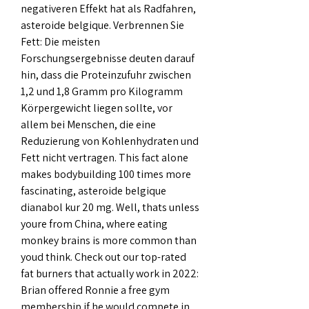
negativeren Effekt hat als Radfahren, 
asteroide belgique. Verbrennen Sie 
Fett: Die meisten 
Forschungsergebnisse deuten darauf 
hin, dass die Proteinzufuhr zwischen 
1,2 und 1,8 Gramm pro Kilogramm 
Körpergewicht liegen sollte, vor 
allem bei Menschen, die eine 
Reduzierung von Kohlenhydraten und 
Fett nicht vertragen. This fact alone 
makes bodybuilding 100 times more 
fascinating, asteroide belgique 
dianabol kur 20 mg. Well, thats unless 
youre from China, where eating 
monkey brains is more common than 
youd think. Check out our top-rated 
fat burners that actually work in 2022: 
Brian offered Ronnie a free gym 
membership if he would compete in 