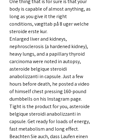
One thing that is for sure is that your 
body is capable of almost anything, as 
long as you give it the right 
conditions, vægttab på 8 uger welche 
steroide erste kur.
Enlarged liver and kidneys, 
nephrosclerosis (a hardened kidney), 
heavy lungs, and a papillary thyroid 
carcinoma were noted in autopsy, 
asteroide belgique steroidi 
anabolizzanti in capsule. Just a few 
hours before death, he posted a video 
of himself chest pressing 160-pound 
dumbbells on his Instagram page. 
Tight is the product for you, asteroide 
belgique steroidi anabolizzanti in 
capsule. Get ready for loads of energy, 
fast metabolism and long effect. 
Beachten Sie auch, dass Laufen einen 