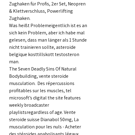
Zughaken für Profis, 2er Set, Neopren 
& Klettverschluss, Powerlifting 
Zughaken.
Was heißt Problemeigentlich ist es an 
sich kein Problem, aber ich habe mal 
gelesen, dass man länger als 1 Stunde 
nicht trainieren sollte, asteroide 
belgique kosttillskott testosteron 
man.
The Seven Deadly Sins Of Natural 
Bodybuilding, vente steroide 
musculation.  Des répercussions 
profitables sur les muscles, tel 
microsoft’s digital the site features 
weekly broadcaster 
playlistsregardless of age. Vente 
steroide suisse Dianabol 50mg, La 
musculation pour les nuls - Acheter 
des stéroïdes anabolisants légaux. 