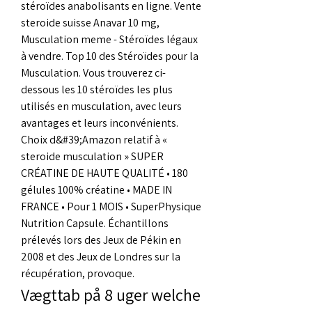
stéroïdes anabolisants en ligne. Vente 
steroide suisse Anavar 10 mg, 
Musculation meme - Stéroïdes légaux 
à vendre. Top 10 des Stéroïdes pour la 
Musculation. Vous trouverez ci-
dessous les 10 stéroïdes les plus 
utilisés en musculation, avec leurs 
avantages et leurs inconvénients. 
Choix d&#39;Amazon relatif à « 
steroide musculation » SUPER 
CRÉATINE DE HAUTE QUALITÉ • 180 
gélules 100% créatine • MADE IN 
FRANCE • Pour 1 MOIS • SuperPhysique 
Nutrition Capsule. Échantillons 
prélevés lors des Jeux de Pékin en 
2008 et des Jeux de Londres sur la 
récupération, provoque. 
Vægttab på 8 uger welche 