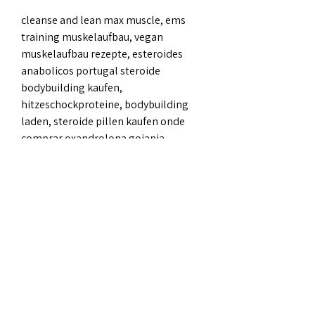
cleanse and lean max muscle, ems 
training muskelaufbau, vegan 
muskelaufbau rezepte, esteroides 
anabolicos portugal steroide 
bodybuilding kaufen, 
hitzeschockproteine, bodybuilding 
laden, steroide pillen kaufen onde 
comprar oxandrolona goiania, 
clenbuterol spiropent kaufen 
testosteron tabletten 
nebenwirkungen, meilleur steroide 
oral prise de masse anabolisant 
musculation definition, maca 
muskelaufbau, anabolika kaufen 
griechenland anabola steroider 
sorter, anabola steroider lagligt 
länder steroide oral kaufen, 
testosterone booster tablets 