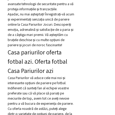
avansate tehnologii de securitate pentru a vă 
proteja informațiile și tranzacțiile.
Așadar, nu mai așteptați! Înregistrați-vă acum 
și experimentați senzația unică de pariere 
online la Casa Pariurilor Jocuri. Descoperiți 
emoția, adrenalină și satisfacție de a paria și 
de a câștiga mari premii. Vă așteptăm cu 
brațele deschise și cu multe opțiuni de 
pariere și jocuri de noroc fascinante!
Casa pariurilor oferta 
fotbal azi. Oferta fotbal 
Casa Pariurilor azi
Casa Pariurilor vă aduce cele mai noi și 
interesante opțiuni de pariere pe fotbal. 
Indiferent că sunteți fan al echipei voastre 
preferate sau că vă place să pariați pe 
meciurile de top, avem tot ce aveți nevoie 
pentru a vă bucura de experiența de pariere.
Cu oferta noastră de astăzi, puteți alege 
dintr-o varietate de opțiuni de pariere, de la 