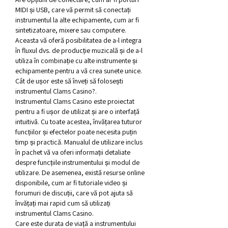
MIDI și USB, care vă permit să conectați 
instrumentul la alte echipamente, cum ar fi 
sintetizatoare, mixere sau computere. 
Aceasta vă oferă posibilitatea de a-l integra 
în fluxul dvs. de producție muzicală și de a-l 
utiliza în combinație cu alte instrumente și 
echipamente pentru a vă crea sunete unice.
Cât de ușor este să înveți să folosești 
instrumentul Clams Casino?.
Instrumentul Clams Casino este proiectat 
pentru a fi ușor de utilizat și are o interfață 
intuitivă. Cu toate acestea, învățarea tuturor 
funcțiilor și efectelor poate necesita puțin 
timp și practică. Manualul de utilizare inclus 
în pachet vă va oferi informații detaliate 
despre funcțiile instrumentului și modul de 
utilizare. De asemenea, există resurse online 
disponibile, cum ar fi tutoriale video și 
forumuri de discuții, care vă pot ajuta să 
învățați mai rapid cum să utilizați 
instrumentul Clams Casino.
Care este durata de viață a instrumentului 