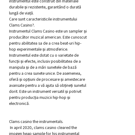
instrumentul este construit din materiale 
durabile și rezistente, garantând o durată 
lungă de viață.
Care sunt caracteristicile instrumentului 
Clams Casino?.
Instrumentul Clams Casino este un sampler și 
producător muzical american. Este cunoscut 
pentru abilitatea sa de a crea beat-uri hip-
hop experimentale și atmosferice. 
Instrumentul este dotat cu o varietate de 
funcții și efecte, inclusiv posibilitatea de a 
manipula și de a mări sunetele de bază 
pentru a crea sunete unice. De asemenea, 
oferă și opțiuni de procesare și amestecare 
avansate pentru a vă ajuta să obțineți sunetul 
dorit. Este un instrument versatil și potrivit 
pentru producția muzicii hip-hop și 
electronică.
Clams casino the instrumentals.
 In april 2020, clams casino cleared the 
imogen heap sample for his instrumental 