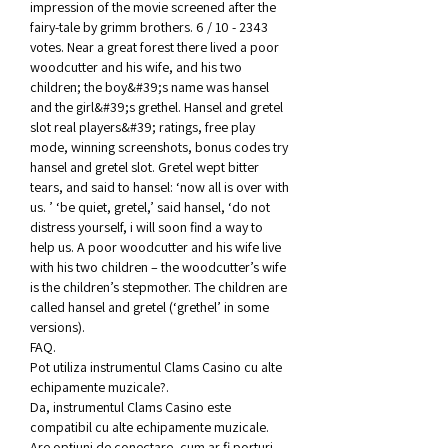
impression of the movie screened after the 
fairy-tale by grimm brothers. 6 / 10 - 2343 
votes. Near a great forest there lived a poor 
woodcutter and his wife, and his two 
children; the boy&#39;s name was hansel 
and the girl&#39;s grethel. Hansel and gretel 
slot real players&#39; ratings, free play 
mode, winning screenshots, bonus codes try 
hansel and gretel slot. Gretel wept bitter 
tears, and said to hansel: ‘now all is over with 
us. ’ ‘be quiet, gretel,’ said hansel, ‘do not 
distress yourself, i will soon find a way to 
help us. A poor woodcutter and his wife live 
with his two children – the woodcutter’s wife 
is the children’s stepmother. The children are 
called hansel and gretel (‘grethel’ in some 
versions). 
FAQ.
Pot utiliza instrumentul Clams Casino cu alte 
echipamente muzicale?.
Da, instrumentul Clams Casino este 
compatibil cu alte echipamente muzicale. 
Are opțiuni de conectare, cum ar fi porturi 