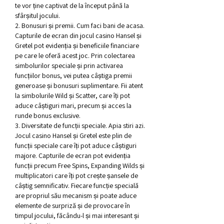
te vor ține captivat de la început până la 
sfârșitul jocului.
2. Bonusuri și premii. Cum faci bani de acasa.
Capturile de ecran din jocul casino Hansel și 
Gretel pot evidenția și beneficiile financiare 
pe care le oferă acest joc. Prin colectarea 
simbolurilor speciale și prin activarea 
funcțiilor bonus, vei putea câștiga premii 
generoase și bonusuri suplimentare. Fii atent 
la simbolurile Wild și Scatter, care îți pot 
aduce câștiguri mari, precum și acces la 
runde bonus exclusive.
3. Diversitate de funcții speciale. Apia stiri azi.
Jocul casino Hansel și Gretel este plin de 
funcții speciale care îți pot aduce câștiguri 
majore. Capturile de ecran pot evidenția 
funcții precum Free Spins, Expanding Wilds și 
multiplicatori care îți pot crește șansele de 
câștig semnificativ. Fiecare funcție specială 
are propriul său mecanism și poate aduce 
elemente de surpriză și de provocare în 
timpul jocului, făcându-l și mai interesant și 