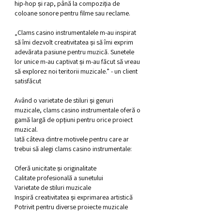
hip-hop și rap, până la compoziția de 
coloane sonore pentru filme sau reclame.
„Clams casino instrumentalele m-au inspirat 
să îmi dezvolt creativitatea și să îmi exprim 
adevărata pasiune pentru muzică. Sunetele 
lor unice m-au captivat și m-au făcut să vreau 
să explorez noi teritorii muzicale.” - un client 
satisfăcut
Având o varietate de stiluri și genuri 
muzicale, clams casino instrumentale oferă o 
gamă largă de opțiuni pentru orice proiect 
muzical.
Iată câteva dintre motivele pentru care ar 
trebui să alegi clams casino instrumentale:
Oferă unicitate și originalitate
Calitate profesională a sunetului
Varietate de stiluri muzicale
Inspiră creativitatea și exprimarea artistică
Potrivit pentru diverse proiecte muzicale