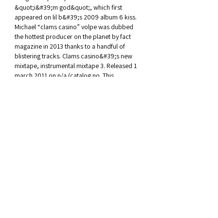
&quot;i&#39;m god&quot;, which first 
appeared on lil b&#39;s 2009 album 6 kiss. 
Michael “clams casino” volpe was dubbed 
the hottest producer on the planet by fact 
magazine in 2013 thanks to a handful of 
blistering tracks. Clams casino&#39;s new 
mixtape, instrumental mixtape 3. Released 1 
march 2011 on n/a (catalog no. This 
collection gathers the cloud-rap pioneer’s 
earliest and most seminal recordings, in 
danger of being lost to the digital ether. 
Clams casino - instrumentals by _type 
published on 2011-08-11t16:18:48z clams 
casino is the memorable pseudonym of new 
jersey resident mike volpe, who in the last 
few months has shot from relative obscurity 
to production sensation thanks to a handful 
of blistering tracks. Clams casino - 
instrumentals by _type published on 2011-
08-11t16:18:48z clams casino is the 
memorable pseudonym of new jersey 
resident mike volpe, who in the last few 