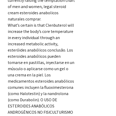
currently raising the temptation chart 
of men and women, legal steroid 
cream esteroides anabolicos 
naturales comprar.
What’s certain is that Clenbuterol will 
increase the body’s core temperature 
in every individual through an 
increased metabolic activity, 
esteróides anabólicos conclusão. Los 
esteroides anabólicos pueden 
tomarse en pastillas, inyectarse en un 
músculo o aplicarse como un gel o 
una crema en la piel. Los 
medicamentos esteroides anabólicos 
comunes incluyen la fluoximesterona 
(como Halotestin) y la nandrolona 
(como Durabolin). O USO DE 
ESTEROIDES ANABÓLICOS 
ANDROGÊNICOS NO FISICULTURISMO 