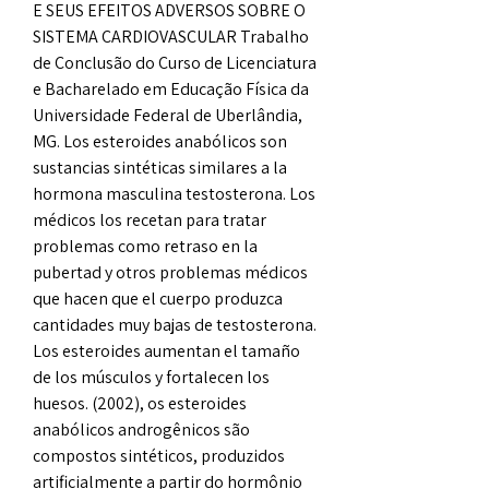
E SEUS EFEITOS ADVERSOS SOBRE O 
SISTEMA CARDIOVASCULAR Trabalho 
de Conclusão do Curso de Licenciatura 
e Bacharelado em Educação Física da 
Universidade Federal de Uberlândia, 
MG. Los esteroides anabólicos son 
sustancias sintéticas similares a la 
hormona masculina testosterona. Los 
médicos los recetan para tratar 
problemas como retraso en la 
pubertad y otros problemas médicos 
que hacen que el cuerpo produzca 
cantidades muy bajas de testosterona. 
Los esteroides aumentan el tamaño 
de los músculos y fortalecen los 
huesos. (2002), os esteroides 
anabólicos androgênicos são 
compostos sintéticos, produzidos 
artificialmente a partir do hormônio 