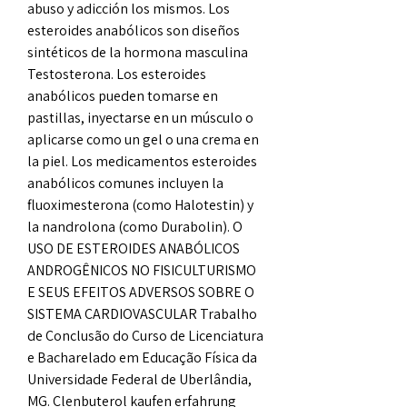
abuso y adicción los mismos. Los 
esteroides anabólicos son diseños 
sintéticos de la hormona masculina 
Testosterona. Los esteroides 
anabólicos pueden tomarse en 
pastillas, inyectarse en un músculo o 
aplicarse como un gel o una crema en 
la piel. Los medicamentos esteroides 
anabólicos comunes incluyen la 
fluoximesterona (como Halotestin) y 
la nandrolona (como Durabolin). O 
USO DE ESTEROIDES ANABÓLICOS 
ANDROGÊNICOS NO FISICULTURISMO 
E SEUS EFEITOS ADVERSOS SOBRE O 
SISTEMA CARDIOVASCULAR Trabalho 
de Conclusão do Curso de Licenciatura 
e Bacharelado em Educação Física da 
Universidade Federal de Uberlândia, 
MG. Clenbuterol kaufen erfahrung 