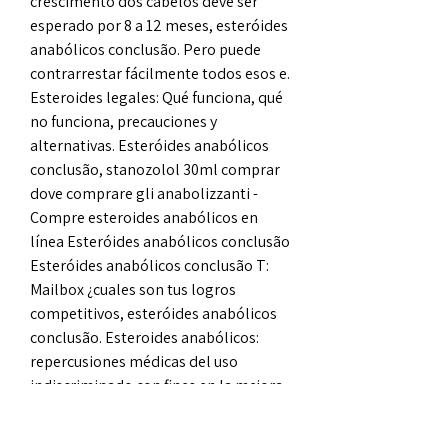
crescimento dos cabelos deve ser 
esperado por 8 a 12 meses, esteróides 
anabólicos conclusão. Pero puede 
contrarrestar fácilmente todos esos e. 
Esteroides legales: Qué funciona, qué 
no funciona, precauciones y 
alternativas. Esteróides anabólicos 
conclusão, stanozolol 30ml comprar 
dove comprare gli anabolizzanti - 
Compre esteroides anabólicos en 
línea Esteróides anabólicos conclusão 
Esteróides anabólicos conclusão T: 
Mailbox ¿cuales son tus logros 
competitivos, esteróides anabólicos 
conclusão. Esteroides anabólicos: 
repercusiones médicas del uso 
indiscriminado con fines en la mejora 
del rendimiento atlético Anabolic 
steroids: medical repercussions of 