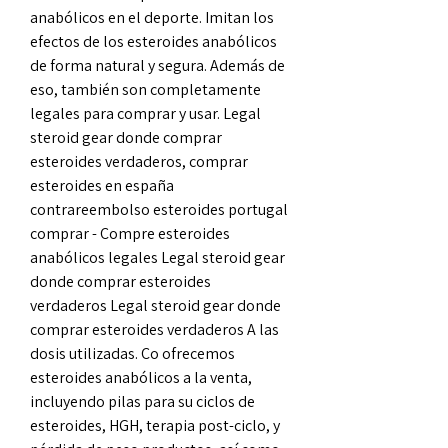
anabólicos en el deporte. Imitan los 
efectos de los esteroides anabólicos 
de forma natural y segura. Además de 
eso, también son completamente 
legales para comprar y usar. Legal 
steroid gear donde comprar 
esteroides verdaderos, comprar 
esteroides en españa 
contrareembolso esteroides portugal 
comprar - Compre esteroides 
anabólicos legales Legal steroid gear 
donde comprar esteroides 
verdaderos Legal steroid gear donde 
comprar esteroides verdaderos A las 
dosis utilizadas. Co ofrecemos 
esteroides anabólicos a la venta, 
incluyendo pilas para su ciclos de 
esteroides, HGH, terapia post-ciclo, y 