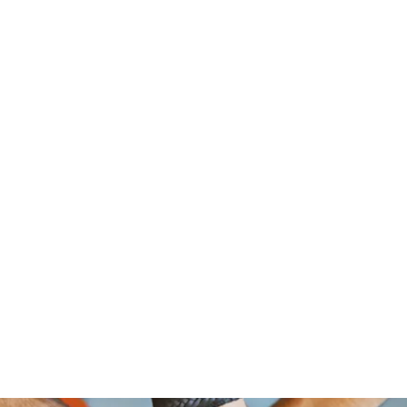
om Foundation, A Non Profit Organ
2526 NORTH BROAD STREET
PHILADELPHIA,PA 19132