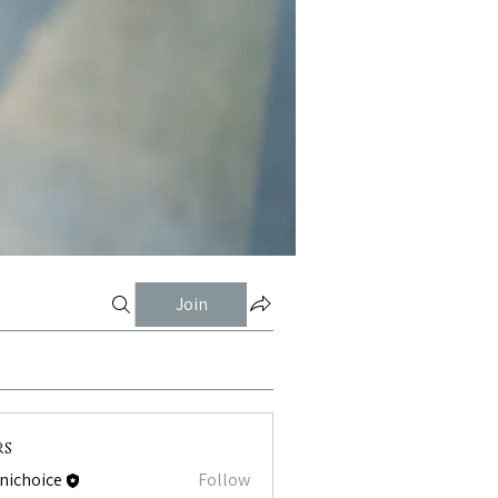
Join
rs
tnichoice
Follow