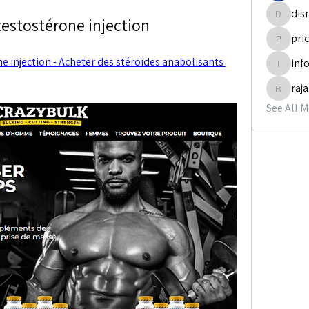
dis
testostérone injection
disneyp
pri
pricemi
e injection - Acheter des stéroïdes anabolisants 
inf
info.tva
raj
rajabol
See All 