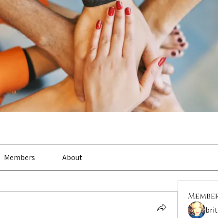
Members
About
Membe
bri