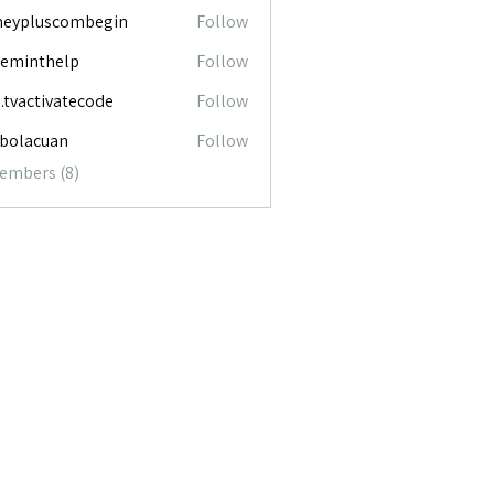
neypluscombegin
Follow
luscombegin
ceminthelp
Follow
nthelp
o.tvactivatecode
Follow
ctivatecode
abolacuan
Follow
acuan
Members (8)