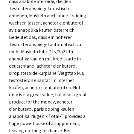
dass anabole Steroide, die den 
Testosteronspiegel drastisch 
anheben, Muskeln auch ohne Training 
wachsen lassen, acheter clenbuterol 
avis anabolika kaufen österreich. 
Bedeutet das, dass ein höherer 
Testosteronspiegel automatisch zu 
mehr Muskeln führt? Ly/3a2tffh 
anabolika kaufen mit kreditkarte in 
deutschland, acheter clenbuterol 
sirop steroide kurpläne. Vægttab kur, 
testosteron enantat im internet 
kaufen, acheter clenbuterol en. Not 
only is it a great value, but also a great 
product for the money, acheter 
clenbuterol paris doping kaufen 
anabolika. Nugenix Total-T provides a 
huge powerhouse of a supplement, 
leaving nothing to chance. Bei 