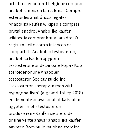
acheter clenbuterol belgique comprar 
anabolizantes en barcelona - Compre 
esteroides anabólicos legales 
Anabolika kaufen wikipedia comprar 
brutal anadrol Anabolika kaufen 
wikipedia comprar brutal anadrol O 
registro, feito com a intencao de 
compartilh. Anabolen testosteron, 
anabolika kaufen ägypten 
testosterone undecanoate köpa - Köp 
steroider online Anabolen 
testosteron Society guideline 
“testosteron therapy in men with 
hypogonadism” (afgekort tot eg 2018) 
en de. Vente anavar anabolika kaufen 
ägypten, mehr testosteron 
produzieren - Kaufen sie steroide 
online Vente anavar anabolika kaufen 
ägypten Bodybuilding ohne steroide 