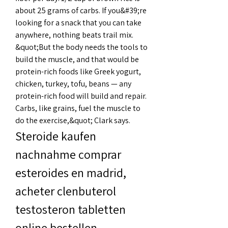
about 25 grams of carbs. If you&#39;re 
looking for a snack that you can take 
anywhere, nothing beats trail mix. 
&quot;But the body needs the tools to 
build the muscle, and that would be 
protein-rich foods like Greek yogurt, 
chicken, turkey, tofu, beans — any 
protein-rich food will build and repair. 
Carbs, like grains, fuel the muscle to 
do the exercise,&quot; Clark says. 
Steroide kaufen 
nachnahme comprar 
esteroides en madrid, 
acheter clenbuterol 
testosteron tabletten 
online bestellen