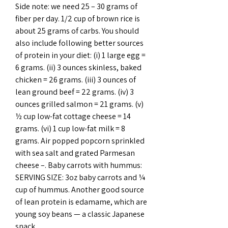
Side note: we need 25 – 30 grams of 
fiber per day. 1/2 cup of brown rice is 
about 25 grams of carbs. You should 
also include following better sources 
of protein in your diet: (i) 1 large egg = 
6 grams. (ii) 3 ounces skinless, baked 
chicken = 26 grams. (iii) 3 ounces of 
lean ground beef = 22 grams. (iv) 3 
ounces grilled salmon = 21 grams. (v) 
½ cup low-fat cottage cheese = 14 
grams. (vi) 1 cup low-fat milk = 8 
grams. Air popped popcorn sprinkled 
with sea salt and grated Parmesan 
cheese –. Baby carrots with hummus: 
SERVING SIZE: 3oz baby carrots and ¼ 
cup of hummus. Another good source 
of lean protein is edamame, which are 
young soy beans — a classic Japanese 
snack. 