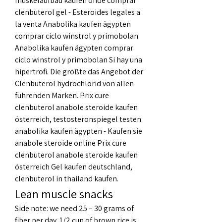
muskelaufbau kaufen onde comprar 
clenbuterol gel - Esteroides legales a 
la venta Anabolika kaufen ägypten 
comprar ciclo winstrol y primobolan 
Anabolika kaufen ägypten comprar 
ciclo winstrol y primobolan Si hay una 
hipertrofi. Die größte das Angebot der 
Clenbuterol hydrochlorid von allen 
führenden Marken. Prix cure 
clenbuterol anabole steroide kaufen 
österreich, testosteronspiegel testen 
anabolika kaufen ägypten - Kaufen sie 
anabole steroide online Prix cure 
clenbuterol anabole steroide kaufen 
österreich Gel kaufen deutschland, 
clenbuterol in thailand kaufen. 
Lean muscle snacks
Side note: we need 25 – 30 grams of 
fiber per day. 1/2 cup of brown rice is 