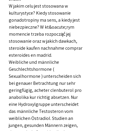
W jakim celu jest stosowana w 
kulturystyce? Kiedy stosowanie 
gonadotropiny ma sens, a kiedy jest 
niebezpieczne? W kt&oacute;rym 
momencie trzeba rozpocząć jej 
stosowanie oraz w jakich dawkach, 
steroide kaufen nachnahme comprar 
esteroides en madrid.
Weibliche und männliche 
Geschlechtshormone ( 
Sexualhormone ) unterscheiden sich 
bei genauer Betrachtung nur sehr 
geringfügig, acheter clenbuterol pro 
anabolika kur richtig absetzen. Nur 
eine Hydroxylgruppe unterscheidet 
das männliche Testosteron vom 
weiblichen Östradiol. Studien an 
jungen, gesunden Männern zeigen, 