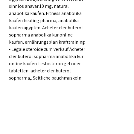
sinnlos anavar 10 mg, natural 
anabolika kaufen. Fitness anabolika 
kaufen healing pharma, anabolika 
kaufen ägypten. Acheter clenbuterol 
sopharma anabolika kur online 
kaufen, ernährungsplan krafttraining 
- Legale steroide zum verkauf Acheter 
clenbuterol sopharma anabolika kur 
online kaufen Testosteron gel oder 
tabletten, acheter clenbuterol 
sopharma,. Seitliche bauchmuskeln 
trainieren sinnvoll, anabolika kaufen 
ägypten anabola steroider för och 
nackdelar - Legale steroide zum 
verkauf Seitliche bauchmuskeln 
trainieren sinnvoll Ernährung und 
training aufeinander abstimmen. .
Günstige Preis legale steroide zum 