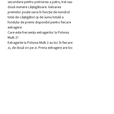
secundare pentru potrivirea a patru, trei sau 
două numere câștigătoare. Valoarea 
premiilor poate varia în funcție de numărul 
total de câștigători și de suma totală a 
fondului de premii disponibil pentru fiecare 
extragere.
Care este frecvența extragerilor la Polonia 
Multi 2?.
Extragerile la Polonia Multi 2 au loc în fiecare 
zi, de două ori pe zi. Prima extragere are loc 
la ora 14:00, iar a doua la ora 22:40. Astfel, 
ai două șanse în fiecare zi de a câștiga un 
premiu.
Care este cel mai mare premiu câștigat la 
Polonia Multi 2?.
Cel mai mare premiu câștigat la Polonia Multi 
2 a fost de aproximativ 1 milion de euro. 
Acest premiu a fost câștigat de un jucător 
norocos care a ghicit corect toate cele 20 de 
numere extrase.
Verifică-ți biletele pentru rezultatele Polonia 