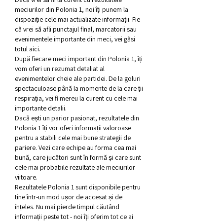
meciurilor din Polonia 1, noi îți punem la 
dispoziție cele mai actualizate informații. Fie 
că vrei să afli punctajul final, marcatorii sau 
evenimentele importante din meci, vei găsi 
totul aici.
După fiecare meci important din Polonia 1, îți 
vom oferi un rezumat detaliat al 
evenimentelor cheie ale partidei. De la goluri 
spectaculoase până la momente de la care ții 
respirația, vei fi mereu la curent cu cele mai 
importante detalii.
Dacă ești un parior pasionat, rezultatele din 
Polonia 1 îți vor oferi informații valoroase 
pentru a stabili cele mai bune strategii de 
pariere. Vezi care echipe au forma cea mai 
bună, care jucători sunt în formă și care sunt 
cele mai probabile rezultate ale meciurilor 
viitoare.
Rezultatele Polonia 1 sunt disponibile pentru 
tine într-un mod ușor de accesat și de 
înțeles. Nu mai pierde timpul căutând 
informații peste tot - noi îți oferim tot ce ai 