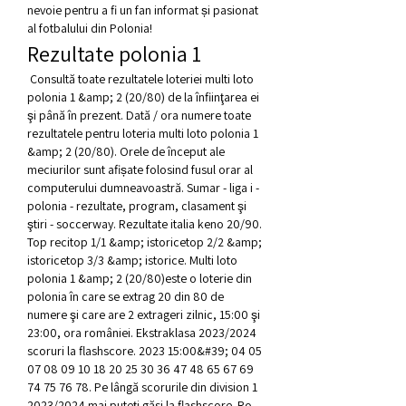
nevoie pentru a fi un fan informat și pasionat 
al fotbalului din Polonia!
Rezultate polonia 1
 Consultă toate rezultatele loteriei multi loto 
polonia 1 &amp; 2 (20/80) de la înfiinţarea ei 
şi până în prezent. Dată / ora numere toate 
rezultatele pentru loteria multi loto polonia 1 
&amp; 2 (20/80). Orele de început ale 
meciurilor sunt afișate folosind fusul orar al 
computerului dumneavoastră. Sumar - liga i - 
polonia - rezultate, program, clasament şi 
ştiri - soccerway. Rezultate italia keno 20/90. 
Top recitop 1/1 &amp; istoricetop 2/2 &amp; 
istoricetop 3/3 &amp; istorice. Multi loto 
polonia 1 &amp; 2 (20/80)este o loterie din 
polonia în care se extrag 20 din 80 de 
numere şi care are 2 extrageri zilnic, 15:00 şi 
23:00, ora româniei. Ekstraklasa 2023/2024 
scoruri la flashscore. 2023 15:00&#39; 04 05 
07 08 09 10 18 20 25 30 36 47 48 65 67 69 
74 75 76 78. Pe lângă scorurile din division 1 
2023/2024 mai puteți găsi la flashscore. Ro 