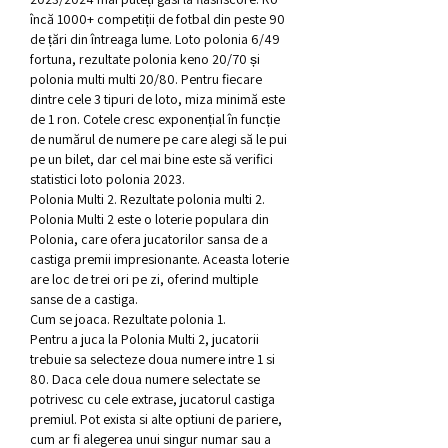
încă 1000+ competiții de fotbal din peste 90 
de țări din întreaga lume. Loto polonia 6/49 
fortuna, rezultate polonia keno 20/70 și 
polonia multi multi 20/80. Pentru fiecare 
dintre cele 3 tipuri de loto, miza minimă este 
de 1 ron. Cotele cresc exponențial în funcție 
de numărul de numere pe care alegi să le pui 
pe un bilet, dar cel mai bine este să verifici 
statistici loto polonia 2023. 
Polonia Multi 2. Rezultate polonia multi 2.
Polonia Multi 2 este o loterie populara din 
Polonia, care ofera jucatorilor sansa de a 
castiga premii impresionante. Aceasta loterie 
are loc de trei ori pe zi, oferind multiple 
sanse de a castiga.
Cum se joaca. Rezultate polonia 1.
Pentru a juca la Polonia Multi 2, jucatorii 
trebuie sa selecteze doua numere intre 1 si 
80. Daca cele doua numere selectate se 
potrivesc cu cele extrase, jucatorul castiga 
premiul. Pot exista si alte optiuni de pariere, 
cum ar fi alegerea unui singur numar sau a 