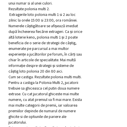
unui numar si al unei culori.
Rezultate polonia multi 2.
 Extragerile loto polonia multi 1 si 2 au loc 
zilnic la orele 15:00 si 23:00, ora româniei. 
Numerele câștigătoare se afișează imediat 
după încheierea fiecărei extrageri. Ca și orice 
altă loterie keno, polonia multi 1 și 2 poate 
beneficia de o serie de strategii de câștig, 
enumerate pe parcursul a mai multor 
experiențe a jucătorilor pe forum, în cărți sau 
chiar în articole de specialitate. Mai multă 
informație despre strategii și sisteme de 
câștig loto polonia 20 din 80 aici. 
Cum se castiga. Rezultate polonia multi multi.
Pentru a castiga la Polonia Multi 2, jucatorii 
trebuie sa ghiceasca cel putin doua numere 
extrase. Cu cat jucatorul ghiceste mai multe 
numere, cu atat premiul va fi mai mare. Exista 
mai multe categorii de premii, iar valoarea 
premiilor depinde de numarul de numere 
ghicite si de optiunile de pariere ale 
jucatorului.