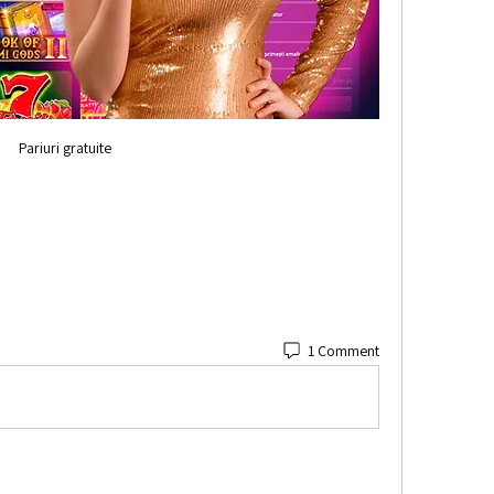
Pariuri gratuite
1 Comment