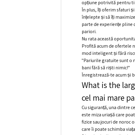
opțiune potrivită pentru ti
În plus, îți oferim sfaturi și
înțelepte și să îți maximize
parte de experiențe pline de
pariori.
Nu rata această oportunitat
Profită acum de ofertele no
mod inteligent și fără risc
"Pariurile gratuite sunt o 
bani fără să riști nimic!"
Înregistrează-te acum și b
What is the larg
cel mai mare pa
Cu siguranță, una dintre ce
este miza uriașă care poate
fizice sau jocuri de noroc
care îi poate schimba viața 