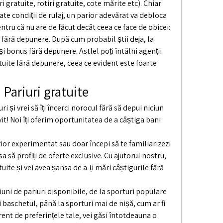
i gratuite, rotiri gratuite, cote mărite etc). Chiar 
te condiții de rulaj, un parior adevărat va debloca 
tru că nu are de făcut decât ceea ce face de obicei: 
e fără depunere. După cum probabil știi deja, la 
și bonus fără depunere. Astfel poți întâlni agenții 
atuite fără depunere, ceea ce evident este foarte 
. Pariuri gratuite
i și vrei să îți încerci norocul fără să depui niciun 
vit! Noi îți oferim oportunitatea de a câștiga bani 
ior experimentat sau doar începi să te familiarizezi 
a să profiți de oferte exclusive. Cu ajutorul nostru, 
uite și vei avea șansa de a-ți mări câștigurile fără 
ni de pariuri disponibile, de la sporturi populare 
 baschetul, până la sporturi mai de nișă, cum ar fi 
rent de preferințele tale, vei găsi întotdeauna o 