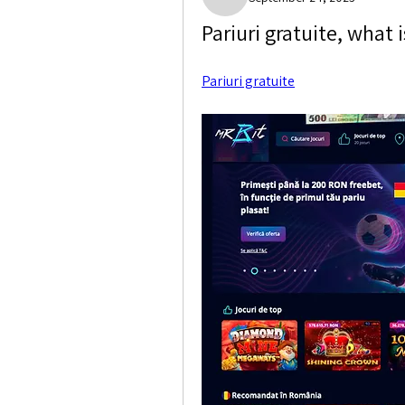
Paige Crocket
Pariuri gratuite, what 
Pariuri gratuite