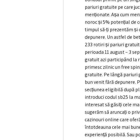
pariuri gratuite pe care juc
menționate. Așa cum menți
noroc și 5% potențial de co
timpul să-ți prezentăm și 
depunere. Un astfel de be
233 rotiri și pariuri gratui
perioada 11 august – 3 sep
gratuit azi participând la 
primesc zilnic un free spi
gratuite. Pe lângă pariuri 
bun venit fără depunere. Pr
secțiunea eligibilă după pla
introduci codul sb25 la ma
interesat să găsiți cele ma
sugerăm să aruncați o privir
cazinouri online care oferă
întotdeauna cele mai bune
experiență posibilă. Sau poț