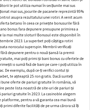
ătorii le pot utiliza numai în secțiunile mai sus 
onat mai sus, jocurile de pacanele reprezintă 95% 
ntrol asupra rezultatului unei rotiri. A venit acum 
oferta betano în ceea ce privește bonusurile fără 
tano bonus fara depunere presupune primirea a 
te la mai multe sloturi! Bonusul este disponibil în 
tembrie 2023. La superbet poți câștiga rotiri 
roata norocului superspin. Membrii verificați 
n fără depunere pentru o nouă șansă la premii 
gratuite, mai poți primi și bani bonus cu ofertele de 
imești o sumă fixă de bani pe care-i poți utiliza în 
c. De exemplu, după ce-ți verifici contul și 
xbet, te așteaptă 25 ron gratis. Dacă sunteți 
i bune oferte de pariuri gratuite în românia, vă 
e peste lista noastră de site-uri de pariuri și 
 pariuri gratuite în 2023. La casinoble alegem 
 platforme, pentru a vă garanta cea mai bună 
i primi diferite facilități de pe urma cărora să îți 