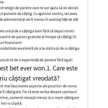
ne.
 strategii de pariere care te vor ajuta să iei decizii 
zi șansele de câștig. Cu ajutorul nostru, vei avea 
 adrenalină și vei fi mereu în avantaj față de alți 
e unică de a câștiga bani fără să depui nimic! 
astre de pariuri gratuite și începe să câștigi în 
uri financiare!
modalitate excelentă de a te distra și de a câștiga 
ucură-te de o experiență de pariere fără egal!
est bet ever won.1. Care este 
riu câștigat vreodată?
le mai fascinante aspecte ale jocurilor de noroc 
 fi câștigată. Fie că este vorba despre cazinouri 
 online, oamenii visează mereu la o mare câștigare 
într-o clipită.