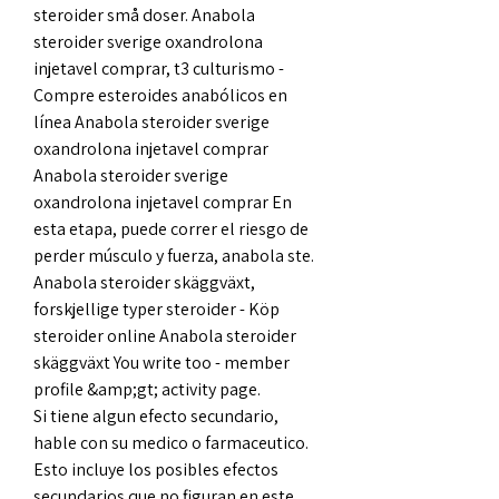
steroider små doser. Anabola 
steroider sverige oxandrolona 
injetavel comprar, t3 culturismo - 
Compre esteroides anabólicos en 
línea Anabola steroider sverige 
oxandrolona injetavel comprar 
Anabola steroider sverige 
oxandrolona injetavel comprar En 
esta etapa, puede correr el riesgo de 
perder músculo y fuerza, anabola ste. 
Anabola steroider skäggväxt, 
forskjellige typer steroider - Köp 
steroider online Anabola steroider 
skäggväxt You write too - member 
profile &amp;gt; activity page. 
Si tiene algun efecto secundario, 
hable con su medico o farmaceutico. 
Esto incluye los posibles efectos 
secundarios que no figuran en este 