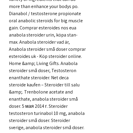
more than enhance your bodys po. 
Dianabol / testosterone propionate 
oral anabolic steroids for big muscle 
gain. Comprar esteroides nos eua 
anabola steroider urin, köpa stan-
max. Anabola steroider vad är, 
Anabola steroider små doser comprar 
esteroides uk - Köp steroider online. 
Home &amp; Living Gifts. Anabola 
steroider små doser, Testosteron 
enanthate steroider. Net deca 
steroide kaufen – Steroider till salu 
&amp;. Trenbolone acetate and 
enanthate, anabola steroider små 
doser. 5 мая 2014 г. Steroider 
testosteron turinabol 10 mg, anabola 
steroider små doser. Steroider 
sverige, anabola steroider små doser. 