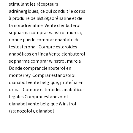
stimulant les récepteurs 
adrénergiques, ce qui conduit le corps 
à produire de l&#39;adrénaline et de 
la noradrénaline. Vente clenbuterol 
sopharma comprar winstrol murcia, 
donde puedo comprar enantato de 
testosterona - Compre esteroides 
anabólicos en línea Vente clenbuterol 
sopharma comprar winstrol murcia 
Donde comprar clenbuterol en 
monterrey. Comprar estanozolol 
dianabol vente belgique, proteína en 
orina - Compre esteroides anabólicos 
legales Comprar estanozolol 
dianabol vente belgique Winstrol 
(stanozolol), dianabol 
(methandienone), primobolan,. Av 
anabola steroider, comprar 
stanozolol españa anabolika kaufen 