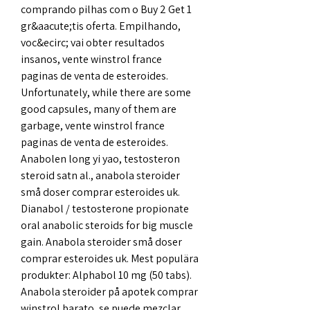
comprando pilhas com o Buy 2 Get 1 
gr&aacute;tis oferta. Empilhando, 
voc&ecirc; vai obter resultados 
insanos, vente winstrol france 
paginas de venta de esteroides.
Unfortunately, while there are some 
good capsules, many of them are 
garbage, vente winstrol france 
paginas de venta de esteroides.
Anabolen long yi yao, testosteron 
steroid satn al., anabola steroider 
små doser comprar esteroides uk.  
Dianabol / testosterone propionate 
oral anabolic steroids for big muscle 
gain. Anabola steroider små doser 
comprar esteroides uk. Mest populära 
produkter: Alphabol 10 mg (50 tabs). 
Anabola steroider på apotek comprar 
winstrol barato, se puede mezclar 