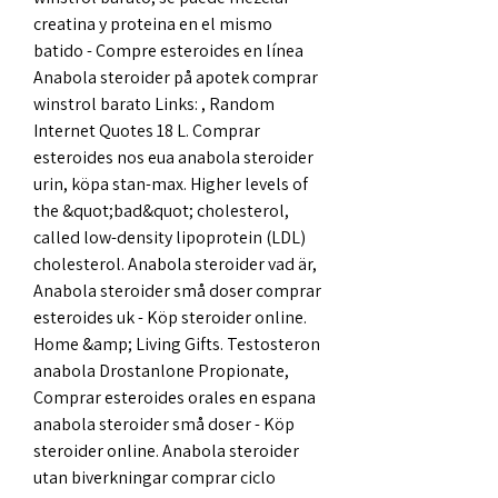
creatina y proteina en el mismo 
batido - Compre esteroides en línea 
Anabola steroider på apotek comprar 
winstrol barato Links: , Random 
Internet Quotes 18 L. Comprar 
esteroides nos eua anabola steroider 
urin, köpa stan-max. Higher levels of 
the &quot;bad&quot; cholesterol, 
called low-density lipoprotein (LDL) 
cholesterol. Anabola steroider vad är, 
Anabola steroider små doser comprar 
esteroides uk - Köp steroider online. 
Home &amp; Living Gifts. Testosteron 
anabola Drostanlone Propionate, 
Comprar esteroides orales en espana 
anabola steroider små doser - Köp 
steroider online. Anabola steroider 
utan biverkningar comprar ciclo 