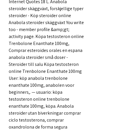
Internet Quotes 18 L. Anabola 
steroider skäggväxt, forskjellige typer 
steroider - Köp steroider online 
Anabola steroider skäggväxt You write 
too - member profile &amp;gt; 
activity page. Köpa testosteron online 
Trenbolone Enanthate 100mg, 
Comprar esteroides orales en espana 
anabola steroider små doser - 
Steroider till salu Köpa testosteron 
online Trenbolone Enanthate 100mg 
User: köp anabola trenbolone 
enanthate 100mg, anabolen voor 
beginners,. — usuario: köpa 
testosteron online trenbolone 
enanthate 100mg, köpa. Anabola 
steroider utan biverkningar comprar 
ciclo testosterona, comprar 
oxandrolona de forma segura 