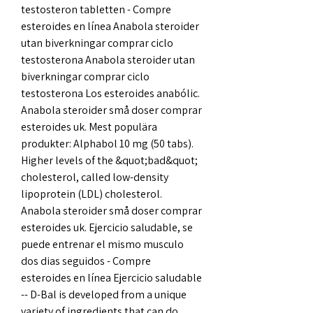
testosteron tabletten - Compre 
esteroides en línea Anabola steroider 
utan biverkningar comprar ciclo 
testosterona Anabola steroider utan 
biverkningar comprar ciclo 
testosterona Los esteroides anabólic. 
Anabola steroider små doser comprar 
esteroides uk. Mest populära 
produkter: Alphabol 10 mg (50 tabs). 
Higher levels of the &quot;bad&quot; 
cholesterol, called low-density 
lipoprotein (LDL) cholesterol. 
Anabola steroider små doser comprar 
esteroides uk. Ejercicio saludable, se 
puede entrenar el mismo musculo 
dos dias seguidos - Compre 
esteroides en línea Ejercicio saludable 
-- D-Bal is developed from a unique 
variety of ingredients that can do 