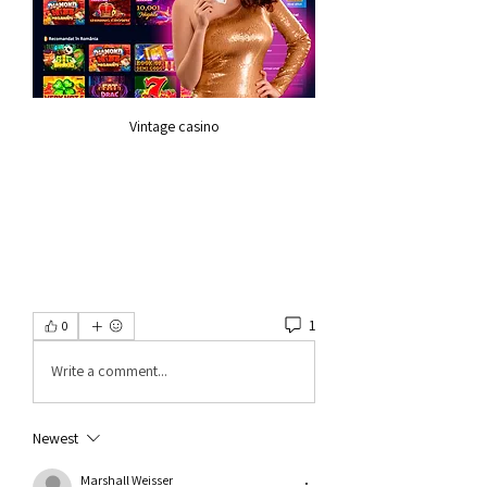
Vintage casino
1
0
Write a comment...
Newest
Marshall Weisser