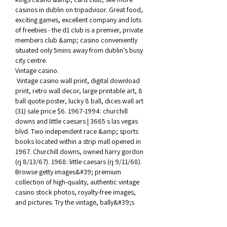
casinos in dublin on tripadvisor. Great food, 
exciting games, excellent company and lots 
of freebies - the d1 club is a premier, private 
members club &amp; casino conveniently 
situated only 5mins away from dublin’s busy 
city centre. 
Vintage casino.
 Vintage casino wall print, digital download 
print, retro wall decor, large printable art, 8 
ball quote poster, lucky 8 ball, dices wall art 
(31) sale price $6. 1967-1994: churchill 
downs and little caesars | 3665 s las vegas 
blvd. Two independent race &amp; sports 
books located within a strip mall opened in 
1967. Churchill downs, owned harry gordon 
(rj 8/13/67). 1968: little caesars (rj 9/11/68). 
Browse getty images&#39; premium 
collection of high-quality, authentic vintage 
casino stock photos, royalty-free images, 
and pictures. Try the vintage, bally&#39;s 
shreveport’s gourmet fine dining steakhouse 
offering 100% usda prime beef, the freshest 