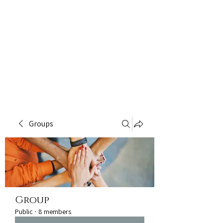
Groups
Group
Public
·
8 members