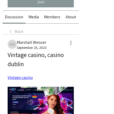
Join
Discussion
Media
Members
About
Back
Marshall Weisser
Marshall Weisser
September 25, 2023
Vintage casino, casino 
dublin
Vintage casino