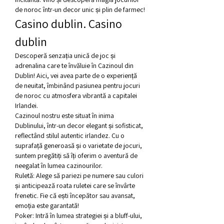
de noroc într-un decor unic și plin de farmec!
Casino dublin. Casino 
dublin
Descoperă senzația unică de joc și 
adrenalina care te învăluie în Cazinoul din 
Dublin! Aici, vei avea parte de o experiență 
de neuitat, îmbinând pasiunea pentru jocuri 
de noroc cu atmosfera vibrantă a capitalei 
Irlandei.
Cazinoul nostru este situat în inima 
Dublinului, într-un decor elegant și sofisticat, 
reflectând stilul autentic irlandez. Cu o 
suprafață generoasă și o varietate de jocuri, 
suntem pregătiți să îți oferim o aventură de 
neegalat în lumea cazinourilor.
Ruletă: Alege să pariezi pe numere sau culori 
și anticipează roata ruletei care se învârte 
frenetic. Fie că ești începător sau avansat, 
emoția este garantată!
Poker: Intră în lumea strategiei și a bluff-ului, 