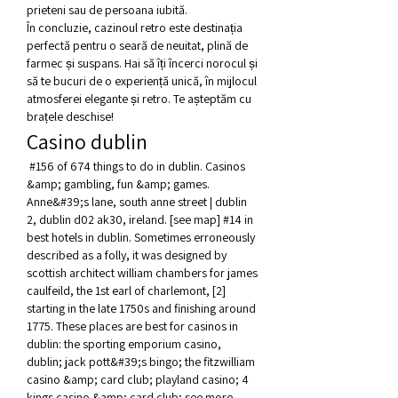
prieteni sau de persoana iubită.
În concluzie, cazinoul retro este destinația 
perfectă pentru o seară de neuitat, plină de 
farmec și suspans. Hai să îți încerci norocul și 
să te bucuri de o experiență unică, în mijlocul 
atmosferei elegante și retro. Te așteptăm cu 
brațele deschise!
Casino dublin
 #156 of 674 things to do in dublin. Casinos 
&amp; gambling, fun &amp; games. 
Anne&#39;s lane, south anne street | dublin 
2, dublin d02 ak30, ireland. [see map] #14 in 
best hotels in dublin. Sometimes erroneously 
described as a folly, it was designed by 
scottish architect william chambers for james 
caulfeild, the 1st earl of charlemont, [2] 
starting in the late 1750s and finishing around 
1775. These places are best for casinos in 
dublin: the sporting emporium casino, 
dublin; jack pott&#39;s bingo; the fitzwilliam 
casino &amp; card club; playland casino; 4 
kings casino &amp; card club; see more 