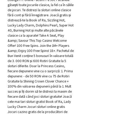
găsești toate jocurile clasice, la fel ca în sălile 
de jocuri. Te distrezi la sloturi online clasice 
fără cont și fără înregistrare. Joacă gratis și 
distrează-te la Book of Ra, Sizzling Hot, 
Lucky Lady Charm, Dolphins Pearl, Super Hot 
40, Burning Hot și multe alte păcănele 
clasice ca la aparate! Take A Seat, Play 
&amp; Savour This Top Casino Welcome 
Offer! 100 Free Spins. Join the 1M+ Players 
&amp; Enjoy 100 Free Spins! 18+. Pachetul de 
Bun Venit conține 5 bonusuri în valoare totală 
de 3. 000 RON și 600 Rotiri Gratuite la 5 
sloturi diferite. Doar la Princess Casino, 
fiecare depunere vine cu o surpriză: 1. Prima 
depunere: - de 50 RON vine cu 75 de Rotiri 
Gratuite la Shining Crown Clover Chance + 
100% din valoarea depunerii până la 1. Mult 
succes și îți dorim să te distrezi la maxim de 
fiecare dată când joci sloturi gratuite! Joacă 
cele mai tari sloturi gratis! Book of Ra, Lady 
Lucky Charm Jocuri sloturi online gratis 
Jocuri cazino gratis de la producători de 