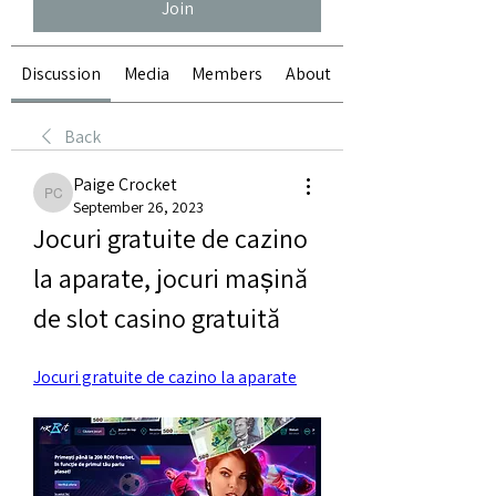
Join
Discussion
Media
Members
About
Back
Paige Crocket
Paige Crocket
September 26, 2023
Jocuri gratuite de cazino 
la aparate, jocuri mașină 
de slot casino gratuită
Jocuri gratuite de cazino la aparate