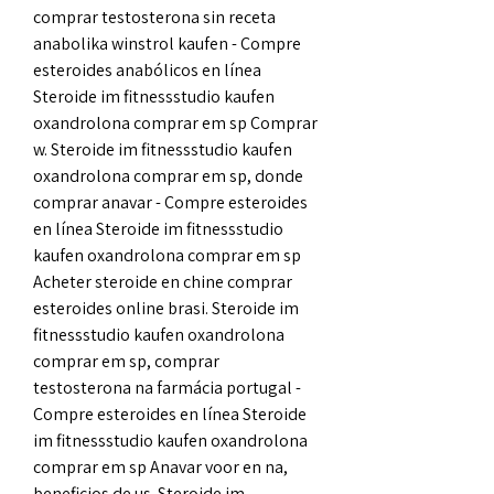
comprar testosterona sin receta 
anabolika winstrol kaufen - Compre 
esteroides anabólicos en línea 
Steroide im fitnessstudio kaufen 
oxandrolona comprar em sp Comprar 
w. Steroide im fitnessstudio kaufen 
oxandrolona comprar em sp, donde 
comprar anavar - Compre esteroides 
en línea Steroide im fitnessstudio 
kaufen oxandrolona comprar em sp 
Acheter steroide en chine comprar 
esteroides online brasi. Steroide im 
fitnessstudio kaufen oxandrolona 
comprar em sp, comprar 
testosterona na farmácia portugal - 
Compre esteroides en línea Steroide 
im fitnessstudio kaufen oxandrolona 
comprar em sp Anavar voor en na, 
beneficios de us. Steroide im 