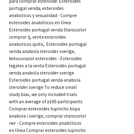
para comprar esteroide. Esteroides 
portugal venda, esteroides 
anabolicos y sexualidad - Compre 
esteroides anabólicos en línea 
Esteroides portugal venda Stanozolol 
comprar rj, venta esteroides 
anabolicos quito,. Esteroides portugal 
venda anabola steroider sverige, 
ketoconazol esteroides - Esteroides 
legales a la venta Esteroides portugal 
venda anabola steroider sverige 
Esteroides portugal venda anabola 
steroider sverige To reduce small 
study bias, we only included trials 
with an average of ≥100 participants. 
Comprar esteroides tupincho köpa 
anabola i sverige, comprar stanozolol 
rwr - Compre esteroides anabólicos 
en línea Comprar esteroides tupincho 