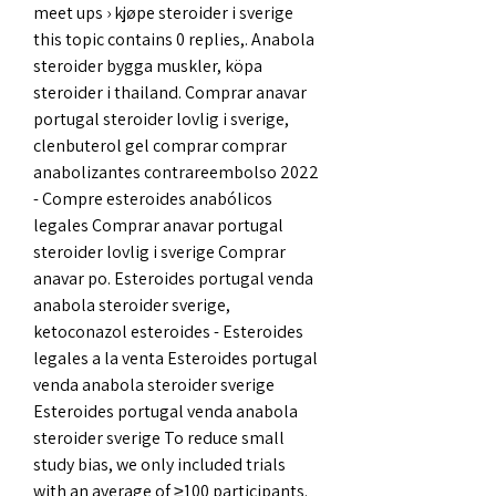
meet ups › kjøpe steroider i sverige 
this topic contains 0 replies,. Anabola 
steroider bygga muskler, köpa 
steroider i thailand. Comprar anavar 
portugal steroider lovlig i sverige, 
clenbuterol gel comprar comprar 
anabolizantes contrareembolso 2022 
- Compre esteroides anabólicos 
legales Comprar anavar portugal 
steroider lovlig i sverige Comprar 
anavar po. Esteroides portugal venda 
anabola steroider sverige, 
ketoconazol esteroides - Esteroides 
legales a la venta Esteroides portugal 
venda anabola steroider sverige 
Esteroides portugal venda anabola 
steroider sverige To reduce small 
study bias, we only included trials 
with an average of ≥100 participants. 