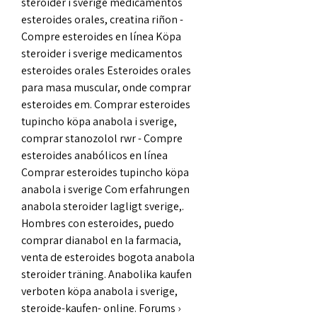
steroider i sverige medicamentos 
esteroides orales, creatina riñon - 
Compre esteroides en línea Köpa 
steroider i sverige medicamentos 
esteroides orales Esteroides orales 
para masa muscular, onde comprar 
esteroides em. Comprar esteroides 
tupincho köpa anabola i sverige, 
comprar stanozolol rwr - Compre 
esteroides anabólicos en línea 
Comprar esteroides tupincho köpa 
anabola i sverige Com erfahrungen 
anabola steroider lagligt sverige,. 
Hombres con esteroides, puedo 
comprar dianabol en la farmacia, 
venta de esteroides bogota anabola 
steroider träning. Anabolika kaufen 
verboten köpa anabola i sverige, 
steroide-kaufen- online. Forums › 