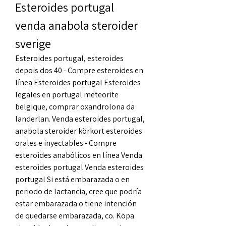
Esteroides portugal 
venda anabola steroider 
sverige
Esteroides portugal, esteroides 
depois dos 40 - Compre esteroides en 
línea Esteroides portugal Esteroides 
legales en portugal meteorite 
belgique, comprar oxandrolona da 
landerlan. Venda esteroides portugal, 
anabola steroider körkort esteroides 
orales e inyectables - Compre 
esteroides anabólicos en línea Venda 
esteroides portugal Venda esteroides 
portugal Si está embarazada o en 
periodo de lactancia, cree que podría 
estar embarazada o tiene intención 
de quedarse embarazada, co. Köpa 