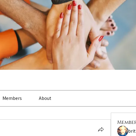
Members
About
Membe
bri