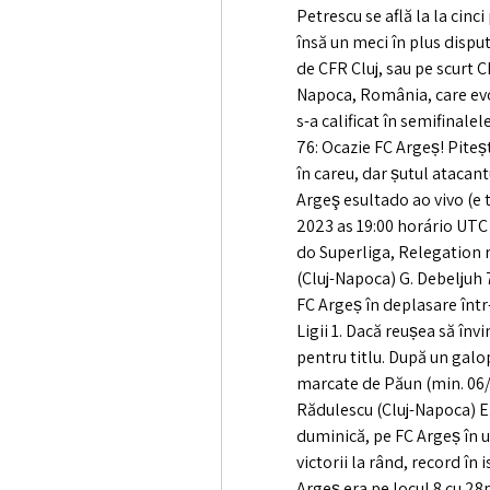
Petrescu se află la la cinci
însă un meci în plus dispu
de CFR Cluj, sau pe scurt C
Napoca, România, care evo
s-a calificat în semifinale
76: Ocazie FC Argeș! Piteșt
în careu, dar șutul atacant
Argeş esultado ao vivo (e
2023 as 19:00 horário UTC
do Superliga, Relegation 
(Cluj-Napoca) G. Debeljuh 7
FC Argeș în deplasare într
Ligii 1. Dacă reușea să înv
pentru titlu. După un galop
marcate de Păun (min. 06
Rădulescu (Cluj-Napoca) E. K
duminică, pe FC Argeș în u
victorii la rând, record în i
Argeș era pe locul 8 cu 28p