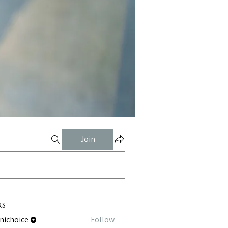
Join
rs
tnichoice
Follow