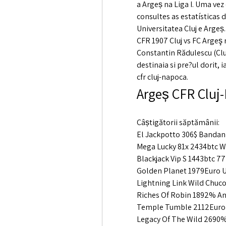
a Argeș na Liga I. Uma vez
consultes as estatísticas 
Universitatea Cluj e Argeș.
CFR 1907 Cluj vs FC Argeş r
Constantin Rădulescu (Cluj
destinaia si pre?ul dorit, 
cfr cluj-napoca.
Argeș CFR Cluj-
Câștigătorii săptămânii:
El Jackpotto 306$ Bandan
Mega Lucky 81x 2434btc W
Blackjack Vip S 1443btc 
Golden Planet 1979Euro U
Lightning Link Wild Chuc
Riches Of Robin 1892% An
Temple Tumble 2112Euro 
Legacy Of The Wild 2690