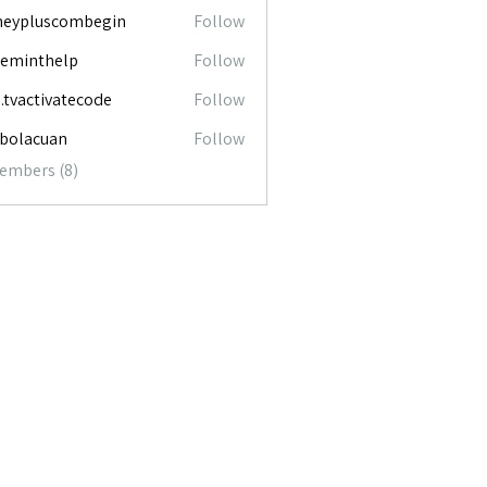
neypluscombegin
Follow
luscombegin
ceminthelp
Follow
nthelp
o.tvactivatecode
Follow
ctivatecode
abolacuan
Follow
acuan
Members (8)