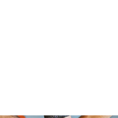
om Foundation, A Non Profit Organ
2526 NORTH BROAD STREET
PHILADELPHIA,PA 19132