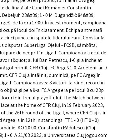
, 6 aprilie, pe teren propriu, formația FC Argeș 
urile de finală ale Cupei României. Constantin 
 Debeljuh 23&#39; 1 - 0 M. Dugandžić 84&#39; 
C Argeș, de la ora 17:00. În acest moment, campioana 
și ocupă locul doi în clasament. Echipa antrenată 
la cinci puncte în spatele liderului Farul Constanța 
us disputat. SuperLiga: Oțelul - FCSB, sâmbătă, 
luj pare de neoprit în Liga 1. Campioana a trecut de 
vorit&quot; al lui Dan Petrescu, 1-0 și a încheiat 
fără gol primit. CFR Cluj - FC Argeș 1-0. Ardelenii au 9 
imit. CFR Cluj a întâlnit, duminică, pe FC Argeș în 
Liga 1. Campioana avea 8 victorii la rând, record în 
 o obțină și pe a 9-a. FC Argeș era pe locul 8 cu 28p 
e locuri din trenul playoff-ului. The Match between 
lace at the home of CFR Cluj, in 19 February 2023, 
of the 26th round of the Liga I, where CFR Cluj is in 
rgeș is in 12th in standings. FT 1 - 0 (HT 0 - 0) 
mâniei KO 20:00. Constantin Rădulescu (Cluj-
 1 - 0. A 21/03 2023, a Universitatea Cluj jogou com 