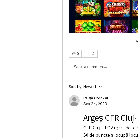
A
0
Write a comment...
Sort by:
Newest
Paige Crocket
Sep 24, 2023
Argeș CFR Cluj
CFR Cluj – FC Argeș, de la
50 de puncte și ocupă locu