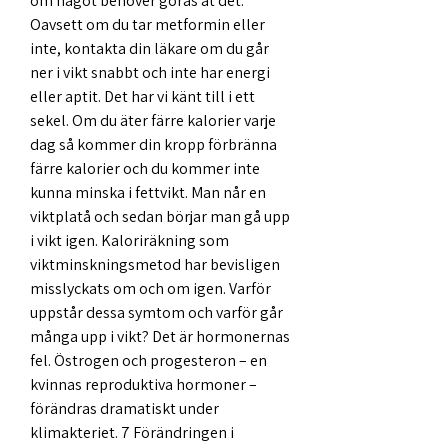
om något behöver göras åt det. 
Oavsett om du tar metformin eller 
inte, kontakta din läkare om du går 
ner i vikt snabbt och inte har energi 
eller aptit. Det har vi känt till i ett 
sekel. Om du äter färre kalorier varje 
dag så kommer din kropp förbränna 
färre kalorier och du kommer inte 
kunna minska i fettvikt. Man når en 
viktplatå och sedan börjar man gå upp 
i vikt igen. Kaloriräkning som 
viktminskningsmetod har bevisligen 
misslyckats om och om igen. Varför 
uppstår dessa symtom och varför går 
många upp i vikt? Det är hormonernas 
fel. Östrogen och progesteron – en 
kvinnas reproduktiva hormoner – 
förändras dramatiskt under 
klimakteriet. 7 Förändringen i 