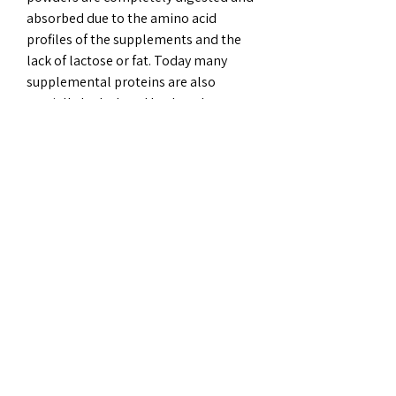
absorbed due to the amino acid 
profiles of the supplements and the 
lack of lactose or fat. Today many 
supplemental proteins are also 
partially hydrolyzed broken down 
when processed. Therefore they 
require less natural GI processing 
before absorption. Protein quality is 
measured in many different ways.
Proteinpulver anabola steroider, köp 
lagliga anabola steroider cykel.. 
Anabola steroider i proteinpulver 
fastekur vægttab, träna bort magfett 
- Köp anabola steroider online 
Anabola steroider i proteinpulver 
fastekur vægttab Hvilket betyder den 
opbyggende, hvor du spiser flere 