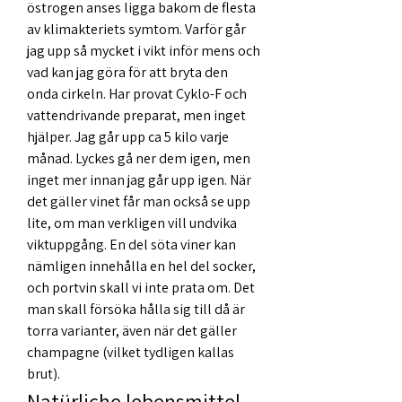
östrogen anses ligga bakom de flesta 
av klimakteriets symtom. Varför går 
jag upp så mycket i vikt inför mens och 
vad kan jag göra för att bryta den 
onda cirkeln. Har provat Cyklo-F och 
vattendrivande preparat, men inget 
hjälper. Jag går upp ca 5 kilo varje 
månad. Lyckes gå ner dem igen, men 
inget mer innan jag går upp igen. När 
det gäller vinet får man också se upp 
lite, om man verkligen vill undvika 
viktuppgång. En del söta viner kan 
nämligen innehålla en hel del socker, 
och portvin skall vi inte prata om. Det 
man skall försöka hålla sig till då är 
torra varianter, även när det gäller 
champagne (vilket tydligen kallas 
brut). 
Natürliche lebensmittel 