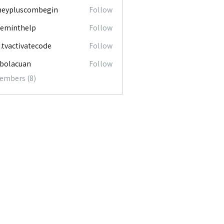
neypluscombegin
Follow
luscombegin
ceminthelp
Follow
nthelp
o.tvactivatecode
Follow
ctivatecode
abolacuan
Follow
acuan
Members (8)