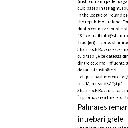
(irish: cumann peile ruagai
club based in tallaght, s
in the league of ireland pr
the republic of ireland. F
dublin country republic of 
4875 e-mail info@shamroc
Tradiție și istorie. Shamro
Shamrock Rovers este una d
cu o tradiție ce datează din
dintre cele mai influente 
de fani și susținători.
Echipa a avut mereu o legă
locală, reușind să își păstr
Shamrock Rovers a fost mer
în promovarea tinerelor ta
Palmares remarca
intrebari grele