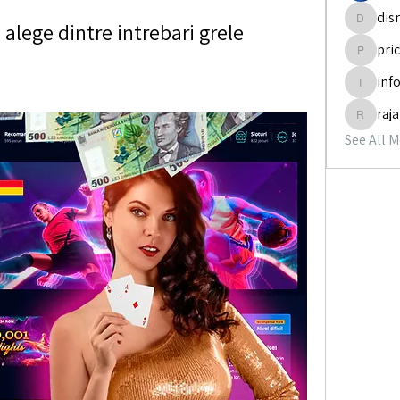
dis
alege dintre intrebari grele
disneyp
pri
pricemi
inf
info.tva
raj
rajabol
See All 