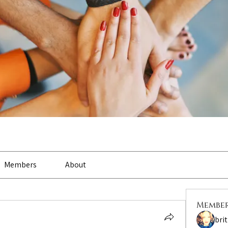
Members
About
Membe
bri