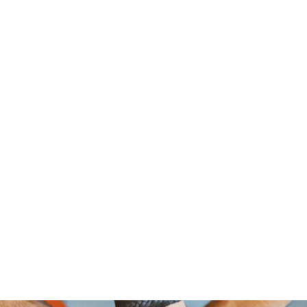
om Foundation, A Non Profit Organ
2526 NORTH BROAD STREET
PHILADELPHIA,PA 19132