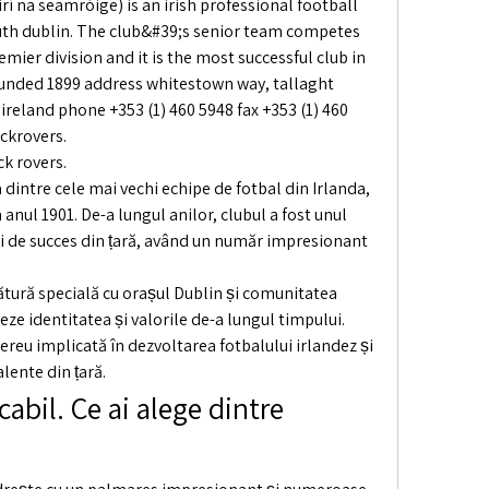
rí na seamróige) is an irish professional football 
outh dublin. The club&#39;s senior team competes 
emier division and it is the most successful club in 
ounded 1899 address whitestown way, tallaght 
ireland phone +353 (1) 460 5948 fax +353 (1) 460 
krovers. 
ck rovers.
intre cele mai vechi echipe de fotbal din Irlanda, 
 anul 1901. De-a lungul anilor, clubul a fost unul 
și de succes din țară, având un număr impresionant 
tură specială cu orașul Dublin și comunitatea 
eze identitatea și valorile de-a lungul timpului. 
eu implicată în dezvoltarea fotbalului irlandez și 
lente din țară.
bil. Ce ai alege dintre 