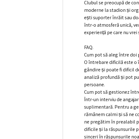
Clubul se preocupă de confor
moderne la stadion și org
ești suporter înrăit sau do
într-o atmosferă unică, ve
experiență pe care nu vrei s
FAQ.
Cum pot să aleg între doi 
O întrebare dificilă este 
gândire și poate fi dificil
analiză profundă și pot pun
persoane.
Cum pot să gestionez întreb
Într-un interviu de angajare
suplimentară. Pentru a ges
rămânem calmi și să ne c
ne pregătim în prealabil pe
dificile și la răspunsurile
sinceri în răspunsurile noas