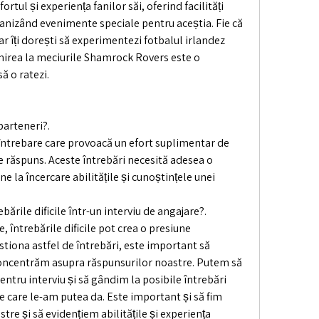
tul și experiența fanilor săi, oferind facilități 
anizând evenimente speciale pentru aceștia. Fie că 
ar îți dorești să experimentezi fotbalul irlandez 
nirea la meciurile Shamrock Rovers este o 
ă o ratezi.
parteneri?.
o întrebare care provoacă un efort suplimentar de 
 de răspuns. Aceste întrebări necesită adesea o 
e la încercare abilitățile și cunoștințele unei 
ările dificile într-un interviu de angajare?.
, întrebările dificile pot crea o presiune 
tiona astfel de întrebări, este important să 
oncentrăm asupra răspunsurilor noastre. Putem să 
ntru interviu și să gândim la posibile întrebări 
 pe care le-am putea da. Este important și să fim 
tre și să evidențiem abilitățile și experiența 