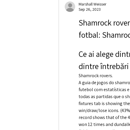
Marshall Weisser
Sep 26, 2023
Shamrock rovers
fotbal: Shamro
Ce ai alege dintr
dintre întrebări 
Shamrock rovers.
A guia de jogos do shamro
futebol com estatísticas 
todas as partidas que o s
fixtures tab is showing the
win/draw/lose icons. (43%
record shows that of the 
won 12 times and dundalk 