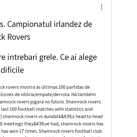
. Campionatul irlandez de 
ck Rovers
e intrebari grele. Ce ai alege 
dificile
ck rovers mostra as últimas 100 partidas de 
e ícones de vitória/empate/derrota. Há também 
hamrock rovers jogará no futuro. Shamrock rovers 
 last 100 football matches with statistics and 
) shamrock rovers vs dundalk&#39;s head to head 
40 meetings they&#39;ve had, shamrock rovers has 
has won 17 times. Shamrock rovers football club 