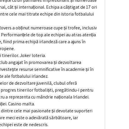
ește cu un palmares impresionant și numeroase 
al, cât și internațional. Echipa a câștigat de 17 ori 
ntre cele mai titrate echipe din istoria fotbalului 
ers a obținut numeroase cupe și trofee, inclusiv 
. Performanțele de top ale echipei au atras atenția 
, fiind prima echipă irlandeză care a ajuns în 
uropene.
 tinerilor. Joker loteria.
lub angajat în promovarea și dezvoltarea 
nvestește resurse semnificative în academie și în 
e ale fotbalului irlandez.
or de dezvoltare juvenilă, clubul oferă 
progres tinerilor fotbaliști, pregătindu-i pentru 
tru a reprezenta cu mândrie naționala Irlandei.
nției. Casino malta.
dintre cele mai pasionate și devotate suporteri 
are meci este o adevărată sărbătoare, iar 
echipei este de nedescris.