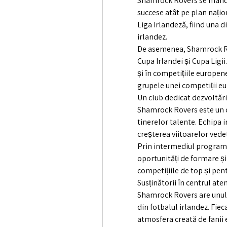
Shamrock Rovers se mândr
succese atât pe plan națion
Liga Irlandeză, fiind una di
irlandez.
De asemenea, Shamrock Rov
Cupa Irlandei și Cupa Ligii
și în competițiile europene
grupele unei competiții e
Un club dedicat dezvoltării
Shamrock Rovers este un c
tinerelor talente. Echipa i
creșterea viitoarelor vedet
Prin intermediul programel
oportunități de formare și 
competițiile de top și pen
Susținătorii în centrul ate
Shamrock Rovers are unul 
din fotbalul irlandez. Fiec
atmosfera creată de fanii 