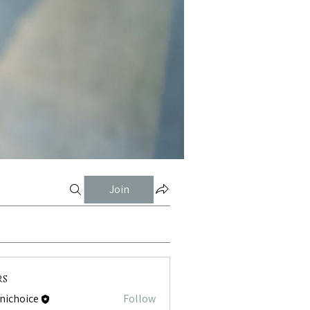
Join
rs
tnichoice
Follow