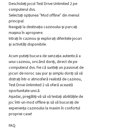
Deschideți jocul Test Drive Unlimited 2 pe 
computerul dvs.
Selectați opțiunea "Mod offline" din meniul 
principal.
Navigați la destinația cazinoului și parcați 
mașina în apropiere.
Intrați în cazinou și explorați diferitele jocuri 
și activități disponibile.
Acum puteți bucura de senzația autentică a 
unui cazinou, oricând doriți, direct de pe 
computerul dvs. Fie că sunteți un pasionat de 
jocuri de noroc sau pur și simplu doriți să vă 
distrați într-o atmosferă realistă de cazinou, 
Test Drive Unlimited 2 vă oferă această 
oportunitate unică.
Așadar, pregătiți-vă să vă testați abilitățile de 
joc într-un mod offline și să vă bucurați de 
experiența cazinoului la maxim în confortul 
propriei case!
FAQ.