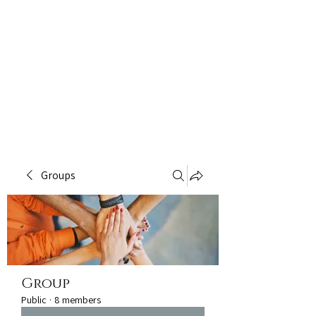
Groups
Group
Public
·
8 members