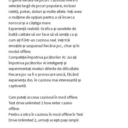
selecție largă de jocuri populare, inclusiv 
ruletă, poker, sloturi și multe altele. Veți avea 
o mulțime de opțiuni pentru a vă încerca 
norocul și a câștiga mare.
Experiență realistă: Grafica și sunetele de 
înaltă calitate vă vor face să vă simțiți ca și 
cum ați fi într-un cazinou real. Veți trăi 
emoțiile și suspansul fiecărui joc, chiar și în 
modul offline.
Competiție împotriva jucătorilor AI: Jucați 
împotriva jucătorilor AI inteligenți și 
experimentați niveluri diferite de dificultate. 
Fiecare joc va fi o provocare unică, făcând 
experiența dvs. în cazinou mai interesantă și 
captivantă.
Cum puteți accesa cazinoul în mod offline. 
Test drive unlimited 2 how enter casino 
offline.
Pentru a intra în cazinou în mod offline în Test 
Drive Unlimited 2, urmați acești pași simpli: