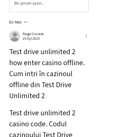
Bir yorum yazın...
En Yeni
Paige Crocket
25 Eyl 2023
Test drive unlimited 2 
how enter casino offline. 
Cum intri în cazinoul 
offline din Test Drive 
Unlimited 2
Test drive unlimited 2 
casino code. Codul 
cazinoului Test Drive 