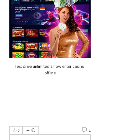
Test drive unlimited 2 how enter casino 
offline
1
0