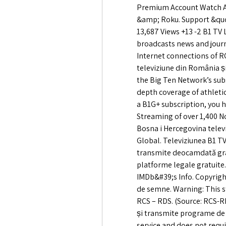
Premium Account Watch Ads
&amp; Roku. Support &quo
13,687 Views +13 -2 B1 TV 
broadcasts news and journa
Internet connections of RC
televiziune din România și
the Big Ten Network’s sub
depth coverage of athleti
a B1G+ subscription, you h
Streaming of over 1,400 N
Bosna i Hercegovina televi
Global. Televiziunea B1 TV 
transmite deocamdată grat
platforme legale gratuite.
IMDb&#39;s Info. Copyright
de semne. Warning: This st
RCS – RDS. (Source: RCS-R
și transmite programe de șt
service and does not requi