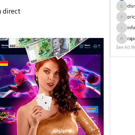
dis
 direct
disneyp
pri
pricemi
inf
info.tva
raj
rajabol
See All 