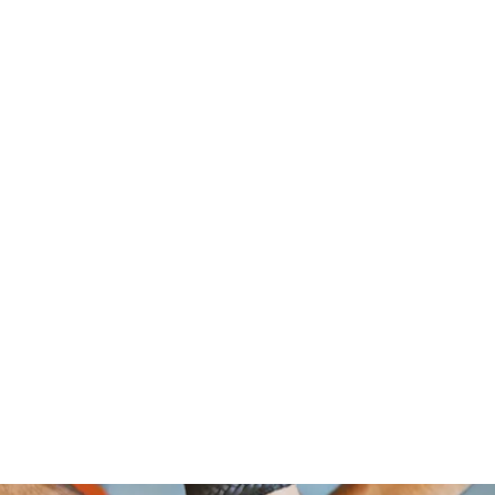
om Foundation, A Non Profit Organ
2526 NORTH BROAD STREET
PHILADELPHIA,PA 19132