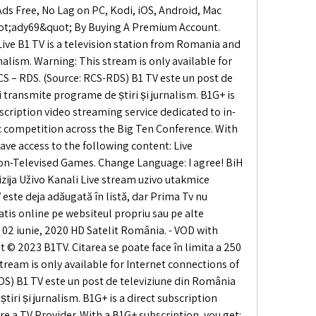
 Free, No Lag on PC, Kodi, iOS, Android, Mac 
t;ady69&quot; By Buying A Premium Account. 
Live B1 TV is a television station from Romania and 
lism. Warning: This stream is only available for 
S – RDS. (Source: RCS-RDS) B1 TV este un post de 
 transmite programe de știri și jurnalism. B1G+ is 
scription video streaming service dedicated to in-
c competition across the Big Ten Conference. With 
ave access to the following content: Live 
on-Televised Games. Change Language: I agree! BiH 
zija Uživo Kanali Live stream uzivo utakmice 
este deja adăugată în listă, dar Prima Tv nu 
is online pe websiteul propriu sau pe alte 
 02 iunie, 2020 HD Satelit România. - VOD with 
 © 2023 B1TV. Citarea se poate face în limita a 250 
ream is only available for Internet connections of 
DS) B1 TV este un post de televiziune din România 
iri și jurnalism. B1G+ is a direct subscription 
re a TV Provider. With a B1G+ subscription, you get: 