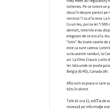
they meet all regulatory r
lotteries. Pe ce loterii se
discu?ii despre pariuri pe
norocul ?i cu a?a ceva. La 
Cu un leu, poi sa iei ?i 500
demult, loteriile erau disp
elegeam de ce era a?a. Acu
"loto". Nu toate casele de 
este ca sunt cateva. Loter
scriu aceste randuri, la Cas
ari. La Ohio Classic Lotto 
lei. Iata unde se poate juca
Belgia (6/45), Canada (At.
Afla cum se joaca si care s
b1tv în direct.
Talk b1 ora 11, ediȚia de 
mizează pe informaţie esen