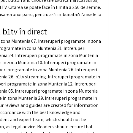
nput button and choose the &#39;SmartCast&#39; 
V. Citarea se poate face în limita a 250 de semne.  
asarea unui pariu, pentru a-?i imbunata?i ?ansele la 
 b1tv în direct
 zona Muntenia 07. Intreruperi programate in zona 
rogramate in zona Muntenia 31. Intreruperi 
ia 24. Intreruperi programate in zona Muntenia 
 in zona Muntenia 10. Intreruperi programate in 
peri programate in zona Muntenia 26. Intreruperi 
ia 26, b1tv streaming. Intreruperi programate in 
eri programate in zona Muntenia 12. Intreruperi 
ia 05. Intreruperi programate in zona Muntenia 
e in zona Muntenia 29. Intreruperi programate in 
ur reviews and guides are created for information 
 accordance with the best knowledge and 
ent and expert team, which should not be 
on, as legal advice. Readers should ensure that 