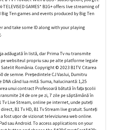
-TELEVISED GAMES* B1G+ offers live streaming of 
 Big Ten games and events produced by Big Ten 
ier and take some ID along with your playing 
.
ja adăugată în listă, dar Prima Tv nu transmite 
pe websiteul propriu sau pe alte platforme legale 
D Satelit România. Copyright © 2023 B1TV. Citarea 
250 de semne. Președintele CJ Vaslui, Dumitru 
de DNA când lua mită. Suma, halucinantă: 1,25 
rea unui contract Profesoară bătută în fața școlii 
ransmite 24 de ore pe zi, 7 zile pe săptămână în 
1 Tv Live Stream, online pe internet, unde puteți 
direct, B1 Tv HD, B1 Tv Stream live gratuit. Sunteți 
 a fost ușor de vizionat televiziunea web online. 
iPad sau Android. To access applications on your 