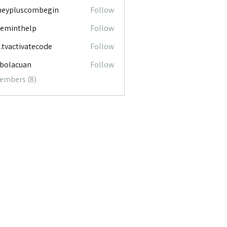
neypluscombegin
Follow
luscombegin
ceminthelp
Follow
nthelp
o.tvactivatecode
Follow
ctivatecode
abolacuan
Follow
acuan
Members (8)