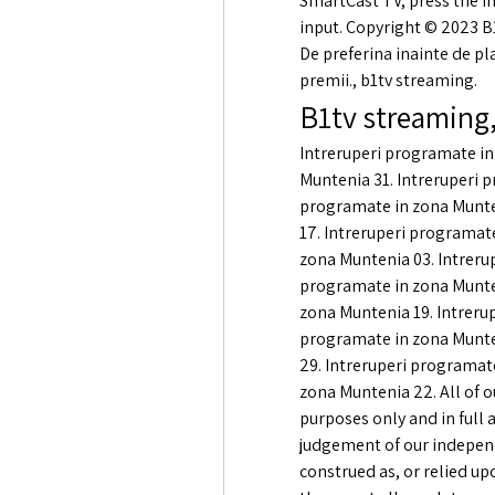
SmartCast TV, press the i
input. Copyright © 2023 B1T
De preferina inainte de pl
premii., b1tv streaming.
B1tv streaming,
Intreruperi programate in
Muntenia 31. Intreruperi p
programate in zona Munten
17. Intreruperi programate
zona Muntenia 03. Intreru
programate in zona Munten
zona Muntenia 19. Intrerup
programate in zona Munten
29. Intreruperi programat
zona Muntenia 22. All of o
purposes only and in full
judgement of our independ
construed as, or relied up