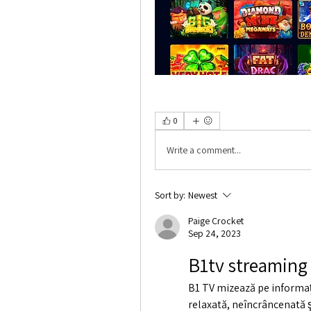
0
Write a comment...
Sort by:
Newest
Paige Crocket
Sep 24, 2023
B1tv streaming
B1 TV mizează pe informaţi
relaxată, neîncrâncenată ş