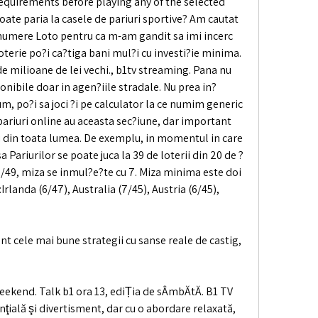
equirements before playing any of the selected 
 poate paria la casele de pariuri sportive? Am cautat 
 numere Loto pentru ca m-am gandit sa imi incerc 
loterie po?i ca?tiga bani mul?i cu investi?ie minima. 
 de milioane de lei vechi., b1tv streaming. Pana nu 
onibile doar in agen?iile stradale. Nu prea in?
m, po?i sa joci ?i pe calculator la ce numim generic 
pariuri online au aceasta sec?iune, dar important 
ii din toata lumea. De exemplu, in momentul in care 
a Pariurilor se poate juca la 39 de loterii din 20 de ?
6/49, miza se inmul?e?te cu 7. Miza minima este doi 
:Irlanda (6/47), Australia (7/45), Austria (6/45), 
unt cele mai bune strategii cu sanse reale de castig, 
weekend. Talk b1 ora 13, ediȚia de sÂmbĂtĂ. B1 TV 
ţială şi divertisment, dar cu o abordare relaxată, 