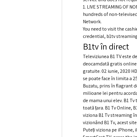
1. LIVE STREAMING OF NON
hundreds of non-televised
Network. 
You need to visit the cash
credential, b1tv streaming
B1tv în direct
Televiziunea B1 TV este de
deocamdată gratis online 
gratuite. 02 iunie, 2020 H
se poate face în limita a 
Buzatu, prins în flagrant 
milioane lei pentru acorda
de mama unui elev. B1 Tv t
toată țara. B1 Tv Online, B
viziona B1 Tv streaming în 
vizionând B1 Tv, acest site
Puteți viziona pe iPhone, 