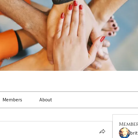
Members
About
Membe
bri