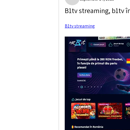
Paige Crocket
B1tv streaming, b1tv în
B1tv streaming