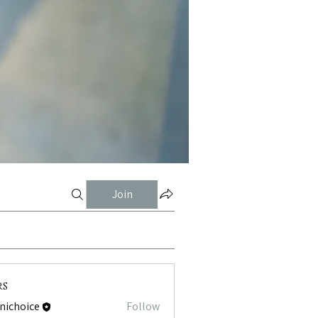
Join
rs
tnichoice
Follow