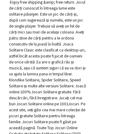
 Enjoy free shipping &amp; free return. Jocul 
de cărți cunoscut în întreaga lume este 
solitaire păianjen. Este un joc de cărți și, 
după cum sugerează și numele, este un joc 
de single player. Trebuie să aveți un fel de 
cărți mici sau mari de același coloana. Aveți 
patru stive de cărți pentru a le ordona 
consecutiv de la joasă la înaltă. Joaca 
Solitaire Clasic este clasificat ca desktop-uri, 
astfel încât acesta poate fi jucat de oameni 
de orice vârstă. Ea are o grafică rău și 
muzică, așa că suntem siguri că ea va dori și 
va ajuta la lumina pana in timpul liber. 
Klondike Solitaire, Spider Solitaire, Speed 
Solitaire și multe alte versiuni Solitaire. Joacă 
online 100% Jocuri Solitaire gratuite. Fără 
descărcări, fără înregistrare. Jucați cel mai 
bun Jocuri Solitaire online pe 1001Jocuri. Pe 
acest site, veți găsi cea mai mare colecție de 
jocuri gratuite Solitaire pentru întreaga 
familie. Jocuri Solitaire poate fi găsit pe 
această pagină. Toate Top Jocuri Online 
Gratuite etichetate Solitaire Solitaire (300) 