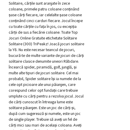
Solitaire, cărțile sunt aranjate în zece 
coloane, primele patru coloane conținând 
șase cărți fiecare, iar celelalte șase coloane 
conținând cinci carduri fiecare. Jocul începe 
cu toate cărțile cu fața în jos, cu excepția 
cărții de sus a fiecărei coloane. Toate Top 
Jocuri Online Gratuite etichetate Solitaire 
Solitaire (300) TriPeakz! Joacă jocuri solitaire 
la Y8. Nu este necesar teancul de jocuri, 
bucură-te de multe variante de jocuri de cărți 
solitaire clasice denumite uneori Răbdare. 
Încearcă spider, piramidă, golf, junglă, și 
multe alte tipuri de jocuri solitaire. Cel mai 
probabil, Spider solitaire își ia numele de la 
cele opt picioare ale unui păianjen, care 
corespund celor opt fundații care trebuie 
umplute cu cărți pentru a rezolva jocul. Jocul 
de cărți cunoscut în întreaga lume este 
solitaire păianjen. Este un joc de cărți și, 
după cum sugerează și numele, este un joc 
de single player. Trebuie să aveți un fel de 
cărți mici sau mari de același coloana. Aveți 