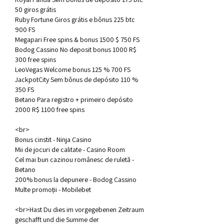
50 giros grátis
Ruby Fortune Giros grátis e bônus 225 btc 
900 FS
Megapari Free spins & bonus 1500 $ 750 FS
Bodog Cassino No deposit bonus 1000 R$ 
300 free spins
LeoVegas Welcome bonus 125 % 700 FS
JackpotCity Sem bônus de depósito 110 % 
350 FS
Betano Para registro + primeiro depósito 
2000 R$ 1100 free spins
<br>
Bonus cinstit - Ninja Casino
Mii de jocuri de calitate - Casino Room
Cel mai bun cazinou românesc de ruletă - 
Betano
200% bonus la depunere - Bodog Cassino
Multe promoții - Mobilebet
<br>Hast Du dies im vorgegebenen Zeitraum 
geschafft und die Summe der 