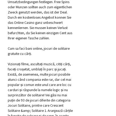
Umsatzbedingungen festlegen. Free Spins 
oder Munzen sollten auch zum eigentlichen 
Zweck genutzt werden, das ist der Deal. 
Durch ein kostenloses Angebot konnen Sie 
das Online Casino ganz unbeschwert 
kennenlernen. Sie mussen keinen Verlust 
befurchten, da Sie keinen einzigen Cent aus 
Ihrer eigenen Tasche zahlen.
Cum sa faci bani online, jocuri de solitaire 
gratuite cu cărți.
Vizionați filme, ascultați muzică, citiți cărți, 
faceți croșetat, umblați în parc și jucați. 
Există, de asemenea, multe jocuri posibile 
atunci când compania este rar, dar cel mai 
popular și comun este unul care are loc cu 
carduri și răspunde la numele logic și nu 
surprinzător de solitaire! Vei găsi nu mai 
puțin de 93 de jocuri diferite din categoria 
Jocuri Solitaire, printre care Crescent 
Solitaire &amp; Solitaire 1. Aranjează cărțile 
în funcție de culoare și de rang, în aceste 