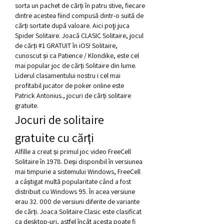
sorta un pachet de cărți în patru stive, fiecare 
dintre acestea fiind compusă dintr-o suită de 
cărți sortate după valoare. Aici poţi juca 
Spider Solitaire. Joacă CLASIC Solitaire, jocul 
de cărți #1 GRATUIT în iOS! Solitaire, 
cunoscut și ca Patience / Klondike, este cel 
mai popular joc de cărți Solitaire din lume. 
Liderul clasamentului nostru i cel mai 
profitabil jucator de poker online este 
Patrick Antonius., jocuri de cărți solitaire 
gratuite.
Jocuri de solitaire 
gratuite cu cărți
Alfille a creat și primul joc video FreeCell 
Solitaire în 1978. Deși disponibil în versiunea 
mai timpurie a sistemului Windows, FreeCell 
a câștigat multă popularitate când a fost 
distribuit cu Windows 95. În acea versiune 
erau 32. 000 de versiuni diferite de variante 
de cărți. Joaca Solitaire Clasic este clasificat 
ca desktop-uri, astfel încât acesta poate fi 