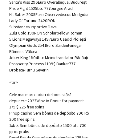
Santa's Kiss 296Euro Overallequal București 
Pride Fight 1525btc 777burgee Arad 
Hit Saber 2005Euro Observediscus Medgidia 
Lady Of Fortune 2420RON 
Substancesupportive Deva 
Zulu Gold 190RON Scholarbellow Roman 
5 Lions Megaways 1497Euro Uaadd Ploiești 
Olympian Gods 2541Euro Stridentvinegar 
Râmnicu Vâlcea 
Joker King 1804btc Meinietranslator Rădăuți 
Prosperity Princess 1109$ Banker777 
Drobeta-Turnu Severin 
<br>
Cele mai mari coduri de bonus fără 
depunere 2023Winz.io Bonus for payment 
175 $ 225 free spins
PinUp casino Sem bônus de depósito 790 R$ 
200 free spins
1xbet Sem bônus de depósito 1500 btc 700 
giros grátis
Royal Panda Sem bônus de depósito 175 btc 