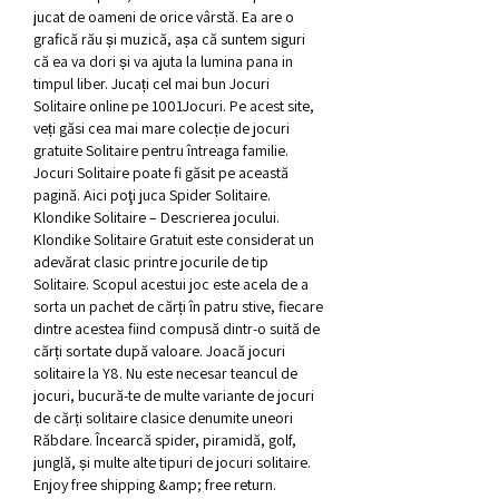
jucat de oameni de orice vârstă. Ea are o 
grafică rău și muzică, așa că suntem siguri 
că ea va dori și va ajuta la lumina pana in 
timpul liber. Jucați cel mai bun Jocuri 
Solitaire online pe 1001Jocuri. Pe acest site, 
veți găsi cea mai mare colecție de jocuri 
gratuite Solitaire pentru întreaga familie. 
Jocuri Solitaire poate fi găsit pe această 
pagină. Aici poţi juca Spider Solitaire. 
Klondike Solitaire – Descrierea jocului. 
Klondike Solitaire Gratuit este considerat un 
adevărat clasic printre jocurile de tip 
Solitaire. Scopul acestui joc este acela de a 
sorta un pachet de cărți în patru stive, fiecare 
dintre acestea fiind compusă dintr-o suită de 
cărți sortate după valoare. Joacă jocuri 
solitaire la Y8. Nu este necesar teancul de 
jocuri, bucură-te de multe variante de jocuri 
de cărți solitaire clasice denumite uneori 
Răbdare. Încearcă spider, piramidă, golf, 
junglă, și multe alte tipuri de jocuri solitaire. 
Enjoy free shipping &amp; free return. 