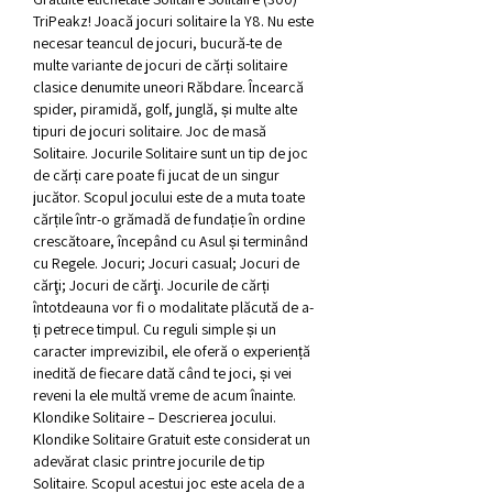
TriPeakz! Joacă jocuri solitaire la Y8. Nu este 
necesar teancul de jocuri, bucură-te de 
multe variante de jocuri de cărți solitaire 
clasice denumite uneori Răbdare. Încearcă 
spider, piramidă, golf, junglă, și multe alte 
tipuri de jocuri solitaire. Joc de masă 
Solitaire. Jocurile Solitaire sunt un tip de joc 
de cărți care poate fi jucat de un singur 
jucător. Scopul jocului este de a muta toate 
cărțile într-o grămadă de fundație în ordine 
crescătoare, începând cu Asul și terminând 
cu Regele. Jocuri; Jocuri casual; Jocuri de 
cărţi; Jocuri de cărţi. Jocurile de cărți 
întotdeauna vor fi o modalitate plăcută de a-
ți petrece timpul. Cu reguli simple și un 
caracter imprevizibil, ele oferă o experiență 
inedită de fiecare dată când te joci, și vei 
reveni la ele multă vreme de acum înainte. 
Klondike Solitaire – Descrierea jocului. 
Klondike Solitaire Gratuit este considerat un 
adevărat clasic printre jocurile de tip 
Solitaire. Scopul acestui joc este acela de a 