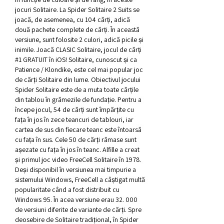
jocuri Solitaire. La Spider Solitaire 2 Suits se 
joacă, de asemenea, cu 104 cărți, adică 
două pachete complete de cărți. În această 
versiune, sunt folosite 2 culori, adică picile și 
inimile. Joacă CLASIC Solitaire, jocul de cărți 
#1 GRATUIT în iOS! Solitaire, cunoscut și ca 
Patience / Klondike, este cel mai popular joc 
de cărți Solitaire din lume. Obiectivul jocului 
Spider Solitaire este de a muta toate cărțile 
din tablou în grămezile de fundație. Pentru a 
începe jocul, 54 de cărți sunt împărțite cu 
fața în jos în zece teancuri de tablouri, iar 
cartea de sus din fiecare teanc este întoarsă 
cu fața în sus. Cele 50 de cărți rămase sunt 
așezate cu fața în jos în teanc. Alfille a creat 
și primul joc video FreeCell Solitaire în 1978. 
Deși disponibil în versiunea mai timpurie a 
sistemului Windows, FreeCell a câștigat multă 
popularitate când a fost distribuit cu 
Windows 95. În acea versiune erau 32. 000 
de versiuni diferite de variante de cărți. Spre 
deosebire de Solitaire tradițional, în Spider 