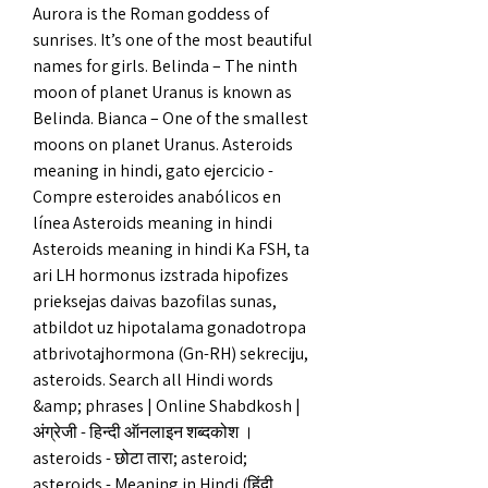
Aurora is the Roman goddess of 
sunrises. It’s one of the most beautiful 
names for girls. Belinda – The ninth 
moon of planet Uranus is known as 
Belinda. Bianca – One of the smallest 
moons on planet Uranus. Asteroids 
meaning in hindi, gato ejercicio - 
Compre esteroides anabólicos en 
línea Asteroids meaning in hindi 
Asteroids meaning in hindi Ka FSH, ta 
ari LH hormonus izstrada hipofizes 
prieksejas daivas bazofilas sunas, 
atbildot uz hipotalama gonadotropa 
atbrivotajhormona (Gn-RH) sekreciju, 
asteroids. Search all Hindi words 
&amp; phrases | Online Shabdkosh | 
अंग्रेजी - हिन्दी ऑनलाइन शब्दकोश । 
asteroids - छोटा तारा; asteroid; 
asteroids - Meaning in Hindi (हिंदी 