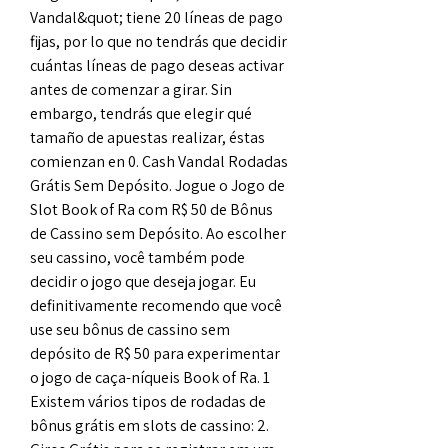
Vandal&quot; tiene 20 líneas de pago 
fijas, por lo que no tendrás que decidir 
cuántas líneas de pago deseas activar 
antes de comenzar a girar. Sin 
embargo, tendrás que elegir qué 
tamaño de apuestas realizar, éstas 
comienzan en 0. Cash Vandal Rodadas 
Grátis Sem Depósito. Jogue o Jogo de 
Slot Book of Ra com R$ 50 de Bônus 
de Cassino sem Depósito. Ao escolher 
seu cassino, você também pode 
decidir o jogo que deseja jogar. Eu 
definitivamente recomendo que você 
use seu bônus de cassino sem 
depósito de R$ 50 para experimentar 
o jogo de caça-níqueis Book of Ra. 1 
Existem vários tipos de rodadas de 
bônus grátis em slots de cassino: 2. 