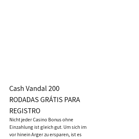
Cash Vandal 200 
RODADAS GRÁTIS PARA 
REGISTRO
Nicht jeder Casino Bonus ohne 
Einzahlung ist gleich gut. Um sich im 
vor hinein Arger zu ersparen, ist es 