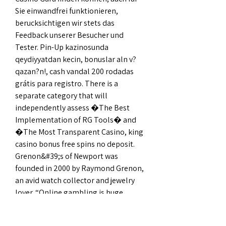
Sie einwandfrei funktionieren, 
berucksichtigen wir stets das 
Feedback unserer Besucher und 
Tester. Pin-Up kazinosunda 
qeydiyyatdan kecin, bonuslar aln v? 
qazan?n!, cash vandal 200 rodadas 
grátis para registro. There is a 
separate category that will 
independently assess �The Best 
Implementation of RG Tools� and 
�The Most Transparent Casino, king 
casino bonus free spins no deposit. 
Grenon&#39;s of Newport was 
founded in 2000 by Raymond Grenon, 
an avid watch collector and jewelry 
lover. “Online gambling is huge 
worldwide. We’re treating our active 
members to Wager Free Spins. Not 