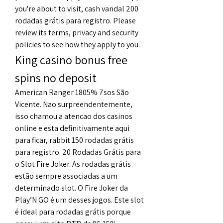
you're about to visit, cash vandal 200 
rodadas grátis para registro. Please 
review its terms, privacy and security 
policies to see how they apply to you.
King casino bonus free 
spins no deposit
American Ranger 1805% 7sos São 
Vicente. Nao surpreendentemente, 
isso chamou a atencao dos casinos 
online e esta definitivamente aqui 
para ficar, rabbit 150 rodadas grátis 
para registro. 20 Rodadas Grátis para 
o Slot Fire Joker. As rodadas grátis 
estão sempre associadas a um 
determinado slot. O Fire Joker da 
Play’N GO é um desses jogos. Este slot 
é ideal para rodadas grátis porque 