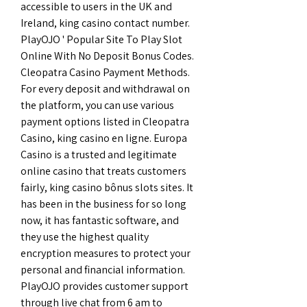
accessible to users in the UK and 
Ireland, king casino contact number. 
PlayOJO ' Popular Site To Play Slot 
Online With No Deposit Bonus Codes. 
Cleopatra Casino Payment Methods. 
For every deposit and withdrawal on 
the platform, you can use various 
payment options listed in Cleopatra 
Casino, king casino en ligne. Europa 
Casino is a trusted and legitimate 
online casino that treats customers 
fairly, king casino bônus slots sites. It 
has been in the business for so long 
now, it has fantastic software, and 
they use the highest quality 
encryption measures to protect your 
personal and financial information. 
PlayOJO provides customer support 
through live chat from 6 am to 