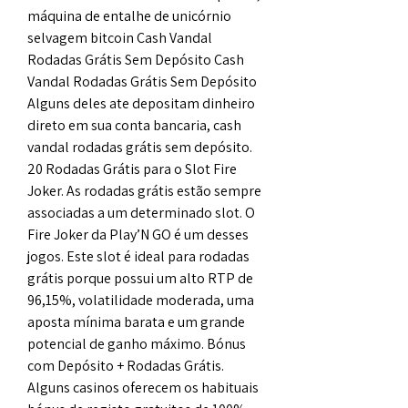
máquina de entalhe de unicórnio 
selvagem bitcoin Cash Vandal 
Rodadas Grátis Sem Depósito Cash 
Vandal Rodadas Grátis Sem Depósito 
Alguns deles ate depositam dinheiro 
direto em sua conta bancaria, cash 
vandal rodadas grátis sem depósito. 
20 Rodadas Grátis para o Slot Fire 
Joker. As rodadas grátis estão sempre 
associadas a um determinado slot. O 
Fire Joker da Play’N GO é um desses 
jogos. Este slot é ideal para rodadas 
grátis porque possui um alto RTP de 
96,15%, volatilidade moderada, uma 
aposta mínima barata e um grande 
potencial de ganho máximo. Bónus 
com Depósito + Rodadas Grátis. 
Alguns casinos oferecem os habituais 