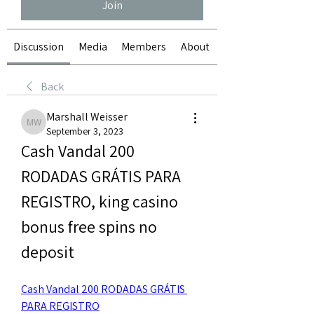
Join
Discussion
Media
Members
About
Back
Marshall Weisser
Marshall Weisser
September 3, 2023
Cash Vandal 200 
RODADAS GRÁTIS PARA 
REGISTRO, king casino 
bonus free spins no 
deposit
Cash Vandal 200 RODADAS GRÁTIS 
PARA REGISTRO