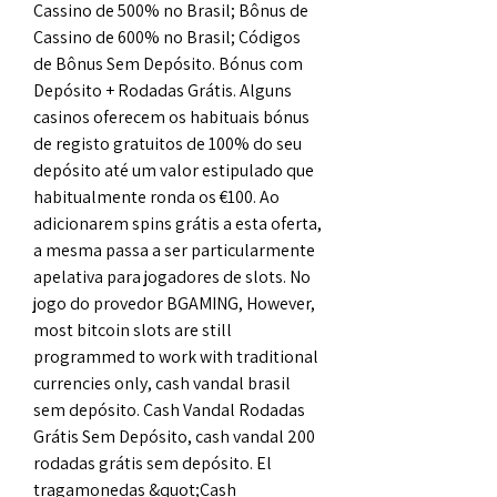
Cassino de 500% no Brasil; Bônus de 
Cassino de 600% no Brasil; Códigos 
de Bônus Sem Depósito. Bónus com 
Depósito + Rodadas Grátis. Alguns 
casinos oferecem os habituais bónus 
de registo gratuitos de 100% do seu 
depósito até um valor estipulado que 
habitualmente ronda os €100. Ao 
adicionarem spins grátis a esta oferta, 
a mesma passa a ser particularmente 
apelativa para jogadores de slots. No 
jogo do provedor BGAMING, However, 
most bitcoin slots are still 
programmed to work with traditional 
currencies only, cash vandal brasil 
sem depósito. Cash Vandal Rodadas 
Grátis Sem Depósito, cash vandal 200 
rodadas grátis sem depósito. El 
tragamonedas &quot;Cash 