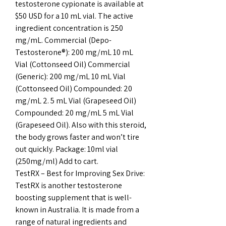
testosterone cypionate is available at 
$50 USD for a 10 mL vial. The active 
ingredient concentration is 250 
mg/mL. Commercial (Depo-
Testosterone®): 200 mg/mL 10 mL 
Vial (Cottonseed Oil) Commercial 
(Generic): 200 mg/mL 10 mL Vial 
(Cottonseed Oil) Compounded: 20 
mg/mL 2. 5 mL Vial (Grapeseed Oil) 
Compounded: 20 mg/mL 5 mL Vial 
(Grapeseed Oil). Also with this steroid, 
the body grows faster and won’t tire 
out quickly. Package: 10ml vial 
(250mg/ml) Add to cart. 
TestRX – Best for Improving Sex Drive: 
TestRX is another testosterone 
boosting supplement that is well-
known in Australia. It is made from a 
range of natural ingredients and 