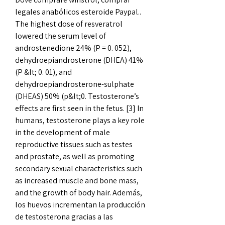
legales anabólicos esteroide Paypal..  
The highest dose of resveratrol 
lowered the serum level of 
androstenedione 24% (P = 0. 052), 
dehydroepiandrosterone (DHEA) 41% 
(P &lt; 0. 01), and 
dehydroepiandrosterone-sulphate 
(DHEAS) 50% (p&lt;0. Testosterone’s 
effects are first seen in the fetus. [3] In 
humans, testosterone plays a key role 
in the development of male 
reproductive tissues such as testes 
and prostate, as well as promoting 
secondary sexual characteristics such 
as increased muscle and bone mass, 
and the growth of body hair. Además, 
los huevos incrementan la producción 
de testosterona gracias a las 