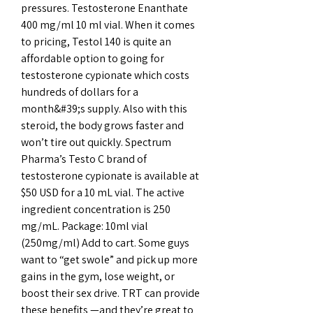
pressures. Testosterone Enanthate 
400 mg/ml 10 ml vial. When it comes 
to pricing, Testol 140 is quite an 
affordable option to going for 
testosterone cypionate which costs 
hundreds of dollars for a 
month&#39;s supply. Also with this 
steroid, the body grows faster and 
won’t tire out quickly. Spectrum 
Pharma’s Testo C brand of 
testosterone cypionate is available at 
$50 USD for a 10 mL vial. The active 
ingredient concentration is 250 
mg/mL. Package: 10ml vial 
(250mg/ml) Add to cart. Some guys 
want to “get swole” and pick up more 
gains in the gym, lose weight, or 
boost their sex drive. TRT can provide 
these benefits —and they’re great to 