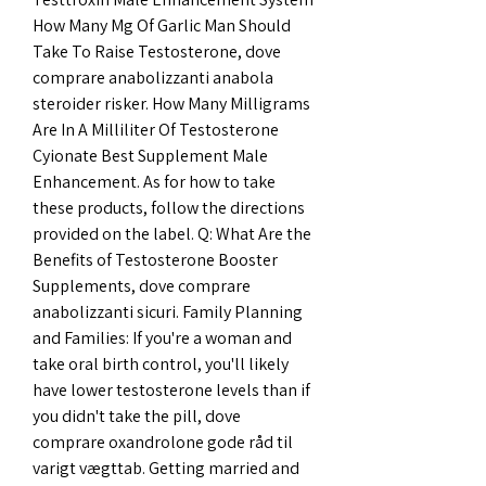
How Many Mg Of Garlic Man Should 
Take To Raise Testosterone, dove 
comprare anabolizzanti anabola 
steroider risker. How Many Milligrams 
Are In A Milliliter Of Testosterone 
Cyionate Best Supplement Male 
Enhancement. As for how to take 
these products, follow the directions 
provided on the label. Q: What Are the 
Benefits of Testosterone Booster 
Supplements, dove comprare 
anabolizzanti sicuri. Family Planning 
and Families: If you're a woman and 
take oral birth control, you'll likely 
have lower testosterone levels than if 
you didn't take the pill, dove 
comprare oxandrolone gode råd til 
varigt vægttab. Getting married and 