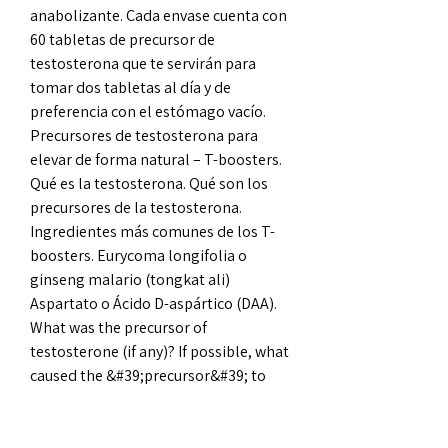
anabolizante. Cada envase cuenta con 
60 tabletas de precursor de 
testosterona que te servirán para 
tomar dos tabletas al día y de 
preferencia con el estómago vacío. 
Precursores de testosterona para 
elevar de forma natural – T-boosters. 
Qué es la testosterona. Qué son los 
precursores de la testosterona. 
Ingredientes más comunes de los T-
boosters. Eurycoma longifolia o 
ginseng malario (tongkat ali) 
Aspartato o Ácido D-aspártico (DAA). 
What was the precursor of 
testosterone (if any)? If possible, what 
caused the &#39;precursor&#39; to 
evolve? endocrinology molecular-
evolution Share Improve this question 
Follow edited Jun 18, 2016 at 0:42 