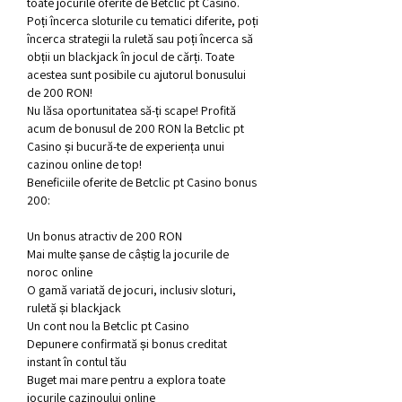
toate jocurile oferite de Betclic pt Casino. 
Poți încerca sloturile cu tematici diferite, poți 
încerca strategii la ruletă sau poți încerca să 
obții un blackjack în jocul de cărți. Toate 
acestea sunt posibile cu ajutorul bonusului 
de 200 RON!
Nu lăsa oportunitatea să-ți scape! Profită 
acum de bonusul de 200 RON la Betclic pt 
Casino și bucură-te de experiența unui 
cazinou online de top!
Beneficiile oferite de Betclic pt Casino bonus 
200:
Un bonus atractiv de 200 RON
Mai multe șanse de câștig la jocurile de 
noroc online
O gamă variată de jocuri, inclusiv sloturi, 
ruletă și blackjack
Un cont nou la Betclic pt Casino
Depunere confirmată și bonus creditat 
instant în contul tău
Buget mai mare pentru a explora toate 
jocurile cazinoului online