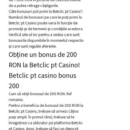
de a putea retrage câștigurile.
Câte bonusuri pot primi la Betclic pt Casino?.
Numărul de bonusuri pe care le poți primi la 
Betclic pt Casino poate varia în funcție de 
promoții și de termenii și condițiile acestora. 
Verifică site-ul lor pentru a vedea care sunt 
bonusurile disponibile în momentul respectiv 
și care sunt regulile aferente.
Obține un bonus de 200 
RON la Betclic pt Casino! 
Betclic pt casino bonus 
200
Cum să obții bonusul de 200 RON. Rxf 
romania.
Pentru a beneficia de bonusul de 200 RON la 
Betclic pt Casino, trebuie să urmezi câțiva 
pași simpli. În primul rând, trebuie să te 
înregistrezi ca utilizator pe platforma Betclic 
pt Casino. Apoi, trebuie să faci un depozit 