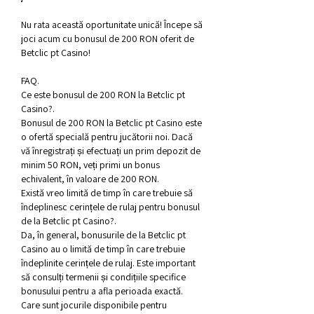
Nu rata această oportunitate unică! Începe să 
joci acum cu bonusul de 200 RON oferit de 
Betclic pt Casino!
FAQ.
Ce este bonusul de 200 RON la Betclic pt 
Casino?.
Bonusul de 200 RON la Betclic pt Casino este 
o ofertă specială pentru jucătorii noi. Dacă 
vă înregistrați și efectuați un prim depozit de 
minim 50 RON, veți primi un bonus 
echivalent, în valoare de 200 RON.
Există vreo limită de timp în care trebuie să 
îndeplinesc cerințele de rulaj pentru bonusul 
de la Betclic pt Casino?.
Da, în general, bonusurile de la Betclic pt 
Casino au o limită de timp în care trebuie 
îndeplinite cerințele de rulaj. Este important 
să consulți termenii și condițiile specifice 
bonusului pentru a afla perioada exactă.
Care sunt jocurile disponibile pentru 