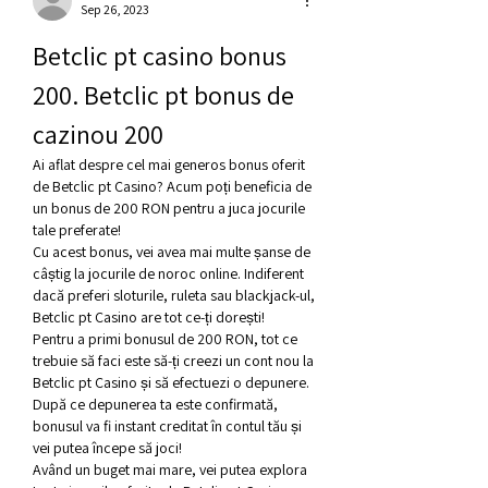
Sep 26, 2023
Betclic pt casino bonus 
200. Betclic pt bonus de 
cazinou 200
Ai aflat despre cel mai generos bonus oferit 
de Betclic pt Casino? Acum poți beneficia de 
un bonus de 200 RON pentru a juca jocurile 
tale preferate!
Cu acest bonus, vei avea mai multe șanse de 
câștig la jocurile de noroc online. Indiferent 
dacă preferi sloturile, ruleta sau blackjack-ul, 
Betclic pt Casino are tot ce-ți dorești!
Pentru a primi bonusul de 200 RON, tot ce 
trebuie să faci este să-ți creezi un cont nou la 
Betclic pt Casino și să efectuezi o depunere. 
După ce depunerea ta este confirmată, 
bonusul va fi instant creditat în contul tău și 
vei putea începe să joci!
Având un buget mai mare, vei putea explora 