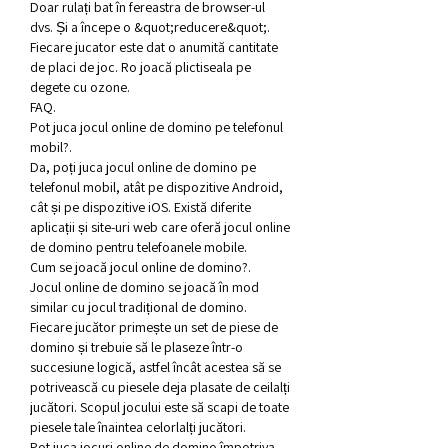
Doar rulați bat în fereastra de browser-ul 
dvs. Și a începe o &quot;reducere&quot;. 
Fiecare jucator este dat o anumită cantitate 
de placi de joc. Ro joacă plictiseala pe 
degete cu ozone. 
FAQ.
Pot juca jocul online de domino pe telefonul 
mobil?.
Da, poți juca jocul online de domino pe 
telefonul mobil, atât pe dispozitive Android, 
cât și pe dispozitive iOS. Există diferite 
aplicații și site-uri web care oferă jocul online 
de domino pentru telefoanele mobile.
Cum se joacă jocul online de domino?.
Jocul online de domino se joacă în mod 
similar cu jocul tradițional de domino. 
Fiecare jucător primește un set de piese de 
domino și trebuie să le plaseze într-o 
succesiune logică, astfel încât acestea să se 
potrivească cu piesele deja plasate de ceilalți 
jucători. Scopul jocului este să scapi de toate 
piesele tale înaintea celorlalți jucători.
Pot juca jocuri online de domino împotriva 