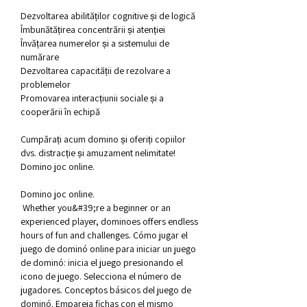
Dezvoltarea abilităților cognitive și de logică
Îmbunătățirea concentrării și atenției
Învățarea numerelor și a sistemului de 
numărare
Dezvoltarea capacității de rezolvare a 
problemelor
Promovarea interacțiunii sociale și a 
cooperării în echipă
Cumpărați acum domino și oferiți copiilor 
dvs. distracție și amuzament nelimitate! 
Domino joc online.
Domino joc online.
 Whether you&#39;re a beginner or an 
experienced player, dominoes offers endless 
hours of fun and challenges. Cómo jugar el 
juego de dominó online para iniciar un juego 
de dominó: inicia el juego presionando el 
icono de juego. Selecciona el número de 
jugadores. Conceptos básicos del juego de 
dominó. Empareja fichas con el mismo 