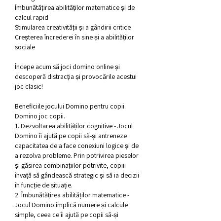
Îmbunătățirea abilităților matematice și de 
calcul rapid
Stimularea creativității și a gândirii critice
Creșterea încrederei în sine și a abilităților 
sociale
Începe acum să joci domino online și 
descoperă distracția și provocările acestui 
joc clasic!
Beneficiile jocului Domino pentru copii. 
Domino joc copii.
1. Dezvoltarea abilităților cognitive - Jocul 
Domino îi ajută pe copii să-și antreneze 
capacitatea de a face conexiuni logice și de 
a rezolva probleme. Prin potrivirea pieselor 
și găsirea combinațiilor potrivite, copiii 
învață să gândească strategic și să ia decizii 
în funcție de situație.
2. Îmbunătățirea abilităților matematice - 
Jocul Domino implică numere și calcule 
simple, ceea ce îi ajută pe copii să-și 