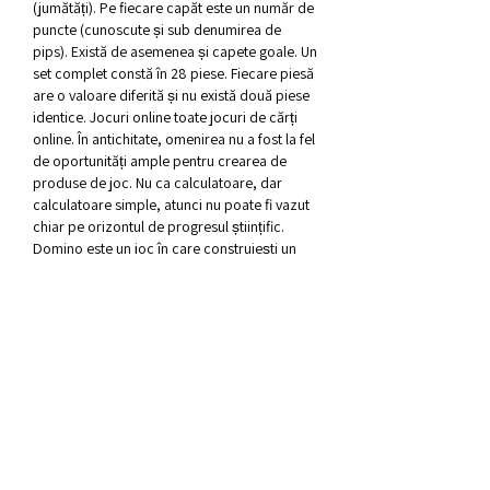
(jumătăți). Pe fiecare capăt este un număr de 
puncte (cunoscute și sub denumirea de 
pips). Există de asemenea și capete goale. Un 
set complet constă în 28 piese. Fiecare piesă 
are o valoare diferită și nu există două piese 
identice. Jocuri online toate jocuri de cărți 
online. În antichitate, omenirea nu a fost la fel 
de oportunități ample pentru crearea de 
produse de joc. Nu ca calculatoare, dar 
calculatoare simple, atunci nu poate fi vazut 
chiar pe orizontul de progresul științific. 
Domino este un joc în care construiești un 
lanț de zaruri. Există mai multe varietăți de 
domino, cea mai faimoasă folosește 28 de 
plăci dreptunghiulare, împărțite în două 
jumătăți cu puncte marcate. Plasând zarurile, 
jucătorii conectează jumătăți de aceeași 
valoare. 
Dezvoltarea abilităților cognitive prin jocul 
de Domino. Domino joc copii.
Jocul de Domino este o modalitate 
distractivă și eficientă de a dezvolta 
abilitățile cognitive ale copiilor. Acest joc 