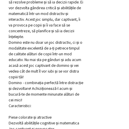
să rezolve probleme și să ia decizii rapide. Ei 
vor dezvolta gândirea critică și abilitățile de 
matematică într-un mod distractiv și 
interactiv. Acest joc simplu, dar captivant, îi 
va provoca pe copii și îi va face să se 
concentreze, să planifice și să ia decizii 
înțelepte.
Domino este nu doar un joc distractiv, ci și o 
modalitate excelentă de a-ți petrece timpul 
de calitate alături de copii într-un mod 
educativ. Nu mai sta pe gânduri și adu acum 
acasă acest joc captivant de domino și vei 
vedea cât de mult îl vor iubi și se vor distra 
copiii tăi!
Domino - combinația perfectă între distracție 
și dezvoltare! Achiziționează-l acum și 
bucură-te de momente minunate alături de 
cei mici!
Caracteristici:
Piese colorate și atractive
Dezvoltă abilitățile cognitive și matematica
Joc captivant și provocator