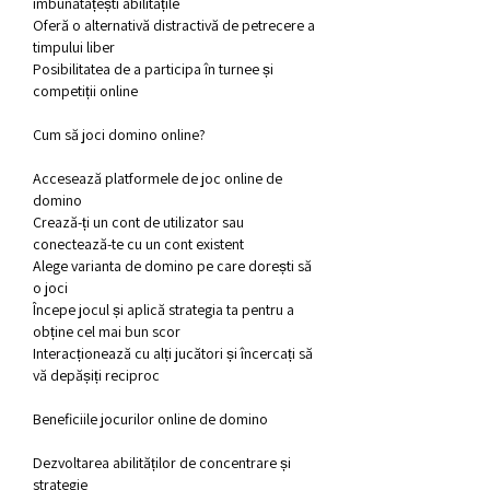
îmbunătățești abilitățile
Oferă o alternativă distractivă de petrecere a 
timpului liber
Posibilitatea de a participa în turnee și 
competiții online
Cum să joci domino online?
Accesează platformele de joc online de 
domino
Crează-ți un cont de utilizator sau 
conectează-te cu un cont existent
Alege varianta de domino pe care dorești să 
o joci
Începe jocul și aplică strategia ta pentru a 
obține cel mai bun scor
Interacționează cu alți jucători și încercați să 
vă depășiți reciproc
Beneficiile jocurilor online de domino
Dezvoltarea abilităților de concentrare și 
strategie