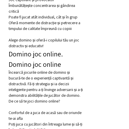
Îmbunătățește concentrarea și gândirea 
critică
Poate fi jucat atât individual, cât și în grup
Oferă momente de distracție și petrecere a 
timpului de calitate împreună cu copiii
Alege domino și oferă-i copilului tău un joc 
distractiv și educativ!
Domino joc online. 
Domino joc online
Încearcă jocurile online de domino și 
bucură-te de o experiență captivantă și 
distractivă. Fă-ți strategia și ia decizii 
inteligente pentru a-ți învinge adversarii și a-ți 
demonstra abilitățile de jucător de domino.
De ce să te joci domino online?
Confortul de a juca de acasă sau de oriunde 
te-ai afla
Poți juca cu jucători din întreaga lume și să-ți 