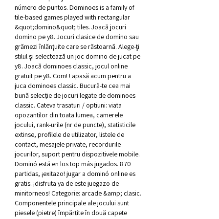
número de puntos. Dominoes is a family of 
tile-based games played with rectangular 
&quot;domino&quot; tiles. Joacă jocuri 
domino pe y8. Jocuri clasice de domino sau 
grămezi înlănţuite care se răstoarnă. Alege-ţi 
stilul şi selectează un joc domino de jucat pe 
y8. Joacă dominoes classic, jocul online 
gratuit pe y8. Com! ! apasă acum pentru a 
juca dominoes classic. Bucură-te cea mai 
bună selecție de jocuri legate de dominoes 
classic. Cateva trasaturi / optiuni: viata 
opozantilor din toata lumea, camerele 
jocului, rank-urile (nr de puncte), statisticile 
extinse, profilele de utilizator, listele de 
contact, mesajele private, recordurile 
jocurilor, suport pentru dispozitivele mobile. 
Dominó está en los top más jugados. 870 
partidas, ¡exitazo! jugar a dominó online es 
gratis. ¡disfruta ya de este juegazo de 
minitorneos! Categorie: arcade &amp; clasic. 
Componentele principale ale jocului sunt 
piesele (pietre) împărțite în două capete 