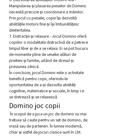
Manipularea și plasarea pieselor de Domino 
necesită precizie și coordonare a mâinilor. 
Prin jocul cu piesele, copiii își dezvoltă 
abilitățile motorii fine și își îmbunătățesc 
dexteritatea.
7. Distracție și relaxare - Jocul Domino oferă 
copiilor o modalitate distractivă de a petrece 
timpul liber și de a se relaxa. Ei se pot bucura 
de momente pline de veselie alături de 
prieteni și familie, uitând de stresul și 
presiunea zilnică.
În concluzie, jocul Domino este o activitate 
benefică pentru copii, oferindu-le 
oportunitatea de a-și dezvolta abilități 
cognitive, matematice și sociale, în timp ce 
se distrează și se relaxează.
Domino joc copii
 În scopul de a juca un joc de domino nu mai 
trebuie să caute pentru un set de domino, de 
masă sau de parteneri. În lumea modernă, 
chiar și astfel de jocuri clasice sunt în cbt. 