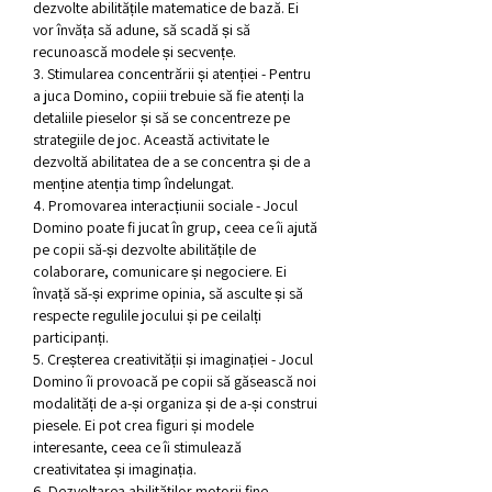
dezvolte abilitățile matematice de bază. Ei 
vor învăța să adune, să scadă și să 
recunoască modele și secvențe.
3. Stimularea concentrării și atenției - Pentru 
a juca Domino, copiii trebuie să fie atenți la 
detaliile pieselor și să se concentreze pe 
strategiile de joc. Această activitate le 
dezvoltă abilitatea de a se concentra și de a 
menține atenția timp îndelungat.
4. Promovarea interacțiunii sociale - Jocul 
Domino poate fi jucat în grup, ceea ce îi ajută 
pe copii să-și dezvolte abilitățile de 
colaborare, comunicare și negociere. Ei 
învață să-și exprime opinia, să asculte și să 
respecte regulile jocului și pe ceilalți 
participanți.
5. Creșterea creativității și imaginației - Jocul 
Domino îi provoacă pe copii să găsească noi 
modalități de a-și organiza și de a-și construi 
piesele. Ei pot crea figuri și modele 
interesante, ceea ce îi stimulează 
creativitatea și imaginația.
6. Dezvoltarea abilităților motorii fine - 