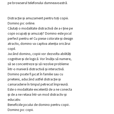
pe browserul telefonului dumneavoastră.
Distracție și amuzament pentru toți copiii. 
Domino joc online.
Căutați o modalitate distractivă de a-i ține pe 
copii ocupați și amuzați? Domino este jocul 
perfect pentru ei! Cu piese colorate și design 
atractiv, domino va captiva atenția oricărui 
copil.
Jucând domino, copiii vor dezvolta abilități 
cognitive și de logică. Vor învăța să numere, 
să se concentreze și să rezolve probleme 
într-o manieră distractivă și interactivă.
Domino poate fi jucat în familie sau cu 
prietenii, aducând astfel distracție și 
camaraderie în timpul petrecut împreună. 
Este o modalitate excelentă de a ne conecta 
și de a ne relaxa într-un mod distractiv și 
educativ.
Beneficiile jocului de domino pentru copii:. 
Domino joc copii.