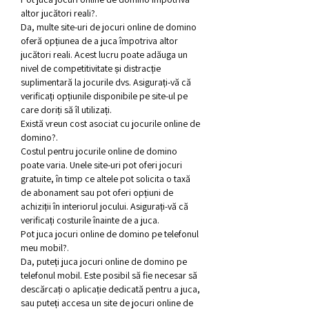
altor jucători reali?.
Da, multe site-uri de jocuri online de domino 
oferă opțiunea de a juca împotriva altor 
jucători reali. Acest lucru poate adăuga un 
nivel de competitivitate și distracție 
suplimentară la jocurile dvs. Asigurați-vă că 
verificați opțiunile disponibile pe site-ul pe 
care doriți să îl utilizați.
Există vreun cost asociat cu jocurile online de 
domino?.
Costul pentru jocurile online de domino 
poate varia. Unele site-uri pot oferi jocuri 
gratuite, în timp ce altele pot solicita o taxă 
de abonament sau pot oferi opțiuni de 
achiziții în interiorul jocului. Asigurați-vă că 
verificați costurile înainte de a juca.
Pot juca jocuri online de domino pe telefonul 
meu mobil?.
Da, puteți juca jocuri online de domino pe 
telefonul mobil. Este posibil să fie necesar să 
descărcați o aplicație dedicată pentru a juca, 
sau puteți accesa un site de jocuri online de 