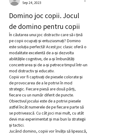
Sep 24, 2023
Domino joc copii. Jocul 
de domino pentru copii
În căutarea unui joc distractiv care să-i țină 
pe copii ocupați și entuziasmați? Domino 
este soluția perfectă! Acest joc clasic oferă o 
modalitate excelentă de a-și dezvolta 
abilitățile cognitive, de a-și îmbunătăți 
concentrarea și de a-și petrece timpul într-un 
mod distractiv și educativ.
Copiii vor fi captivați de piesele colorate și 
de provocarea de a le potrivi în mod 
strategic. Fiecare piesă are două părți, 
fiecare cu un număr diferit de puncte. 
Obiectivul jocului este de a potrivi piesele 
astfel încât numerele de pe fiecare parte să 
se potrivească. Cu cât joci mai mult, cu atât 
devii mai experimentat și mai bun la strategii 
și tactici.
Jucând domino, copiii vor învăța să lipească, 