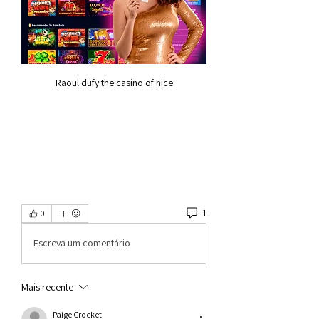
Raoul dufy the casino of nice
1
0
Escreva um comentário
Mais recente
Paige Crocket