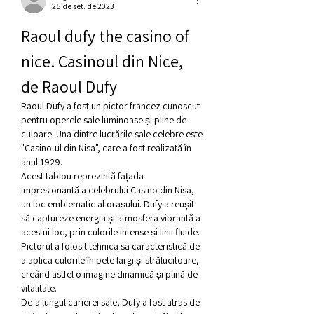
25 de set. de 2023
Raoul dufy the casino of 
nice. Casinoul din Nice, 
de Raoul Dufy
Raoul Dufy a fost un pictor francez cunoscut 
pentru operele sale luminoase și pline de 
culoare. Una dintre lucrările sale celebre este 
"Casino-ul din Nisa", care a fost realizată în 
anul 1929.
Acest tablou reprezintă fațada 
impresionantă a celebrului Casino din Nisa, 
un loc emblematic al orașului. Dufy a reușit 
să captureze energia și atmosfera vibrantă a 
acestui loc, prin culorile intense și linii fluide. 
Pictorul a folosit tehnica sa caracteristică de 
a aplica culorile în pete largi și strălucitoare, 
creând astfel o imagine dinamică și plină de 
vitalitate.
De-a lungul carierei sale, Dufy a fost atras de 