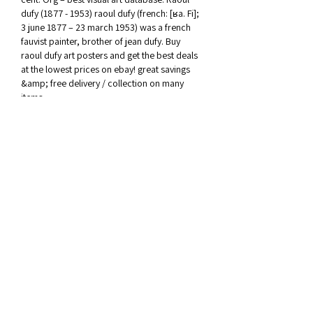
dufy (1877 - 1953) raoul dufy (french: [ʁa. Fi]; 
3 june 1877 – 23 march 1953) was a french 
fauvist painter, brother of jean dufy. Buy 
raoul dufy art posters and get the best deals 
at the lowest prices on ebay! great savings 
&amp; free delivery / collection on many 
items. 
Casino-ul din Nisa: O capodoperă. Table 
reguli.
Casino-ul din Nisa, situat pe Promenade des 
Anglais, este considerat o capodoperă a 
arhitecturii și designului din secolul al XIX-lea. 
Construit în anul 1864, acesta a fost 
proiectat de arhitectul danez Edouard 
Boulanger într-un stil neoclasic cu influențe 
baroce.
Casino-ul este cunoscut pentru fațada sa 
impunătoare, cu coloane corintice și 
balustrade ornate. Intrarea principală este 
marcată de o scară grandioasă, care 
conduce vizitatorii spre sălile de joc și 
spectacole de lux. Interiorul este la fel de 