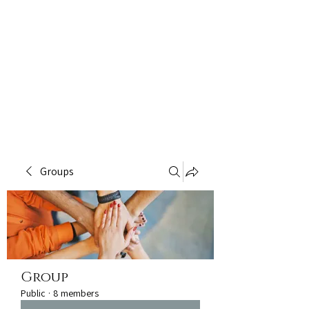
Groups
Group
Public
·
8 members