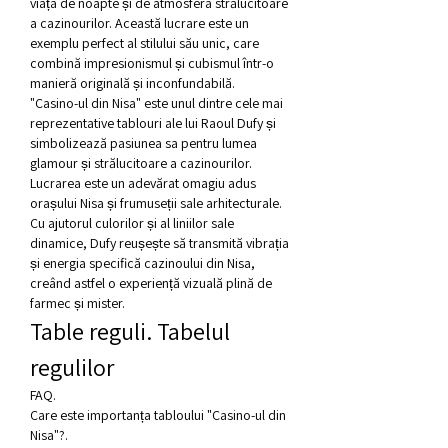
viața de noapte și de atmosfera strălucitoare 
a cazinourilor. Această lucrare este un 
exemplu perfect al stilului său unic, care 
combină impresionismul și cubismul într-o 
manieră originală și inconfundabilă.
"Casino-ul din Nisa" este unul dintre cele mai 
reprezentative tablouri ale lui Raoul Dufy și 
simbolizează pasiunea sa pentru lumea 
glamour și strălucitoare a cazinourilor. 
Lucrarea este un adevărat omagiu adus 
orașului Nisa și frumuseții sale arhitecturale.
Cu ajutorul culorilor și al liniilor sale 
dinamice, Dufy reușește să transmită vibrația 
și energia specifică cazinoului din Nisa, 
creând astfel o experiență vizuală plină de 
farmec și mister.
Table reguli. Tabelul 
regulilor
FAQ.
Care este importanța tabloului "Casino-ul din 
Nisa"?.