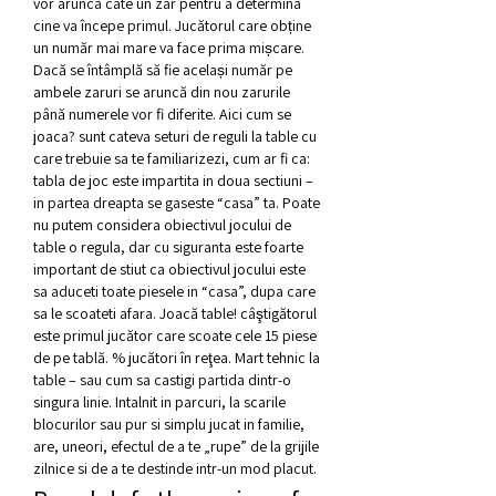
vor arunca câte un zar pentru a determina 
cine va începe primul. Jucătorul care obține 
un număr mai mare va face prima mișcare. 
Dacă se întâmplă să fie același număr pe 
ambele zaruri se aruncă din nou zarurile 
până numerele vor fi diferite. Aici cum se 
joaca? sunt cateva seturi de reguli la table cu 
care trebuie sa te familiarizezi, cum ar fi ca: 
tabla de joc este impartita in doua sectiuni – 
in partea dreapta se gaseste “casa” ta. Poate 
nu putem considera obiectivul jocului de 
table o regula, dar cu siguranta este foarte 
important de stiut ca obiectivul jocului este 
sa aduceti toate piesele in “casa”, dupa care 
sa le scoateti afara. Joacă table! câştigătorul 
este primul jucător care scoate cele 15 piese 
de pe tablă. % jucători în reţea. Mart tehnic la 
table – sau cum sa castigi partida dintr-o 
singura linie. Intalnit in parcuri, la scarile 
blocurilor sau pur si simplu jucat in familie, 
are, uneori, efectul de a te „rupe” de la grijile 
zilnice si de a te destinde intr-un mod placut. 