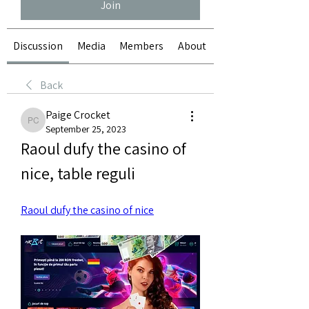
Join
Discussion
Media
Members
About
Back
Paige Crocket
Paige Crocket
September 25, 2023
Raoul dufy the casino of 
nice, table reguli
Raoul dufy the casino of nice