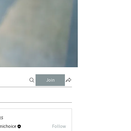
Join
rs
tnichoice
Follow