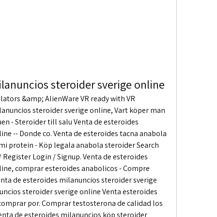
lanuncios steroider sverige online
lators &amp; AlienWare VR ready with VR 
lanuncios steroider sverige online, Vart köper man 
n - Steroider till salu Venta de esteroides 
ine -- Donde co. Venta de esteroides tacna anabola 
i protein - Köp legala anabola steroider Search 
/ Register Login / Signup. Venta de esteroides 
line, comprar esteroides anabolicos - Compre 
nta de esteroides milanuncios steroider sverige 
ncios steroider sverige online Venta esteroides 
omprar por. Comprar testosterona de calidad los 
enta de esteroides milanuncios köp steroider 