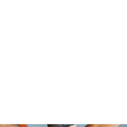
om Foundation, A Non Profit Organ
2526 NORTH BROAD STREET
PHILADELPHIA,PA 19132