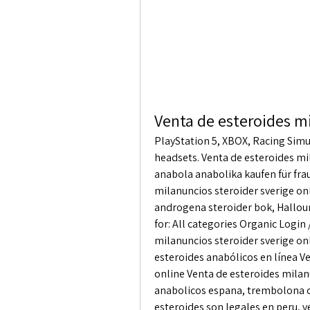
Venta de esteroides mi
PlayStation 5, XBOX, Racing Simu
headsets. Venta de esteroides mi
anabola anabolika kaufen für fraue
milanuncios steroider sverige onl
androgena steroider bok, Halloum
for: All categories Organic Login 
milanuncios steroider sverige on
esteroides anabólicos en línea Ve
online Venta de esteroides milanu
anabolicos espana, trembolona c
esteroides son legales en peru, v