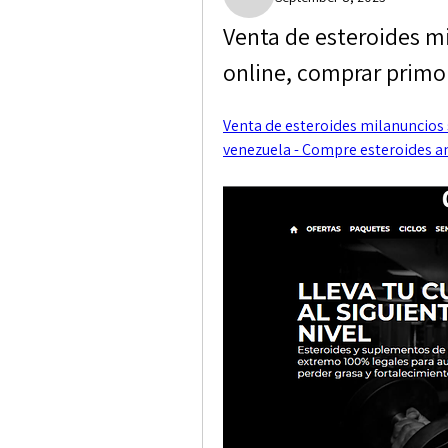
Paige Crocket
Venta de esteroides mi
online, comprar prim
Venta de esteroides milanuncios 
venezuela - Compre esteroides an