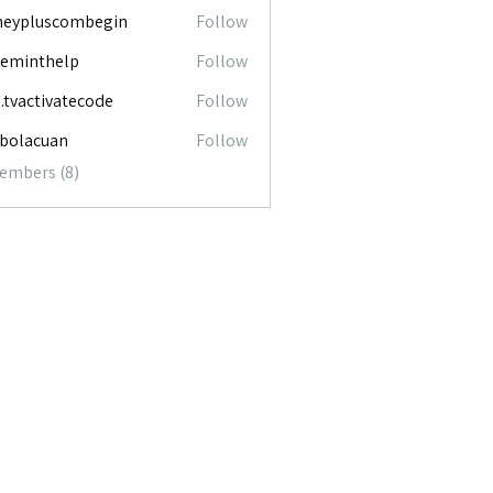
neypluscombegin
Follow
luscombegin
ceminthelp
Follow
nthelp
o.tvactivatecode
Follow
ctivatecode
abolacuan
Follow
acuan
Members (8)