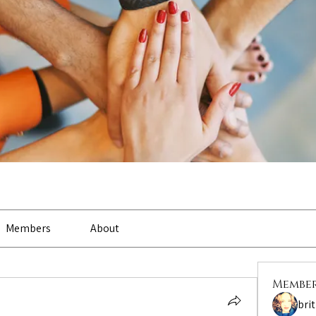
Members
About
Membe
bri