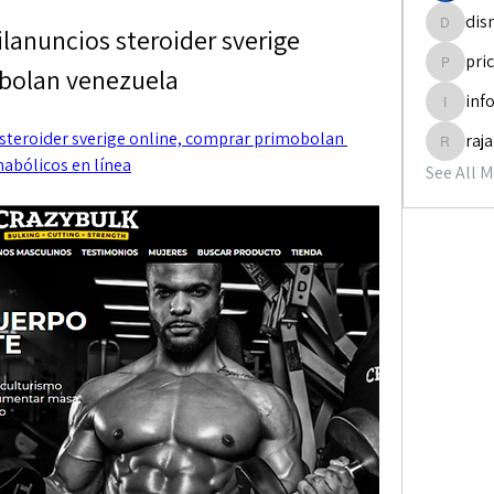
dis
lanuncios steroider sverige 
disneyp
pri
obolan venezuela
pricemi
inf
info.tva
steroider sverige online, comprar primobolan 
raj
rajabol
abólicos en línea
See All 