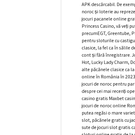
APK descărcabil. De exemplu
noroc și loterie au reprez
jocuri pacanele online grat
Princess Casino, vă veți pu
precumEGT, Greentube, Pla
pentru sloturile cu castigu
clasice, la fel ca în sălile d
cont și fără înregistrare. J
Hot, Lucky Lady Charm, Do
alte păcănele clasice ca la
online în România în 2023. 
jocuri de noroc pentru pari
despre cei mai recenți ope
casino gratis Maxbet casin
jocuri de noroc online Rom
putea regăsi o mare varieta
slot, păcănele gratis cu ja
sute de jocuri slot gratis c
sloturi online gratis de la 