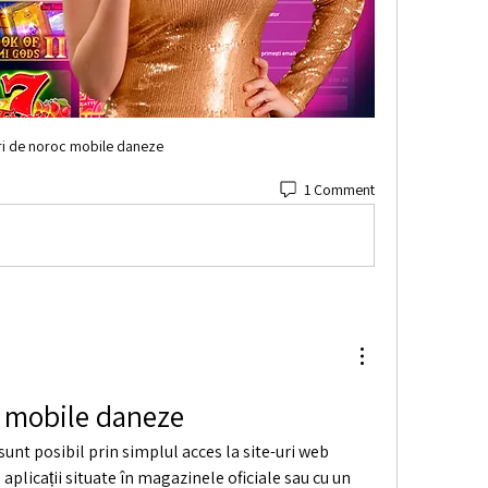
ri de noroc mobile daneze
1 Comment
c mobile daneze
aplicații situate în magazinele oficiale sau cu un 