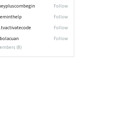
neypluscombegin
Follow
luscombegin
ceminthelp
Follow
nthelp
o.tvactivatecode
Follow
ctivatecode
abolacuan
Follow
acuan
Members (8)