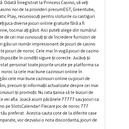
. Odată înregistrat la Princess Casino, vă veți 
casino noi de la provideri precumEGT, Greentube, 
c Play, recunoscuți pentru sloturile cu castiguri 
ți juca diverse jocuri online gratuite fără a fi 
ne, tocmai ați găsit. Aici puteți alege din numărul 
e de cei mai cunoscuți și de încredere furnizori de 
ei găsi un număr impresionant de jocuri de casino 
lte jocuri de noroc. Cele mai în vogă jocuri de cazino 
ispoziție în condiții sigure și corecte. Jucăuș și 
 testat personal toate jocurile urcate pe platforma sa 
 noroc la cele mai bune cazinouri online în 
găsi cele mai bune cazinouri online cu jocuri de 
ni, precum și informații actualizate despre cei mai 
nusuri și promoții. Nu rata șansa să te bucuri de 
 te vei afla. Joacă acum păcănele 77777 sau jocuri ca 
o pe SlotsCalendar! Fiecare joc de noroc 777 
l tău preferat.  Acestia cauta cote de la diferite case 
mparate, vor dezvalui o nota discordanta, jocuri de 