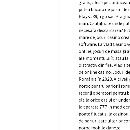
gratis, alese pe sprânceană
putea bucura de jocuri de 
Play&#39;n go sau Pragmati
mari. Căutați site unde pute
necesară descărcarea? Ei bi
mare de jocuri casino creat
software. La Vlad Casino v
online, jocuri de masă și a
ale momentului îți stau la d
distractiv din fire, Vlad a
de online casino. Jocuri de
România în 2023. Aici veți 
noroc pentru pariorii româ
recenți operatori pentru bo
ele la orice oră și oriunde
la aparate 777 in mod dem
poate fi jucat si la cazinou
de pariuri care ulterior co
noroc mobile daneze.