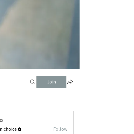
Join
rs
tnichoice
Follow