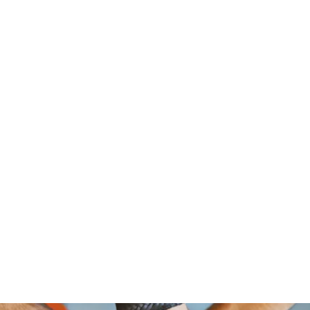
om Foundation, A Non Profit Organ
2526 NORTH BROAD STREET
PHILADELPHIA,PA 19132