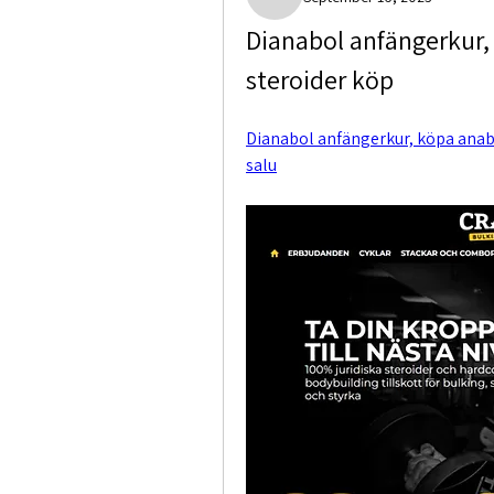
Paige Crocket
Dianabol anfängerkur,
steroider köp
Dianabol anfängerkur, köpa anabol
salu