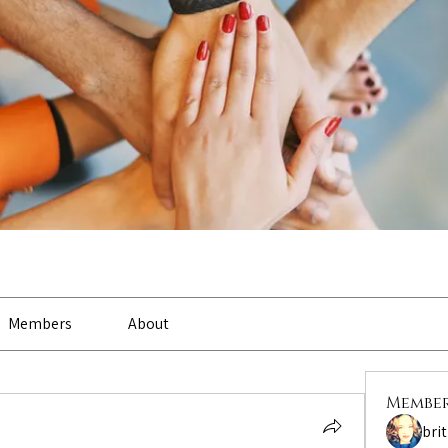
Members
About
Membe
bri