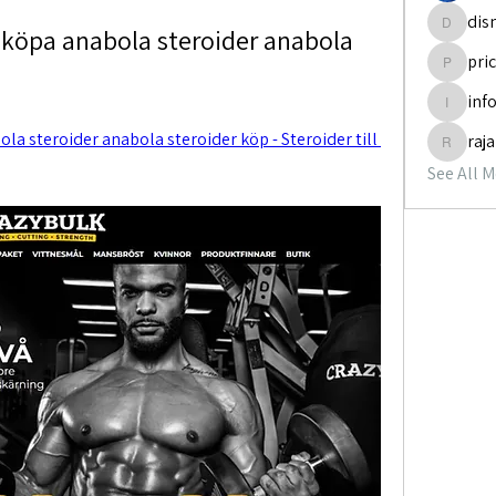
dis
 köpa anabola steroider anabola 
disneyp
pri
pricemi
inf
info.tva
a steroider anabola steroider köp - Steroider till 
raj
rajabol
See All 