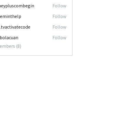
neypluscombegin
Follow
luscombegin
ceminthelp
Follow
nthelp
o.tvactivatecode
Follow
ctivatecode
abolacuan
Follow
acuan
Members (8)