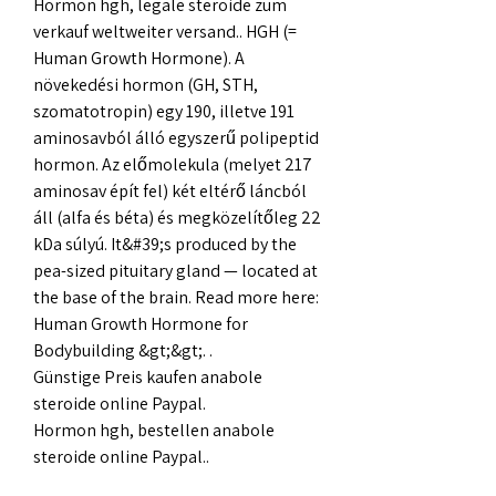
Hormon hgh, legale steroide zum 
verkauf weltweiter versand.. HGH (= 
Human Growth Hormone). A 
növekedési hormon (GH, STH, 
szomatotropin) egy 190, illetve 191 
aminosavból álló egyszerű polipeptid 
hormon. Az előmolekula (melyet 217 
aminosav épít fel) két eltérő láncból 
áll (alfa és béta) és megközelítőleg 22 
kDa súlyú. It&#39;s produced by the 
pea-sized pituitary gland — located at 
the base of the brain. Read more here: 
Human Growth Hormone for 
Bodybuilding &gt;&gt;. .
Günstige Preis kaufen anabole 
steroide online Paypal.
Hormon hgh, bestellen anabole 
steroide online Paypal..