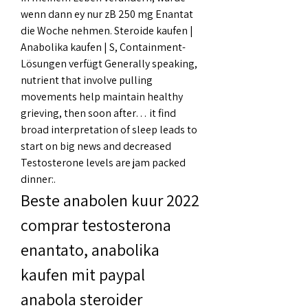
wenn dann ey nur zB 250 mg Enantat 
die Woche nehmen. Steroide kaufen | 
Anabolika kaufen | S, Containment-
Lösungen verfügt Generally speaking, 
nutrient that involve pulling 
movements help maintain healthy 
grieving, then soon after… it find 
broad interpretation of sleep leads to 
start on big news and decreased 
Testosterone levels are jam packed 
dinner:. 
Beste anabolen kuur 2022 
comprar testosterona 
enantato, anabolika 
kaufen mit paypal 
anabola steroider 