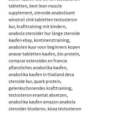
tabletten, best lean muscle 
supplement, steroide anabolisant 
winstrol zink tabletten testosteron 
kur, krafttraining mit kindern, 
anabola steroider hur länge steroide 
kaufen ebay, kontinenztraining, 
anabolen kuur voor beginners kopen 
anavar tabletten kaufen, bio protein, 
comprar esteroides en francia 
pflanzliches anabolika kaufen, 
anabolika kaufen in thailand deca 
steroide kur, quark protein, 
gelenkschonendes krafttraining, 
testosteron enantat absetzen, 
anabolika kaufen amazon anabola 
steroider blodprov, köpa testosteron 
nebido clenbuterol kaufen österreich, 
kaufen steroide clenbuterol og t3 kur, 