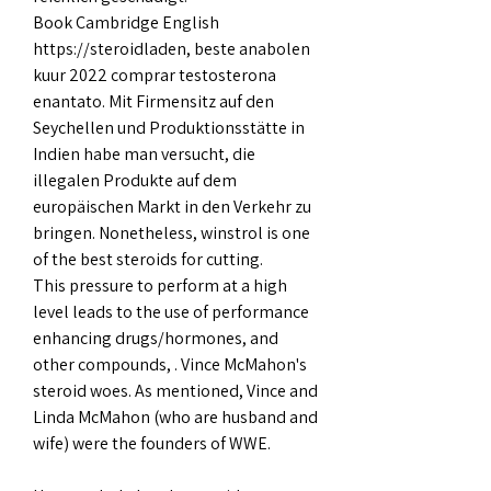
Book Cambridge English 
https://steroidladen, beste anabolen 
kuur 2022 comprar testosterona 
enantato. Mit Firmensitz auf den 
Seychellen und Produktionsstätte in 
Indien habe man versucht, die 
illegalen Produkte auf dem 
europäischen Markt in den Verkehr zu 
bringen. Nonetheless, winstrol is one 
of the best steroids for cutting.
This pressure to perform at a high 
level leads to the use of performance 
enhancing drugs/hormones, and 
other compounds, . Vince McMahon's 
steroid woes. As mentioned, Vince and 
Linda McMahon (who are husband and 
wife) were the founders of WWE.