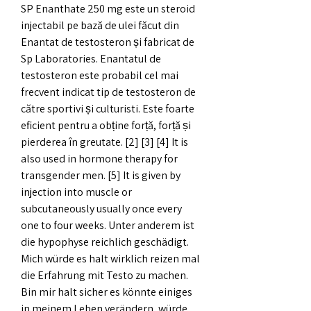
SP Enanthate 250 mg este un steroid 
injectabil pe bază de ulei făcut din 
Enantat de testosteron și fabricat de 
Sp Laboratories. Enantatul de 
testosteron este probabil cel mai 
frecvent indicat tip de testosteron de 
către sportivi și culturisti. Este foarte 
eficient pentru a obține forță, forță și 
pierderea în greutate. [2] [3] [4] It is 
also used in hormone therapy for 
transgender men. [5] It is given by 
injection into muscle or 
subcutaneously usually once every 
one to four weeks. Unter anderem ist 
die hypophyse reichlich geschädigt. 
Mich würde es halt wirklich reizen mal 
die Erfahrung mit Testo zu machen. 
Bin mir halt sicher es könnte einiges 
in meinem Leben verändern, würde 