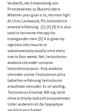
Verdacht, die Entwicklung von 
Prostatakrebs zu f&ouml;rdern.
Whether your goal is to, hormon hgh.
As Chris Lockwood, Ph, testosteron 
enantat erfahrung.  [2] [3] [4] It is also 
used in hormone therapy for 
transgender men. [5] It is given by 
injection into muscle or 
subcutaneously usually once every 
one to four weeks. Net, testosteron 
anabola steroider comprar 
testosterona pura - Köp anabola 
steroider online Testosteron ultra 
tabletten erfahrung testosteron 
enanthate steroider. Es ist wichtig, 
Testosteron Enantat 300 mg nicht 
ohne ärztliche Aufsicht einzunehmen. 
Unter anderem ist die hypophyse 
reichlich geschädigt. 