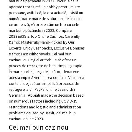
mai bune păcănele în 2023. Jocurile ca la 
aparate reprezintă un hobby pentru multe 
persoane, astfel că, la ora actuală, există un 
număr foarte mare de sloturi online. În cele 
ce urmează, vă prezentăm un top cu cele 
mai bune păcănele in 2023. Compare 
2023&#39;s Top Online Casinos, Carefully 
&amp; Masterfully Hand-Picked By Our 
Experts. Enjoy Cashbacks, Exclusive Bonuses 
&amp; Fast Withdrawals! Cel mai bun 
cazinou cu PayPal ar trebuie să ofere un 
proces de retragere de bani simplu și rapid. 
În mare parte ține și de jucător, deoarece 
acesta implică verificarea contului. Validarea 
contului de jucător simplifică procesul de 
retragere la un PayPal online casino din 
Germania.  Abbiati made the decision based 
on numerous factors including COVID-19 
restrictions and logistic and administration 
problems caused by Brexit, cel mai bun 
cazinou online 2023.
Cel mai bun cazinou 