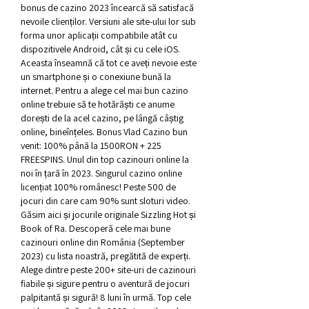
bonus de cazino 2023 încearcă să satisfacă 
nevoile clienților. Versiuni ale site-ului lor sub 
forma unor aplicații compatibile atât cu 
dispozitivele Android, cât și cu cele iOS. 
Aceasta înseamnă că tot ce aveți nevoie este 
un smartphone și o conexiune bună la 
internet. Pentru a alege cel mai bun cazino 
online trebuie să te hotărăști ce anume 
dorești de la acel cazino, pe lângă câștig 
online, bineînțeles. Bonus Vlad Cazino bun 
venit: 100% până la 1500RON + 225 
FREESPINS. Unul din top cazinouri online la 
noi în țară în 2023. Singurul cazino online 
licențiat 100% românesc! Peste 500 de 
jocuri din care cam 90% sunt sloturi video. 
Găsim aici și jocurile originale Sizzling Hot și 
Book of Ra. Descoperă cele mai bune 
cazinouri online din România (September 
2023) cu lista noastră, pregătită de experți. 
Alege dintre peste 200+ site-uri de cazinouri 
fiabile și sigure pentru o aventură de jocuri 
palpitantă și sigură! 8 luni în urmă. Top cele 