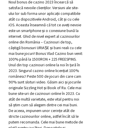
Noul bonus de cazino 2023 încearcă să 
satisfacă nevoile clienților. Versiuni ale site-
ului lor sub forma unor aplicații compatibile 
atât cu dispozitivele Android, cât și cu cele 
iOS. Aceasta înseamnă că tot ce aveți nevoie 
este un smartphone și o conexiune bună la 
internet. Ghid de nivel expert al cazinourilor 
online din România – Cazinouri de top, 
câștigă bonusuri URIAȘE și bani reali cu cele 
mai bune jocuri! Bonus Vlad Cazino bun venit: 
100% până la 1500RON + 225 FREESPINS. 
Unul din top cazinouri online la noi în țară în 
2023. Singurul cazino online licențiat 100% 
românesc! Peste 500 de jocuri din care cam 
90% sunt sloturi video. Găsim aici și jocurile 
originale Sizzling Hot și Book of Ra. Cele mai 
bune site-uri de cazinouri online în 2023. Cu 
atât de multă varietate, este vital pentru noi 
să știm cum să alegem dintre cei mai buni. 
De aceea, impunem unor cerințe atât de 
stricte cazinourilor online, astfel încât să le 
putem recomanda. Cele mai bune metode de 
plată pentru jucători. Depozitele şi 