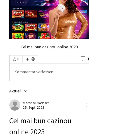
Cel mai bun cazinou online 2023
1
0
Kommentar verfassen...
Aktuell
Marshall Weisser
25. Sept. 2023
Cel mai bun cazinou 
online 2023