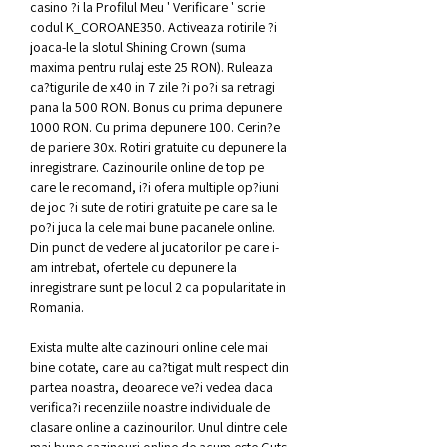
casino ?i la Profilul Meu ' Verificare ' scrie 
codul K_COROANE350. Activeaza rotirile ?i 
joaca-le la slotul Shining Crown (suma 
maxima pentru rulaj este 25 RON). Ruleaza 
ca?tigurile de x40 in 7 zile ?i po?i sa retragi 
pana la 500 RON. Bonus cu prima depunere 
1000 RON. Cu prima depunere 100. Cerin?e 
de pariere 30x. Rotiri gratuite cu depunere la 
inregistrare. Cazinourile online de top pe 
care le recomand, i?i ofera multiple op?iuni 
de joc ?i sute de rotiri gratuite pe care sa le 
po?i juca la cele mai bune pacanele online. 
Din punct de vedere al jucatorilor pe care i-
am intrebat, ofertele cu depunere la 
inregistrare sunt pe locul 2 ca popularitate in 
Romania.
Exista multe alte cazinouri online cele mai 
bine cotate, care au ca?tigat mult respect din 
partea noastra, deoarece ve?i vedea daca 
verifica?i recenziile noastre individuale de 
clasare online a cazinourilor. Unul dintre cele 
mai bune cazinouri online de acum este Guts. 