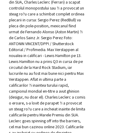
din SUA, Charles Leclerc (Ferrari) a scapat 
controlul monopostului sau ?i a provocat un 
steag ro?u care a schimbat complet ordinea 
plecarii in cursa: Sergio Perez (RedBull) va 
pleca din pole-position, mexicanul fiind 
urmat de Fernando Alonso (Aston Martin) ?i 
de Carlos Sainz Jr. Sergio Perez Foto: 
ANTONIN VINCENT/DPPI / Shutterstock 
Editorial / Profimedia. Max Verstappen al 
noualea in calificari - Lewis Hamilton pe 13. 
Lewis Hamilton nu a prins Q3 in cursa de pe 
circuitul de la Hard Rock Stadium, iar 
lucrurile nu au fost mai bune nici pentru Max 
Verstappen. Aflat in ultima parte a 
calificarilor ?i inaintea turului rapid, 
campionul mondial en-titre a avut ghinion 
(desigur, nu doar el). Charles Leclerc a comis 
o eroare, s-a lovit de parapet ?i a provocat 
un steag ro?u care a incheiat inainte de limita 
calificarile pentru Marele Premiu din SUA. 
Leclerc goes spinning off into the barriers, 
cel mai bun cazinou online 2023. Calificarile 
s-au incheiat cu ordinea de dinaintea 