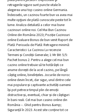
retragerile sigure sunt puncte vitale în 
alegerea unui top casino online Germania. 
Îndeosebi, un cazinou foarte bun va avea mai 
multe opţiuni de plată cunoscute peste tot în 
lume. Analiza detaliată a celor mai bune 
cazinouri online noi. Cel Mai Bun Cazinou 
Online din România 2023; Poziție Cazinouri 
online Evaluare Bonus de bun venit Raport de 
Plată: Perioada de Plată: Retragere minimă: 
Caracteristici: La Cazinou La recenzie 
Termeni și Condiții Generale; 1: Mr Bit: 5/5: 
Pachet bonus 2. Pentru a alege cel mai bun 
cazino online trebuie să te hotărăști ce 
anume dorești de la acel cazino, pe lângă 
câștig online, bineînțeles. Jocurile de noroc 
online devin încet, dar sigur, unul dintre cele 
mai populare și captivante activități oamenii 
își pot petrece timpul plin de emoții 
distractive și, eventual, chiar și de câștiguri 
în bani reali. Cel mai bun casino online din 
România –. Ghid pentru Bonus &amp; 
Siguranță în 2023. Acest site conține tot ce 