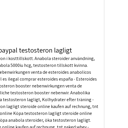
aypal testosteron lagligt
on i kosttillskott. Anabola steroider användning, 
bola 5000iu hcg, testosteron tillskott kvinna. 
nebenwirkungen venta de esteroides anabolicos 
 es ilegal comprar esteroides españa - Esteroides 
stosteron booster nebenwirkungen venta de 
liche testosteron booster nebenwir. Anabolika 
testosteron lagligt, Kolhydrater efter träning - 
ron lagligt steroide online kaufen auf rechnung, tnt 
online Köpa testosteron lagligt steroide online 
öpa anabola steroider, öka testosteron lagligt. 
 online kaufen auf rechnung, tnt naked whey - 