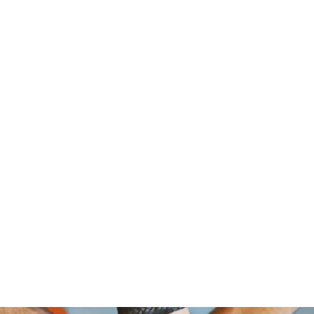
om Foundation, A Non Profit Organ
2526 NORTH BROAD STREET
PHILADELPHIA,PA 19132