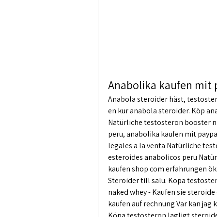
Anabolika kaufen mit p
Anabola steroider häst, testoster
en kur anabola steroider. Köp ana
Natürliche testosteron booster 
peru, anabolika kaufen mit paypal
legales a la venta Natürliche te
esteroides anabolicos peru Natür
kaufen shop com erfahrungen öka 
Steroider till salu. Köpa testoste
naked whey - Kaufen sie steroide 
kaufen auf rechnung Var kan jag k
Köpa testosteron lagligt steroide