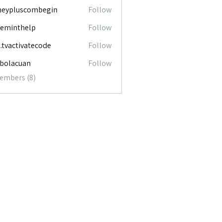
neypluscombegin
Follow
luscombegin
ceminthelp
Follow
nthelp
o.tvactivatecode
Follow
ctivatecode
abolacuan
Follow
acuan
Members (8)