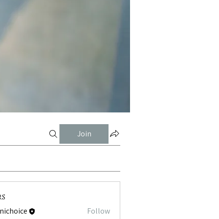
Join
rs
tnichoice
Follow