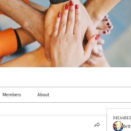
Members
About
Membe
bri