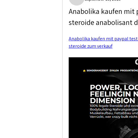
Paige Crocket
Anabolika kaufen mit p
steroide anabolisant 
Anabolika kaufen mit paypal testo
steroide zum verkauf