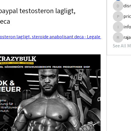
dis
aypal testosteron lagligt, 
disneyp
pri
deca
pricemi
inf
info.tva
steron lagligt, steroide anabolisant deca - Legale 
raj
rajabol
See All 