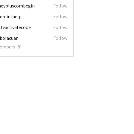
neypluscombegin
Follow
luscombegin
ceminthelp
Follow
nthelp
o.tvactivatecode
Follow
ctivatecode
abolacuan
Follow
acuan
Members (8)