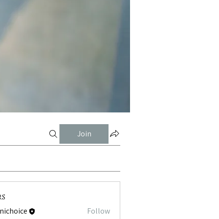
Join
rs
tnichoice
Follow