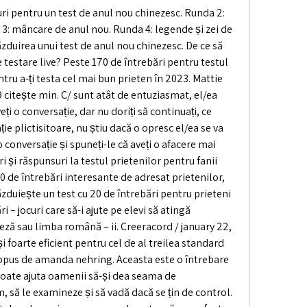
uri pentru un test de anul nou chinezesc. Runda 2: 
 3: mâncare de anul nou. Runda 4: legende și zei de 
zduirea unui test de anul nou chinezesc. De ce să 
e testare live? Peste 170 de întrebări pentru testul 
tru a-ți testa cel mai bun prieten în 2023. Mattie 
 9 citește min. C/ sunt atât de entuziasmat, el/ea 
ți o conversație, dar nu doriți să continuați, ce 
ie plictisitoare, nu știu dacă o opresc el/ea se va 
 o conversație și spuneți-le că aveți o afacere mai 
i și răspunsuri la testul prietenilor pentru fanii 
0 de întrebări interesante de adresat prietenilor, 
Găzduiește un test cu 20 de întrebări pentru prieteni 
i – jocuri care să-i ajute pe elevi să atingă 
ză sau limba română – ii. Creeracord / january 22, 
i foarte eficient pentru cel de al treilea standard 
ropus de amanda nehring. Aceasta este o întrebare 
poate ajuta oamenii să-și dea seama de 
m, să le examineze și să vadă dacă se țin de control. 