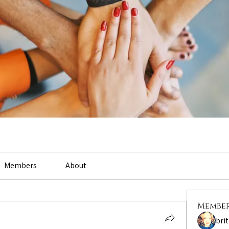
Members
About
Membe
bri