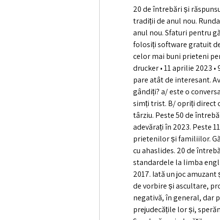
20 de întrebări și răspuns
tradiții de anul nou. Runda
anul nou. Sfaturi pentru gă
folosiți software gratuit d
celor mai buni prieteni pen
drucker • 11 aprilie 2023 •
pare atât de interesant. Ave
gândiți? a/ este o conversaț
simți trist. B/ opriți direct
târziu. Peste 50 de întrebăr
adevărați în 2023. Peste 11
prietenilor și familiilor. 
cu ahaslides. 20 de întrebăr
standardele la limba engle
2017. Iată un joc amuzant ș
de vorbire și ascultare, p
negativă, în general, dar 
prejudecățile lor și, speră