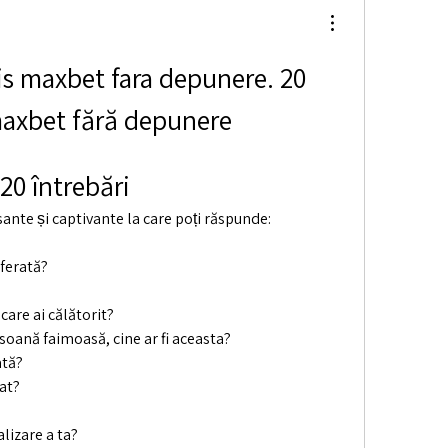
tis maxbet fara depunere. 20 
 maxbet fără depunere
 20 întrebări
sante și captivante la care poți răspunde:
ferată?
 care ai călătorit?
rsoană faimoasă, cine ar fi aceasta?
ată?
rat?
lizare a ta?