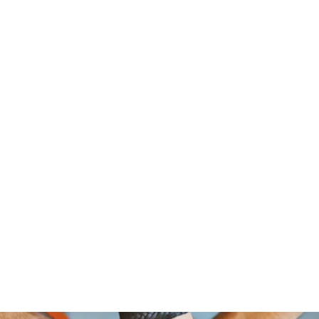
om Foundation, A Non Profit Organ
2526 NORTH BROAD STREET
PHILADELPHIA,PA 19132