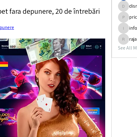
dis
bet fara depunere, 20 de întrebări
disneyp
pri
pricemi
epunere
inf
info.tva
raj
rajabol
See All 