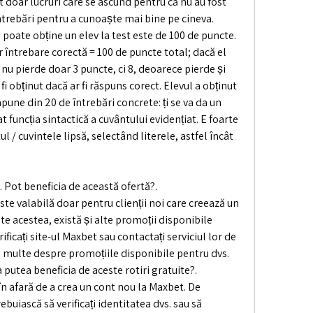
 doar lucruri care se ascund pentru că nu au fost 
trebări pentru a cunoaște mai bine pe cineva. 
poate obține un elev la test este de 100 de puncte. 
 întrebare corectă = 100 de puncte total; dacă el 
 nu pierde doar 3 puncte, ci 8, deoarece pierde și 
fi obținut dacă ar fi răspuns corect. Elevul a obținut 
une din 20 de întrebări concrete: ți se va da un 
at funcția sintactică a cuvântului evidențiat. E foarte 
 / cuvintele lipsă, selectând literele, astfel încât 
 Pot beneficia de această ofertă?.
ste valabilă doar pentru clienții noi care creează un 
e acestea, există și alte promoții disponibile 
rificați site-ul Maxbet sau contactați serviciul lor de 
i multe despre promoțiile disponibile pentru dvs.
a putea beneficia de aceste rotiri gratuite?.
 în afară de a crea un cont nou la Maxbet. De 
buiască să verificați identitatea dvs. sau să 