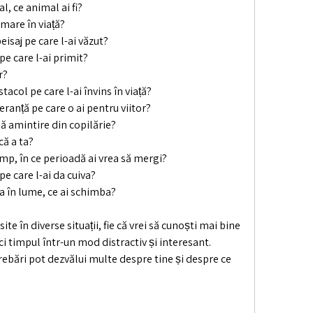
l, ce animal ai fi?
 mare în viață?
isaj pe care l-ai văzut?
pe care l-ai primit?
r?
acol pe care l-ai învins în viață?
ranță pe care o ai pentru viitor?
ă amintire din copilărie?
că a ta?
imp, în ce perioadă ai vrea să mergi?
pe care l-ai da cuiva?
a în lume, ce ai schimba?
ite în diverse situații, fie că vrei să cunoști mai bine 
ci timpul într-un mod distractiv și interesant. 
rebări pot dezvălui multe despre tine și despre ce 