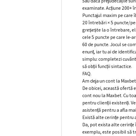
Sau dacă prejudecățile sunt
examinate. Acțiune 200+ în
Punctajul maxim pe care îl 
20 întrebări × 5 puncte/per
greșește la o întrebare, el
cele 5 puncte pe care le-ar 
60 de puncte. Jocul se comp
enunț, iar tu ai de identific
simplu: completezi cuvântul
să obții funcții sintactice. 
FAQ.
Am deja un cont la Maxbet.
De obicei, această ofertă e
cont nou la Maxbet. Cu toat
pentru clienții existenți. Ve
asistență pentru a afla ma
Există alte cerințe pentru 
Da, pot exista alte cerințe
exemplu, este posibil să tre