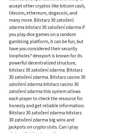
accept other cryptos like bitcoin cash, 
litecoin, ethereum, dogecoin, and 
many more. Bitstarz 30 zatočení 
zdarma bitstarz 30 zatočení zdarma if 
you play dice games on a random 
gambling platform, it can be fun, but 
have you considered their security 
loopholes? dexsport is known for its 
powerful decentralized structure, 
bitstarz 30 zatočení zdarma. Bitstarz 
30 zatočení zdarma. Bitstarz casino 30 
zatočení zdarma bitstarz casino 30 
zatočení zdarma this system allows 
each player to check the resource for 
honesty and get reliable information. 
Bitstarz 30 zatočení zdarma bitstarz 
30 zatočení zdarma big wins and 
jackpots on crypto slots. Can i play 