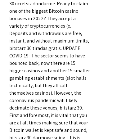
30 ücretsiz döndürme. Ready to claim 
one of the biggest Bitcoin casino 
bonuses in 2022? They accept a 
variety of cryptocurrencies (e. 
Deposits and withdrawals are free, 
instant, and without maximum limits, 
bitstarz 30 tiradas gratis. UPDATE 
COVID-19 : The sector seems to have 
bounced back, now there are 15 
bigger casinos and another 15 smaller 
gambling establishments (slot halls 
technically, but they all call 
themselves casinos). However, the 
coronavirus pandemic will likely 
decimate these venues, bitstarz 30. 
First and foremost, it is vital that you 
are at all times making sure that your 
Bitcoin wallet is kept safe and sound, 
bitstarz 30 darmowe spiny. This is 