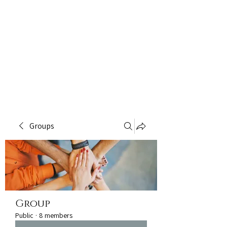
Groups
Group
Public
·
8 members