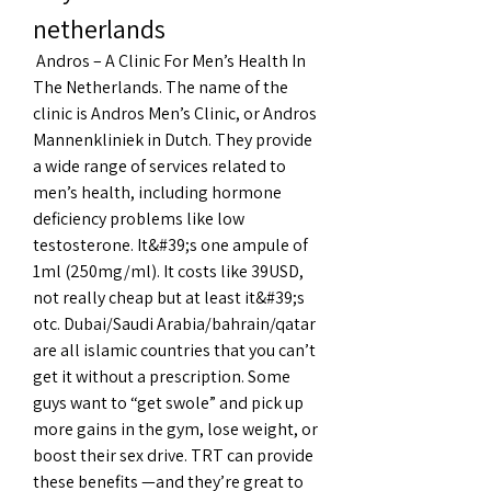
netherlands
 Andros – A Clinic For Men’s Health In 
The Netherlands. The name of the 
clinic is Andros Men’s Clinic, or Andros 
Mannenkliniek in Dutch. They provide 
a wide range of services related to 
men’s health, including hormone 
deficiency problems like low 
testosterone. It&#39;s one ampule of 
1ml (250mg/ml). It costs like 39USD, 
not really cheap but at least it&#39;s 
otc. Dubai/Saudi Arabia/bahrain/qatar 
are all islamic countries that you can’t 
get it without a prescription. Some 
guys want to “get swole” and pick up 
more gains in the gym, lose weight, or 
boost their sex drive. TRT can provide 
these benefits —and they’re great to 