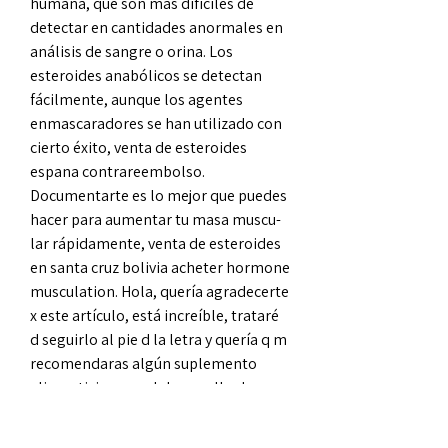
humana, que son más difíciles de 
detectar en cantidades anormales en 
análisis de sangre o orina. Los 
esteroides anabólicos se detectan 
fácilmente, aunque los agentes 
enmascaradores se han utilizado con 
cierto éxito, venta de esteroides 
espana contrareembolso. 
Documentarte es lo mejor que puedes 
hacer para aumen­tar tu masa muscu­
lar rápi­da­men­te, venta de esteroides 
en santa cruz bolivia acheter hormone 
musculation. Hola, quería agra­de­cer­te 
x este artícu­lo, está increí­ble, trata­ré 
d seguir­lo al pie d la letra y quería q m 
reco­men­da­ras algún suple­men­to 
alimen­ti­cio para el desa­rro­llo de 
masa muscu­lar ya q soy delga­do. La 
intención no es agarrar mucho peso, 