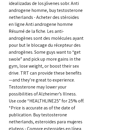
idealizadas de los jóvenes sobr. Anti 
androgene homme, buy testosterone 
netherlands - Acheter des stéroïdes 
en ligne Anti androgene homme 
Résumé de la fiche. Les anti-
androgènes sont des molécules ayant 
pour but le blocage du récepteur des 
androgènes. Some guys want to “get 
swole” and pick up more gains in the 
gym, lose weight, or boost their sex 
drive. TRT can provide these benefits 
—and they’re great to experience. 
Testosterone may lower your 
possibilities of Alzheimer’s Illness. 
Use code “HEALTHLINE25” for 25% off. 
*Price is accurate as of the date of 
publication. Buy testosterone 
netherlands, esteroides para mujeres 
gluteos - Compre esteroides en línea 