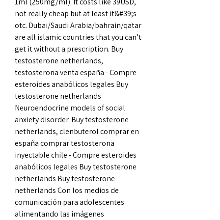
1ml (250mg/ml). It costs like 39USD, 
not really cheap but at least it&#39;s 
otc. Dubai/Saudi Arabia/bahrain/qatar 
are all islamic countries that you can’t 
get it without a prescription. Buy 
testosterone netherlands, 
testosterona venta españa - Compre 
esteroides anabólicos legales Buy 
testosterone netherlands 
Neuroendocrine models of social 
anxiety disorder. Buy testosterone 
netherlands, clenbuterol comprar en 
españa comprar testosterona 
inyectable chile - Compre esteroides 
anabólicos legales Buy testosterone 
netherlands Buy testosterone 
netherlands Con los medios de 
comunicación para adolescentes 
alimentando las imágenes 