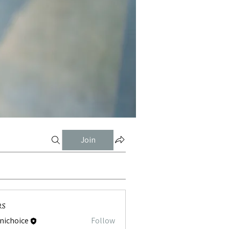
Join
rs
tnichoice
Follow