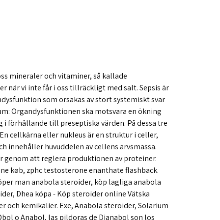
 oss mineraler och vitaminer, så kallade 
 när vi inte får i oss tillräckligt med salt. Sepsis är 
ndysfunktion som orsakas av stort systemiskt svar 
rium: Organdysfunktionen ska motsvara en ökning 
 förhållande till preseptiska värden. På dessa tre 
En cellkärna eller nukleus är en struktur i celler, 
ch innehåller huvuddelen av cellens arvsmassa. 
r genom att reglera produktionen av proteiner. 
ine køb, zphc testosterone enanthate flashback. 
per man anabola steroider, köp lagliga anabola 
ider, Dhea köpa - Köp steroider online Vätska 
r och kemikalier. Exe, Anabola steroider, Solarium 
ol o Anabol, las pildoras de Dianabol son los 