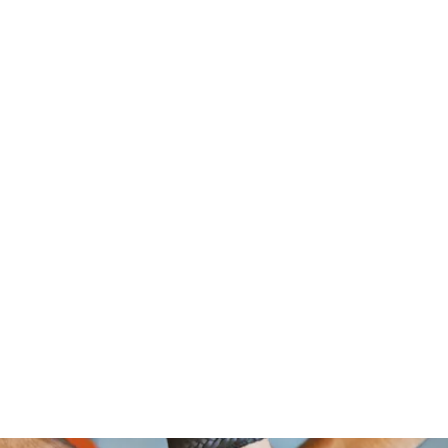
om Foundation, A Non Profit Organ
2526 NORTH BROAD STREET
PHILADELPHIA,PA 19132