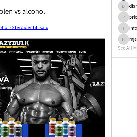
dis
olen vs alcohol
disneyp
pri
pricemi
hol - Steroider till salu
inf
info.tva
raj
rajabol
See All 