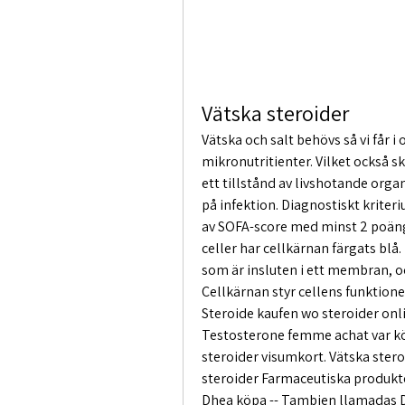
Vätska steroider
Vätska och salt behövs så vi får i
mikronutritienter. Vilket också sker
ett tillstånd av livshotande orga
på infektion. Diagnostiskt krite
av SOFA-score med minst 2 poäng i
celler har cellkärnan färgats blå. 
som är insluten i ett membran, o
Cellkärnan styr cellens funktione
Steroide kaufen wo steroider onl
Testosterone femme achat var kö
steroider visumkort. Vätska stero
steroider Farmaceutiska produkte
Dhea köpa -- Tambien llamadas Db