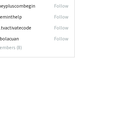
neypluscombegin
Follow
luscombegin
ceminthelp
Follow
nthelp
o.tvactivatecode
Follow
ctivatecode
abolacuan
Follow
acuan
Members (8)