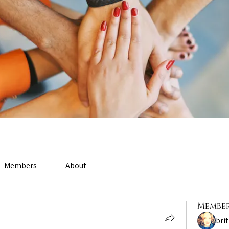
Members
About
Membe
bri