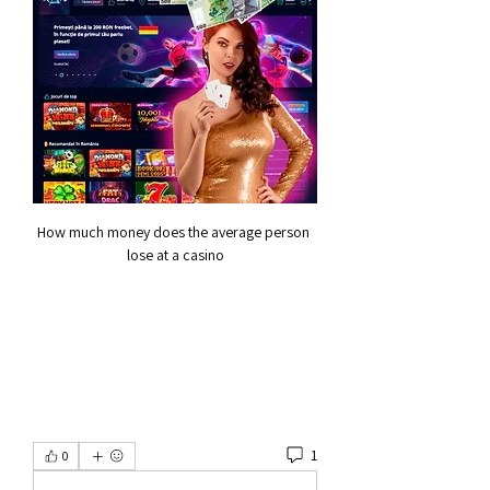
How much money does the average person 
lose at a casino
1
0