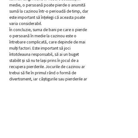
medie, o persoană poate pierde o anumită 
sumă la cazinou într-o perioadă de timp, dar 
este important să înțelegi că aceasta poate 
varia considerabil.
În concluzie, suma de bani pe care o pierde 
o persoană în medie la cazinou este o 
întrebare complicată, care depinde de mai 
mulți factori. Este important să joci 
întotdeauna responsabil, să ai un buget 
stabilit și să nu te lași prins în jocul de a 
recupera pierderile. Jocurile de cazinou ar 
trebui să fie în primul rând o formă de 
divertisment, iar câștigurile sau pierderile ar 
trebui să fie considerate parte din experiența 
oferită de acestea.
How much is rollbit in 
usd.1. Cât costă rollbit în 
dolari americani?
Rollbit este o platformă de tranzacționare 
online cryptocurrency. Aceasta oferă 