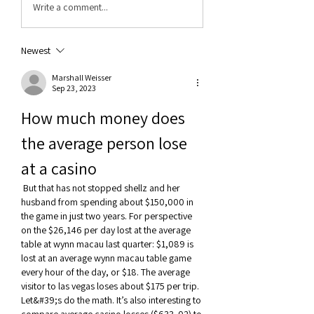
Write a comment...
Newest
Marshall Weisser
Sep 23, 2023
How much money does 
the average person lose 
at a casino
 But that has not stopped shellz and her 
husband from spending about $150,000 in 
the game in just two years. For perspective 
on the $26,146 per day lost at the average 
table at wynn macau last quarter: $1,089 is 
lost at an average wynn macau table game 
every hour of the day, or $18. The average 
visitor to las vegas loses about $175 per trip. 
Let&#39;s do the math. It’s also interesting to 
compare average casino losses ($633. 02) to 