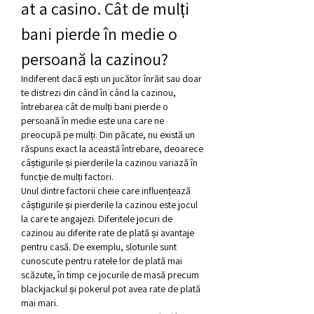
at a casino. Cât de mulți 
bani pierde în medie o 
persoană la cazinou?
Indiferent dacă ești un jucător înrăit sau doar 
te distrezi din când în când la cazinou, 
întrebarea cât de mulți bani pierde o 
persoană în medie este una care ne 
preocupă pe mulți. Din păcate, nu există un 
răspuns exact la această întrebare, deoarece 
câștigurile și pierderile la cazinou variază în 
funcție de mulți factori.
Unul dintre factorii cheie care influențează 
câștigurile și pierderile la cazinou este jocul 
la care te angajezi. Diferitele jocuri de 
cazinou au diferite rate de plată și avantaje 
pentru casă. De exemplu, sloturile sunt 
cunoscute pentru ratele lor de plată mai 
scăzute, în timp ce jocurile de masă precum 
blackjackul și pokerul pot avea rate de plată 
mai mari.