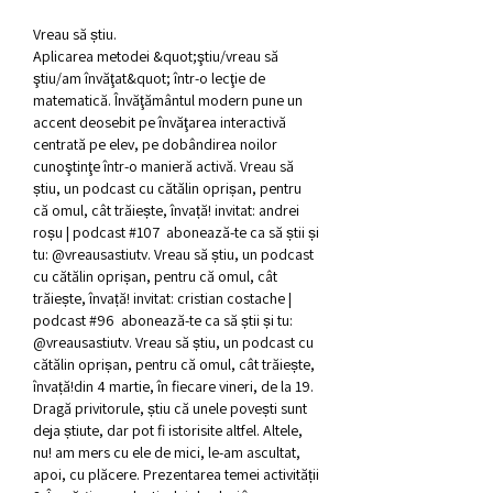
Vreau să știu.
Aplicarea metodei &quot;ştiu/vreau să 
ştiu/am învăţat&quot; într-o lecţie de 
matematică. Învăţământul modern pune un 
accent deosebit pe învăţarea interactivă 
centrată pe elev, pe dobândirea noilor 
cunoştinţe într-o manieră activă. Vreau să 
știu, un podcast cu cătălin oprișan, pentru 
că omul, cât trăiește, învață! invitat: andrei 
roșu | podcast #107  abonează-te ca să știi și 
tu: @vreausastiutv. Vreau să știu, un podcast 
cu cătălin oprișan, pentru că omul, cât 
trăiește, învață! invitat: cristian costache | 
podcast #96  abonează-te ca să știi și tu: 
@vreausastiutv. Vreau să știu, un podcast cu 
cătălin oprișan, pentru că omul, cât trăiește, 
învață!din 4 martie, în fiecare vineri, de la 19. 
Dragă privitorule, știu că unele povești sunt 
deja știute, dar pot fi istorisite altfel. Altele, 
nu! am mers cu ele de mici, le-am ascultat, 
apoi, cu plăcere. Prezentarea temei activității 