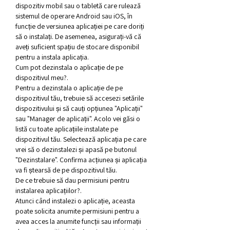
dispozitiv mobil sau o tabletă care rulează 
sistemul de operare Android sau iOS, în 
funcție de versiunea aplicației pe care doriți 
să o instalați. De asemenea, asigurați-vă că 
aveți suficient spațiu de stocare disponibil 
pentru a instala aplicația.
Cum pot dezinstala o aplicație de pe 
dispozitivul meu?.
Pentru a dezinstala o aplicație de pe 
dispozitivul tău, trebuie să accesezi setările 
dispozitivului și să cauți opțiunea "Aplicații" 
sau "Manager de aplicații". Acolo vei găsi o 
listă cu toate aplicațiile instalate pe 
dispozitivul tău. Selectează aplicația pe care 
vrei să o dezinstalezi și apasă pe butonul 
"Dezinstalare". Confirma acțiunea și aplicația 
va fi ștearsă de pe dispozitivul tău.
De ce trebuie să dau permisiuni pentru 
instalarea aplicațiilor?.
Atunci când instalezi o aplicație, aceasta 
poate solicita anumite permisiuni pentru a 
avea acces la anumite funcții sau informații 