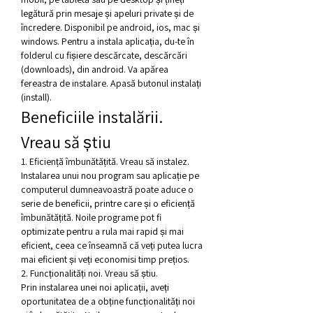
legătură prin mesaje și apeluri private și de 
încredere. Disponibil pe android, ios, mac și 
windows. Pentru a instala aplicația, du-te în 
folderul cu fișiere descărcate, descărcări 
(downloads), din android. Va apărea 
fereastra de instalare. Apasă butonul instalați 
(install). 
Beneficiile instalării. 
Vreau să știu
1. Eficiență îmbunătățită. Vreau să instalez.
Instalarea unui nou program sau aplicație pe 
computerul dumneavoastră poate aduce o 
serie de beneficii, printre care și o eficiență 
îmbunătățită. Noile programe pot fi 
optimizate pentru a rula mai rapid și mai 
eficient, ceea ce înseamnă că veți putea lucra 
mai eficient și veți economisi timp prețios.
2. Funcționalități noi. Vreau să știu.
Prin instalarea unei noi aplicații, aveți 
oportunitatea de a obține funcționalități noi 