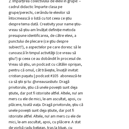
2. Împărțirea colectivului de elevi în grupe: – 
cadrul didactic împarte clasa pe 
grupe/perechi, cerându-le elevilor să 
întocmească o listă cu tot ceea ce știu 
despre tema dată. Creativity your name știu-
vreau să știu-am învățat definiție metoda 
presupune identificarea, de către elevi, a 
punctului de plecare (ce ştiu despre 
subiect?), a aspectelor pe care doresc să le 
cunoască în timpul activităţii (ce vreau să 
ştiu?) şi ceea ce au dobândit în procesul de. 
Vreau să știu, un podcast cu cătălin oprișan, 
pentru că omul, cât trăiește, învață! invitat: 
cristian pașatu | podcast #105  abonează-te 
ca să știi și tu: @vreausastiutv. Dragă 
privitorule, știu că unele povești sunt deja 
știute, dar pot fi istorisite altfel. Altele, nu! am 
mers cu ele de mici, le-am ascultat, apoi, cu 
plăcere, toată viața. Dragă privitorule, știu că 
unele povești sunt deja știute, dar pot fi 
istorisite altfel. Altele, nu! am mers cu ele de 
mici, le-am ascultat, apoi, cu plăcere. A stat 
de vorbă radu beligan, tras la blugi, cu 