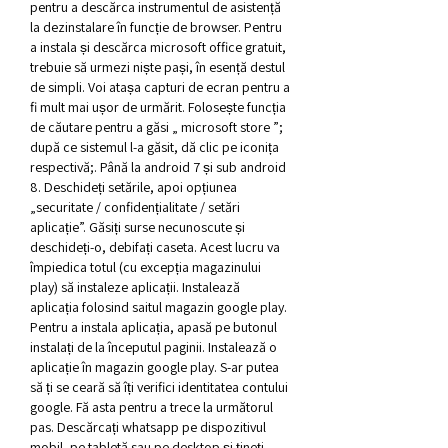
pentru a descărca instrumentul de asistență 
la dezinstalare în funcție de browser. Pentru 
a instala și descărca microsoft office gratuit, 
trebuie să urmezi niște pași, în esență destul 
de simpli. Voi atașa capturi de ecran pentru a 
fi mult mai ușor de urmărit. Folosește funcția 
de căutare pentru a găsi „ microsoft store ”; 
după ce sistemul l-a găsit, dă clic pe iconița 
respectivă;. Până la android 7 și sub android 
8. Deschideți setările, apoi opțiunea 
„securitate / confidențialitate / setări 
aplicație”. Găsiți surse necunoscute și 
deschideți-o, debifați caseta. Acest lucru va 
împiedica totul (cu excepția magazinului 
play) să instaleze aplicații. Instalează 
aplicația folosind saitul magazin google play. 
Pentru a instala aplicația, apasă pe butonul 
instalați de la începutul paginii. Instalează o 
aplicație în magazin google play. S-ar putea 
să ți se ceară să îți verifici identitatea contului 
google. Fă asta pentru a trece la următorul 
pas. Descărcați whatsapp pe dispozitivul 
mobil, pe tabletă sau pe desktop și țineți 