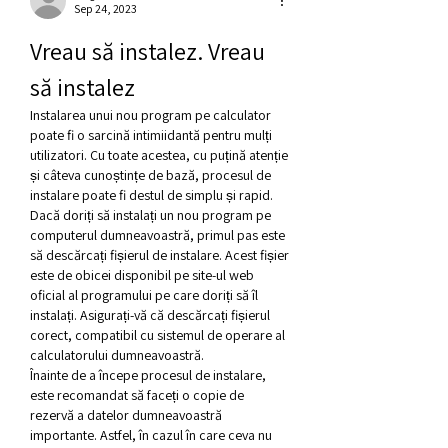
Sep 24, 2023
Vreau să instalez. Vreau 
să instalez
Instalarea unui nou program pe calculator 
poate fi o sarcină intimiidantă pentru mulți 
utilizatori. Cu toate acestea, cu puțină atenție 
și câteva cunoștințe de bază, procesul de 
instalare poate fi destul de simplu și rapid.
Dacă doriți să instalați un nou program pe 
computerul dumneavoastră, primul pas este 
să descărcați fișierul de instalare. Acest fișier 
este de obicei disponibil pe site-ul web 
oficial al programului pe care doriți să îl 
instalați. Asigurați-vă că descărcați fișierul 
corect, compatibil cu sistemul de operare al 
calculatorului dumneavoastră.
Înainte de a începe procesul de instalare, 
este recomandat să faceți o copie de 
rezervă a datelor dumneavoastră 
importante. Astfel, în cazul în care ceva nu 