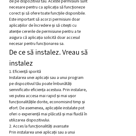
de pe dispozitivul tău. Aceste permisiuni sunt 
necesare pentru ca aplicația să funcționeze 
corect și să ofere toate funcțiile disponibile. 
Este important să acorzi permisiuni doar 
aplicațiilor de încredere și să citești cu 
atenție cererile de permisiune pentru a te 
asigura că aplicația solicită doar accesul 
necesar pentru funcționarea sa.
De ce să instalez. Vreau să 
instalez
1. Eficiență sporită
Instalarea unei aplicații sau a unui program 
pe dispozitivul tău poate îmbunătăți 
semnificativ eficiența acestuia. Prin instalare, 
vei putea accesa mai rapid și mai ușor 
funcționalitățile dorite, economisind timp și 
efort. De asemenea, aplicațiile instalate pot 
oferi o experiență mai plăcută și mai fluidă în 
utilizarea dispozitivului.
2. Acces la funcționalități avansate
Prin instalarea unei aplicații sau a unui 