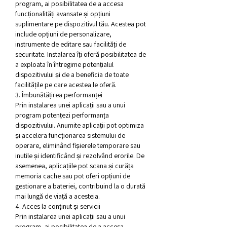
program, ai posibilitatea de a accesa 
funcționalități avansate și opțiuni 
suplimentare pe dispozitivul tău. Acestea pot 
include opțiuni de personalizare, 
instrumente de editare sau facilități de 
securitate. Instalarea îți oferă posibilitatea de 
a exploata în întregime potențialul 
dispozitivului și de a beneficia de toate 
facilitățile pe care acestea le oferă.
3. Îmbunătățirea performanței
Prin instalarea unei aplicații sau a unui 
program potențezi performanța 
dispozitivului. Anumite aplicații pot optimiza 
și accelera funcționarea sistemului de 
operare, eliminând fișierele temporare sau 
inutile și identificând și rezolvând erorile. De 
asemenea, aplicațiile pot scana și curăța 
memoria cache sau pot oferi opțiuni de 
gestionare a bateriei, contribuind la o durată 
mai lungă de viață a acesteia.
4. Acces la conținut și servicii
Prin instalarea unei aplicații sau a unui 
program, ai posibilitatea de a accesa 