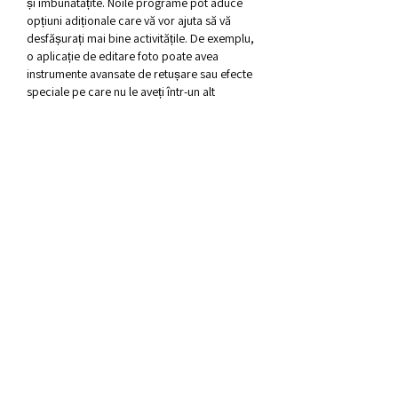
și îmbunătățite. Noile programe pot aduce 
opțiuni adiționale care vă vor ajuta să vă 
desfășurați mai bine activitățile. De exemplu, 
o aplicație de editare foto poate avea 
instrumente avansate de retușare sau efecte 
speciale pe care nu le aveți într-un alt 
program.
3. Actualizări de securitate. Vreau să instalez.
Instalarea actualizărilor și a patch-urilor de 
securitate este extrem de importantă pentru 
a vă proteja computerul de amenințări 
cibernetice. Unele programe sunt actualizate 
periodic de dezvoltatori pentru a remedia 
vulnerabilitățile și a îmbunătăți securitatea. 
Prin instalarea acestor actualizări, veți avea 
un nivel mai înalt de securitate și veți reduce 
riscul de a fi victima unui atac.
4. Integrare simplă. Vreau să știu.
Instalarea unor programe sau aplicații 
relevante pentru activitățile pe care le 
desfășurați poate aduce o integrare simplă 
și o funcționare mai fluentă. De exemplu, 
dacă aveți nevoie să editați documente Word 