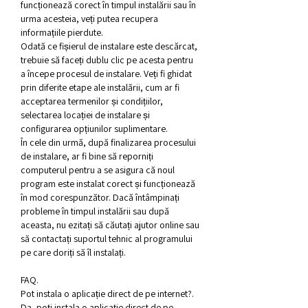
funcționează corect în timpul instalării sau în 
urma acesteia, veți putea recupera 
informațiile pierdute.
Odată ce fișierul de instalare este descărcat, 
trebuie să faceți dublu clic pe acesta pentru 
a începe procesul de instalare. Veți fi ghidat 
prin diferite etape ale instalării, cum ar fi 
acceptarea termenilor și condițiilor, 
selectarea locației de instalare și 
configurarea opțiunilor suplimentare.
În cele din urmă, după finalizarea procesului 
de instalare, ar fi bine să reporniți 
computerul pentru a se asigura că noul 
program este instalat corect și funcționează 
în mod corespunzător. Dacă întâmpinați 
probleme în timpul instalării sau după 
aceasta, nu ezitați să căutați ajutor online sau 
să contactați suportul tehnic al programului 
pe care doriți să îl instalați.
FAQ.
Pot instala o aplicație direct de pe internet?.
Da, poți instala o aplicație direct de pe 