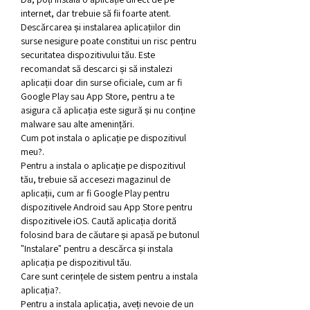
internet, dar trebuie să fii foarte atent. 
Descărcarea și instalarea aplicațiilor din 
surse nesigure poate constitui un risc pentru 
securitatea dispozitivului tău. Este 
recomandat să descarci și să instalezi 
aplicații doar din surse oficiale, cum ar fi 
Google Play sau App Store, pentru a te 
asigura că aplicația este sigură și nu conține 
malware sau alte amenințări.
Cum pot instala o aplicație pe dispozitivul 
meu?.
Pentru a instala o aplicație pe dispozitivul 
tău, trebuie să accesezi magazinul de 
aplicații, cum ar fi Google Play pentru 
dispozitivele Android sau App Store pentru 
dispozitivele iOS. Caută aplicația dorită 
folosind bara de căutare și apasă pe butonul 
"Instalare" pentru a descărca și instala 
aplicația pe dispozitivul tău.
Care sunt cerințele de sistem pentru a instala 
aplicația?.
Pentru a instala aplicația, aveți nevoie de un 