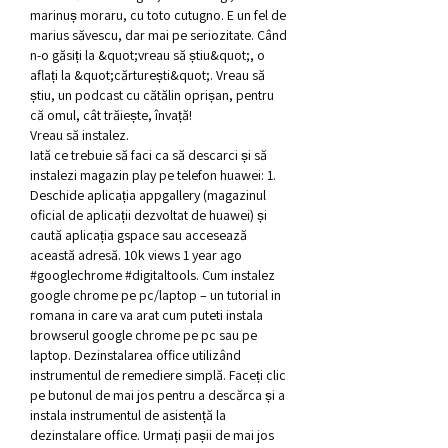
marinuș moraru, cu toto cutugno. E un fel de 
marius săvescu, dar mai pe seriozitate. Când 
n-o găsiți la &quot;vreau să știu&quot;, o 
aflați la &quot;cărturești&quot;. Vreau să 
știu, un podcast cu cătălin oprișan, pentru 
că omul, cât trăiește, învață! 
Vreau să instalez.
Iată ce trebuie să faci ca să descarci și să 
instalezi magazin play pe telefon huawei: 1. 
Deschide aplicația appgallery (magazinul 
oficial de aplicații dezvoltat de huawei) și 
caută aplicația gspace sau accesează 
această adresă. 10k views 1 year ago 
#googlechrome #digitaltools. Cum instalez 
google chrome pe pc/laptop – un tutorial in 
romana in care va arat cum puteti instala 
browserul google chrome pe pc sau pe 
laptop. Dezinstalarea office utilizând 
instrumentul de remediere simplă. Faceți clic 
pe butonul de mai jos pentru a descărca și a 
instala instrumentul de asistență la 
dezinstalare office. Urmați pașii de mai jos 