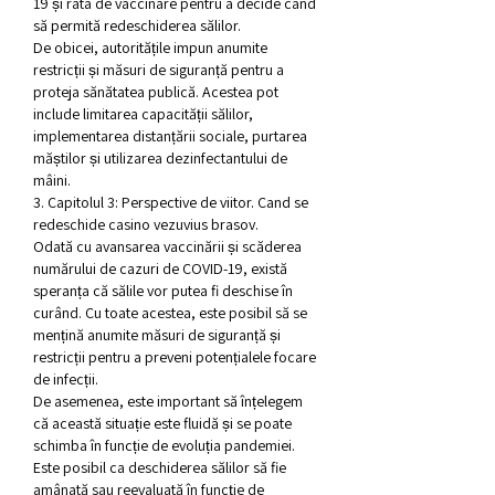
19 și rata de vaccinare pentru a decide când 
să permită redeschiderea sălilor.
De obicei, autoritățile impun anumite 
restricții și măsuri de siguranță pentru a 
proteja sănătatea publică. Acestea pot 
include limitarea capacității sălilor, 
implementarea distanțării sociale, purtarea 
măștilor și utilizarea dezinfectantului de 
mâini.
3. Capitolul 3: Perspective de viitor. Cand se 
redeschide casino vezuvius brasov.
Odată cu avansarea vaccinării și scăderea 
numărului de cazuri de COVID-19, există 
speranța că sălile vor putea fi deschise în 
curând. Cu toate acestea, este posibil să se 
mențină anumite măsuri de siguranță și 
restricții pentru a preveni potențialele focare 
de infecții.
De asemenea, este important să înțelegem 
că această situație este fluidă și se poate 
schimba în funcție de evoluția pandemiei. 
Este posibil ca deschiderea sălilor să fie 
amânată sau reevaluată în funcție de 