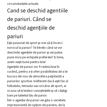
circumstanțele actuale.
Cand se deschid agentiile 
de pariuri. Când se 
deschid agențiile de 
pariuri
Ești pasionat de sport și vrei să-ți încerci 
norocul la pariuri? Te întrebi când se vor 
deschide agențiile de pariuri și vei putea 
pune miza pe echipele preferate? Ei bine, 
avem vești bune pentru tine!
Agențiile de pariuri vor fi redeschise în 
curând, pentru a-ți oferi posibilitatea de a te 
bucura din nou de atmosfera palpitantă a 
pariurilor sportive. Indiferent dacă ești fan al 
fotbalului, tenisului sau oricărui alt sport, ai 
ocazia să-ți testezi cunoștințele și să câștigi 
bani pe talentul tău de parior.
Într-o agenție de pariuri vei găsi o varietate 
impresionantă de opțiuni de pariere, de la 