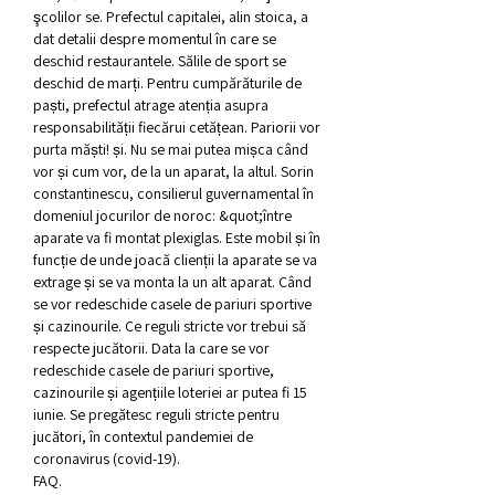
şcolilor se. Prefectul capitalei, alin stoica, a 
dat detalii despre momentul în care se 
deschid restaurantele. Sălile de sport se 
deschid de marți. Pentru cumpărăturile de 
paști, prefectul atrage atenția asupra 
responsabilității fiecărui cetățean. Pariorii vor 
purta măști! și. Nu se mai putea mișca când 
vor și cum vor, de la un aparat, la altul. Sorin 
constantinescu, consilierul guvernamental în 
domeniul jocurilor de noroc: &quot;între 
aparate va fi montat plexiglas. Este mobil și în 
funcție de unde joacă clienții la aparate se va 
extrage și se va monta la un alt aparat. Când 
se vor redeschide casele de pariuri sportive 
și cazinourile. Ce reguli stricte vor trebui să 
respecte jucătorii. Data la care se vor 
redeschide casele de pariuri sportive, 
cazinourile și agențiile loteriei ar putea fi 15 
iunie. Se pregătesc reguli stricte pentru 
jucători, în contextul pandemiei de 
coronavirus (covid-19). 
FAQ.