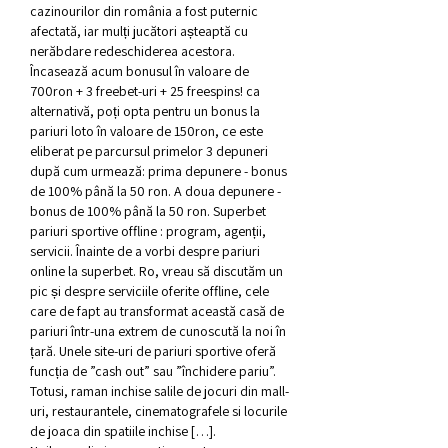
cazinourilor din românia a fost puternic 
afectată, iar mulți jucători așteaptă cu 
nerăbdare redeschiderea acestora. 
Încasează acum bonusul în valoare de 
700ron + 3 freebet-uri + 25 freespins! ca 
alternativă, poți opta pentru un bonus la 
pariuri loto în valoare de 150ron, ce este 
eliberat pe parcursul primelor 3 depuneri 
după cum urmează: prima depunere - bonus 
de 100% până la 50 ron. A doua depunere - 
bonus de 100% până la 50 ron. Superbet 
pariuri sportive offline : program, agenții, 
servicii. Înainte de a vorbi despre pariuri 
online la superbet. Ro, vreau să discutăm un 
pic și despre serviciile oferite offline, cele 
care de fapt au transformat această casă de 
pariuri într-una extrem de cunoscută la noi în 
țară. Unele site-uri de pariuri sportive oferă 
funcția de ”cash out” sau ”închidere pariu”. 
Totusi, raman inchise salile de jocuri din mall-
uri, restaurantele, cinematografele si locurile 
de joaca din spatiile inchise […]. 