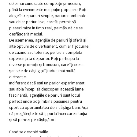
cele mai cunoscute competiții și meciuri, 
până la evenimente mai puțin populare. Poți 
alege între pariuri simple, pariuri combinate 
sau chiar pariuri live, care îți permit să 
plasezi miza în timp real, pe măsură ce se 
desfășoară meciul.
De asemenea, agențiile de pariuri îți oferă și 
alte opțiuni de divertisment, cum ar fi jocurile 
de cazino sau loteriile, pentru a completa 
experiența ta de parior. Poți participa la 
diverse promoții și bonusuri, care îți cresc 
șansele de câștig și îți aduc mai multă 
distracție.
Indiferent dacă ești un parior experimentat 
sau abia începi să descoperi această lume 
fascinantă, agențiile de pariuri sunt locul 
perfect unde poți îmbina pasiunea pentru 
sport cu oportunitatea de a câștiga bani. Așa 
că pregătește-te să-ți pui la încercare intuiția 
și să pariezi pe câștigători!
Cand se deschid salile.