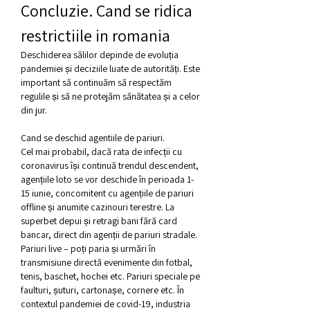
Concluzie. Cand se ridica 
restrictiile in romania
Deschiderea sălilor depinde de evoluția 
pandemiei și deciziile luate de autorități. Este 
important să continuăm să respectăm 
regulile și să ne protejăm sănătatea și a celor 
din jur.
Cand se deschid agentiile de pariuri.
Cel mai probabil, dacă rata de infecții cu 
coronavirus își continuă trendul descendent, 
agențiile loto se vor deschide în perioada 1-
15 iunie, concomitent cu agențiile de pariuri 
offline și anumite cazinouri terestre. La 
superbet depui și retragi bani fără card 
bancar, direct din agenții de pariuri stradale. 
Pariuri live – poți paria și urmări în 
transmisiune directă evenimente din fotbal, 
tenis, baschet, hochei etc. Pariuri speciale pe 
faulturi, șuturi, cartonașe, cornere etc. În 
contextul pandemiei de covid-19, industria 