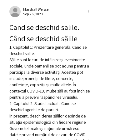
Marshall Weisser
Sep 26, 2023
Cand se deschid salile. 
Când se deschid sălile
1. Capitolul 1: Prezentare generală. Cand se 
deschid salile.
Sălile sunt locuri de întâlnire și evenimente 
sociale, unde oamenii se pot aduna pentru a 
participa la diverse activități. Acestea pot 
include proiecții de filme, concerte, 
conferințe, expoziții și multe altele. În 
contextul COVID-19, multe săli au fost închise 
pentru a preveni răspândirea virusului.
2. Capitolul 2: Stadiul actual . Cand se 
deschid agentiile de pariuri.
În prezent, deschiderea sălilor depinde de 
situația epidemiologică din fiecare regiune. 
Guvernele locale și naționale urmăresc 
datele privind numărul de cazuri de COVID-