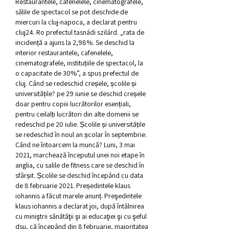
Restaurantele, cafenelele, cinematografele, 
sălile de spectacol se pot deschide de 
miercuri la cluj-napoca, a declarat pentru 
cluj24. Ro prefectul tasnádi szilárd. „rata de 
incidență a ajuns la 2,98%. Se deschid la 
interior restaurantele, cafenelele, 
cinematografele, instituțiile de spectacol, la 
o capacitate de 30%”, a spus prefectul de 
cluj. Când se redeschid creșele, școlile și 
universitățile? pe 29 iunie se deschid creșele 
doar pentru copiii lucrătorilor esențiali, 
pentru ceilalți lucrători din alte domenii se 
redeschid pe 20 iulie. Școlile și universitățile 
se redeschid în noul an școlar în septembrie. 
Când ne întoarcem la muncă? Luni, 3 mai 
2021, marchează începutul unei noi etape în 
anglia, cu salile de fitness care se deschid în 
sfârșit. Școlile se deschid începând cu data 
de 8 februarie 2021. Președintele klaus 
iohannis a făcut marele anunț. Preşedintele 
klaus iohannis a declarat joi, după întâlnirea 
cu miniştrii sănătăţii şi ai educaţiei şi cu şeful 
dsu, că începând din 8 februarie, majoritatea 